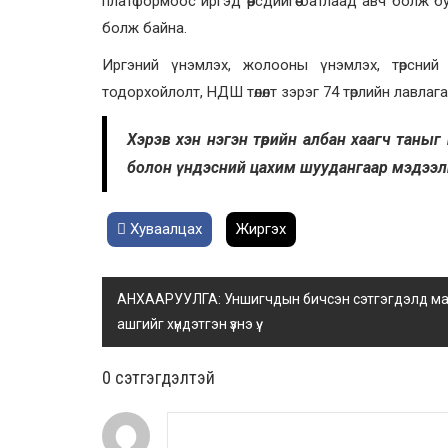
платформоос иргэд өөрсдийгөө батлаад авч болж
болж байна.
Иргэний үнэмлэх, жолооны үнэмлэх, төрсний 
тодорхойлолт, НДШ төлөлт зэрэг 74 төрлийн лавл
Хэрэв хэн нэгэн төрийн албан хаагч таны
болон үндэсний цахим шуудангаар мэдээлн
Хуваалцах
Жиргэх
АНХААРУУЛГА: Уншигчдын бичсэн сэтгэгдэлд манай
ашгийг хүндэтгэн үзнэ үү.
0 cэтгэгдэлтэй