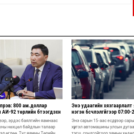
үрэв: 800 ам.доллар
Энэ удаагийн хязгаарлалт
 АИ-92 төрлийн бүтээгдэхүүн
нэгэн бүсчлэлгүйгээр 07:00-
м.доллар болж ирж байна
цагийн хооронд үйлчлэх
вэр, эрдэс баялгийн яамнаас
Энэ сарын 15-аас есдүгээр сар
онцлогтой
уны нөхцөл байдлын талаар
хүртэл автомашины улсын дуга
эл өглөө. Тус яамны Төрийн
тэгш, сондгойгоор замын хөдө