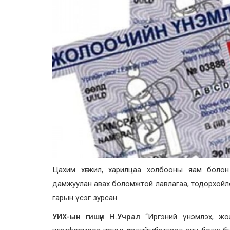
Цахим хөгжил, харилцаа холбооны яам боло
дамжуулан авах боломжтой лавлагаа, тодорхойло
гарын үсэг зурсан.
УИХ-ын гишүүн Н.Учрал
“Иргэний үнэмлэх, жоло