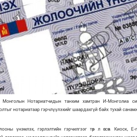
н Монголын Нотариатчидын танхим хамтран И-Монголиа си
лтыг нотариатаар гэрчлүүлэхийг шаардахгүй байх тухай санам
оны үнэмлэх, гэрлэлтийн гэрчилгээг төр л өгсөн. Киоск, E-