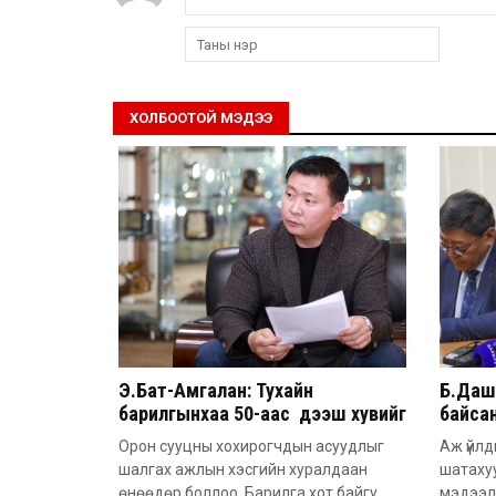
ХОЛБООТОЙ МЭДЭЭ
Э.Бат-Амгалан: Тухайн
Б.Дашп
барилгынхаа 50-аас дээш хувийг
байсан
барьсан тохиолдолд иргэдээс
851 а
Орон сууцны хохирогчдын асуудлыг
Аж үйлд
захиалга авдаг болгоно
шалгах ажлын хэсгийн хуралдаан
шатаху
өнөөдөр боллоо. Барилга хот байгу
мэдээл