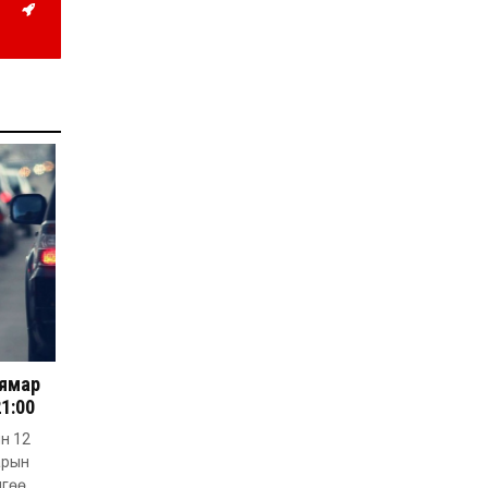
жил дөрвөн улиралтай
боллоо
2026-07-28
Нийслэлийн хэмжээнд
өнгөрсөн долоо хоногт
гал түймрийн 35
дуудлага бүртгэгджээ
2026-07-27
Оюу толгойн төслөөс
иргэддээ ноогдол ашиг
хүртээх ажлын хэсэг
байгуулжээ
2026-07-24
Сөүлийн гудамжийг
амралтын өдрүүдэд
автомашингүй бүс
болгоно
 ямар
2026-07-24
21:00
Ховд аймагт
бүртгэгдсэн тарваган
ын 12
тахлын сэжигтэй
арын
тохиолдол батлагджээ
лгөө