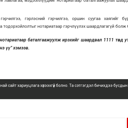
 буй лавлагаа, мэдээллүүдийг нотариатаар баталгаажуулах шаар
гэрчилгээ, гэрлэсний гэрчилгээ, оршин суугаа хаягийг бүр
агаа тодорхойлолтыг нотариатаар гэрчлүүлэх шаардлагагүй болж 
г нотариатаар баталгаажуулж ирэхийг шаардвал 1111 төвд у
э үү” хэмээв.
 сайт хариуцлага хүлээхгүй болно. Та сэтгэгдэл бичихдээ бусдын