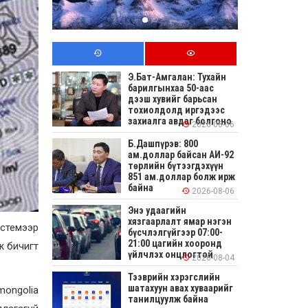
Э.Бат-Амгалан: Тухайн
барилгынхаа 50-аас
дээш хувийг барьсан
тохиолдолд иргэдээс
захиалга авдаг болгоно
2026-08-06
Б.Дашпүрэв: 800
ам.доллар байсан АИ-92
төрлийн бүтээгдэхүүн
851 ам.доллар болж ирж
байна
2026-08-06
Энэ удаагийн
хязгаарлалт ямар нэгэн
стемээр
бүсчлэлгүйгээр 07:00-
21:00 цагийн хооронд
ж бичигт
үйлчлэх онцлогтой
2026-08-04
Тээврийн хэрэгслийн
шатахуун авах хуваарийг
mongolia
танилцуулж байна