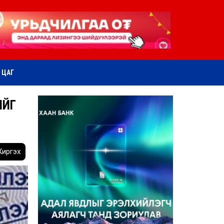
ӨТ ЦАГ
ИЙГ
иргэх