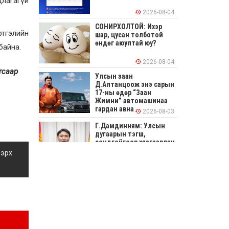
длагагүй
2026-08-04
СОНИРХОЛТОЙ: Ихэр
тгэлийн
шар, цусан толботой
өндөг аюултай юу?
байна.
2026-08-04
тсаар
Улсын заан
Д.Алтанцоож энэ сарын
17-ны өдөр “Заан
Жимни” автомашинаа
гардан авна
2026-08-03
Г.Дамдинням: Улсын
дугаарын тэгш,
сондгойгоор хязгаарлан
шатахуун олгоно
 эрх
2026-08-03
ОХУ шатахууны
экспортын хоригоо 2027
оны нэгдүгээр сар
хүртэл сунгажээ
2026-07-31
Шинэ бүтцээр хичээлийн