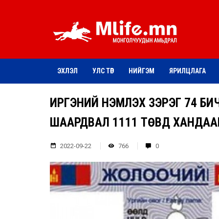
ЭХЛЭЛ
УЛС ТӨР
НИЙГЭМ
ЯРИЛЦЛАГА
ИРГЭНИЙ ҮНЭМЛЭХ ЗЭРЭГ 74 БИ
ШААРДВАЛ 1111 ТӨВД ХАНДАА
2022-09-22
766
0