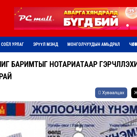
СОЁЛ УРЛАГ
ЭРҮҮЛ МЭНД
МОНГОЛЧУУДЫН АМЬДРАЛ
ЧӨЛӨ
ЧИГ БАРИМТЫГ НОТАРИАТААР ГЭРЧЛҮҮЛЭХ
РАЙ
Хуваалцах
Ж