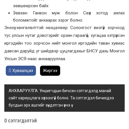
зөвшөөрсөн байх
Зөвхөн Ганвон муж болон Сөүл хотод аялах
боломжтойг анхаарах зэрэг болно.
Энэхүү хөнгөлөлттэй нөхцөлөөр Солонгост визгүй зорчоод
тус улсын нутаг дэвсгэрийг орхин гараагүй, хугацаа хэтрүүлсэн
иргэдийн тоо зорчсон нийт монгол иргэдийн таван хувиас
давсан даруйд уг шийдвэр цуцлагдахыг БНСУ дахь Монгол
Улсын ЭСЯ-наас анхаарууллаа.
Хуваалцах
Жиргэх
АНХААРУУЛГА: Уншигчдын бичсэн сэтгэгдэлд манай
сайт хариуцлага хүлээхгүй болно. Та сэтгэгдэл бичихдээ
бусдын эрх ашгийг хүндэтгэн үзнэ үү.
0 cэтгэгдэлтэй