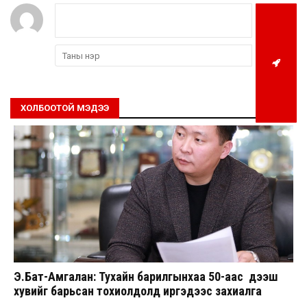
ХОЛБООТОЙ МЭДЭЭ
Э.Бат-Амгалан: Тухайн барилгынхаа 50-аас дээш
хувийг барьсан тохиолдолд иргэдээс захиалга
авдаг болгоно