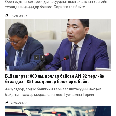
Орон сууцны хохирогчдын асуудлыг шалгах ажлын хэсгийн
хуралдаан өнөөдөр боллоо. Барилга хот байгу
2026-08-06
Б.Дашпүрэв: 800 ам.доллар байсан АИ-92 төрлийн
бүтээгдэхүүн 851 ам.доллар болж ирж байна
Аж үйлдвэр, эрдэс баялгийн яамнаас шатахууны нөхцөл
байдлын талаар мэдээлэл өглөө. Тус яамны Төрийн
2026-08-06