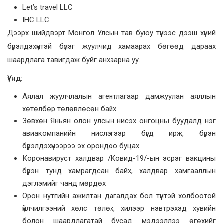
Let’s travel LLC
IHC LLC
Дээрх шийдвэрт Монгол Улсын тав буюу түүнээс дээш хүний
бүрэлдэхүүнтэй бүлэг жуулчид хамаарах бөгөөд дараах
шаардлага тавигдаж буйг анхаарна уу.
Үүнд:
Аялал жуулчлалын агентлагаар дамжуулан аяллын
хөтөлбөр төлөвлөсөн байх
Зөвхөн Яньян олон улсын нисэх онгоцны буудалд нэг
авиакомпанийн нислэгээр бүгд ирж, бүрэн
бүрэлдэхүүнээрээ эх орондоо буцах
Коронавируст халдвар /Ковид-19/-ын эсрэг вакцины
бүрэн тунд хамрагдсан байх, халдвар хамгааллын
дэглэмийг чанд мөрдөх
Орон нутгийн ажилтан дагалдах бол түүнтэй холбоотой
үйлчилгээний хөлс төлөх, хилээр нэвтрэхэд хувийн
болон шаардлагатай бусад мэдээллээ өгөхийг