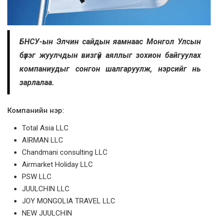
БНСУ-ын Элчин сайдын яамнаас Монгол Улсын
бүлэг жуулчдын визгүй аяллыг зохион байгуулах
компаниудыг сонгон шалгаруулж, нэрсийг нь
зарлалаа.
Компанийн нэр:
Total Asia LLC
AIRMAN LLC
Chandmani consulting LLC
Airmarket Holiday LLC
PSW LLC
JUULCHIN LLC
JOY MONGOLIA TRAVEL LLC
NEW JUULCHIN