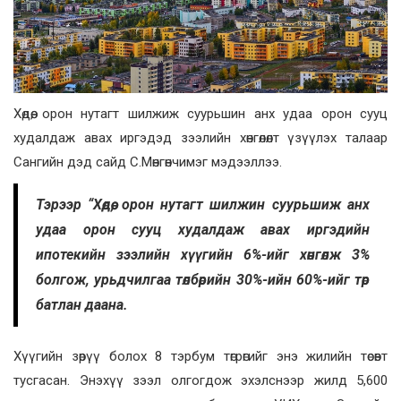
Хөдөө, орон нутагт шилжиж суурьшин анх удаа орон сууц
худалдаж авах иргэдэд зээлийн хөнгөлөлт үзүүлэх талаар
Сангийн дэд сайд С.Мөнгөнчимэг мэдээллээ.
Тэрээр “Хөдөө, орон нутагт шилжин суурьшиж анх
удаа орон сууц худалдаж авах иргэдийн
ипотекийн зээлийн хүүгийн 6%-ийг хөнгөлж 3%
болгож, урьдчилгаа төлбөрийн 30%-ийн 60%-ийг төр
батлан даана.
Хүүгийн зөрүү болох 8 тэрбум төгрөгийг энэ жилийн төсөвт
тусгасан. Энэхүү зээл олгогдож эхэлснээр жилд 5,600