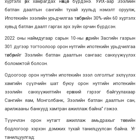
хүртэлх өрх хамрагдах нөхцөл бүрдэнэ. УИХ-аар Зээлийн
батлан даалтын сангийн тухай хуульд нэмэлт оруулж,
Ипотекийн зээлийн урьдчилгаа төлбөрийн 30%-ийн 60 хүртэлх
хувьд батлан даалт гаргах эрх зүйн орчин бүрдсэн.
2022 оны наймдугаар сарын 10-ны өдрийн Засгийн газрын
301 дүгээр тогтоолоор орон нутгийн ипотекийн урьдчилгаа
төлбөрийг Зээлийн батлан даалтын сангаас санхүүжүүлэх
боломжтой болсон.
Одоогоор орон нутгийн ипотекийн зээл олголтыг эхлүүлэх
хамгийн сүүлчийн шат буюу орон нутгийн ипотекийн
зээлийн санхүүжилтийн ерөнхий гэрээг байгуулахаар
Сангийн яам, Монголбанк, Зээлийн батлан даалтын сан,
арилжааны банкууд хамтран ажиллаж байна” гэжээ.
Түүнчлэн орон нутагт ажиллаж амьдрахыг төсвийн
бодлогоор хэрхэн дэмжих тухай танилцуулсан байна. Уг
танилцуулгад: