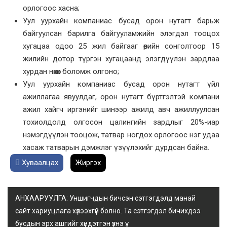
орлогоос хасна;
Уул уурхайн компаниас бусад орон нутагт барьж
байгуулсан барилга байгууламжийн элэгдэл тооцох
хугацаа одоо 25 жил байгaaг өөрийн сонголтоор 15
жилийн дотор түргэн хугацаанд элэгдүүлэн зардлаа
хурдан нөхөх боломж олгоно;
Уул уурхайн компаниас бусад орон нутагт үйл
ажиллагаа явуулдаг, орон нутагт бүртгэлтэй компани
ажил хайгч иргэнийг шинээр ажилд авч ажиллуулсан
тохиолдолд олгосон цалингийн зардлыг 20%-иар
нэмэгдүүлэн тооцож, татвар ногдох орлогоос нэг удаа
хасаж татварын дэмжлэг үзүүлэхийг дурдсан байна.
Хуваалцах
Жиргэх
АНХААРУУЛГА: Уншигчдын бичсэн сэтгэгдэлд манай
сайт хариуцлага хүлээхгүй болно. Та сэтгэгдэл бичихдээ
бусдын эрх ашгийг хүндэтгэн үзнэ үү.