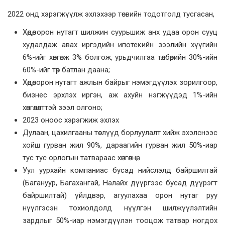
2022 онд хэрэгжүүлж эхлэхээр төсвийн тодотголд тусгасан,
Хөдөө, орон нутагт шилжин суурьшиж анх удаа орон сууц
худалдаж авах иргэдийн ипотекийн зээлийн хүүгийн
6%-ийг хөнгөлж 3% болгож, урьдчилгаа төлбөрийн 30%-ийн
60%-ийг төр батлан даана;
Хөдөө, орон нутагт ажлын байрыг нэмэгдүүлэх зорилгоор,
бизнес эрхлэх иргэн, аж ахуйн нэгжүүдэд 1%-ийн
хөнгөлөлттэй зээл олгоно;
2023 оноос хэрэгжиж эхлэх
Дулаан, цахилгааны төслүүд борлуулалт хийж эхэлснээс
хойш гурван жил 90%, дараагийн гурван жил 50%-иар
тус тус орлогын татвараас хөнгөлнө;
Уул уурхайн компаниас бусад нийслэлд байршилтай
(Багануур, Багахангай, Налайх дүүргээс бусад дүүрэгт
байршилтай) үйлдвэр, агуулахаа орон нутаг руу
нүүлгэсэн тохиолдолд нүүлгэн шилжүүлэлтийн
зардлыг 50%-иар нэмэгдүүлэн тооцож татвар ногдох