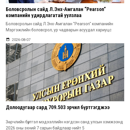
Боловсролын сайд Л.Энх-Амгалан “Pearson”
компанийн удирдлагатай уулзлаа
Боловсролын сайд Л.Энх-Амгалан "Pearson" компанийн
Мэргэжлийн боловсрол, ур чадварын асуудал хариуцс
2026-08-07
Долоодугаар сард 709.503 зөрчил бүртгэгджээ
Зөрчлийн бүртгэл мэдээллийн нэгдсэн санд улсын хэмжээнд
2026 оны эхний 7 сарын байдлаар нийт 5