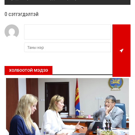
0 cэтгэгдэлтэй
ХОЛБООТОЙ МЭДЭЭ