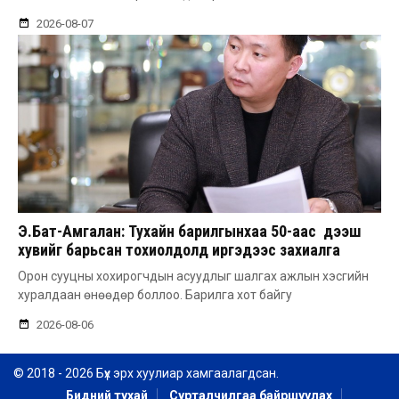
2026-08-07
Э.Бат-Амгалан: Тухайн барилгынхаа 50-аас дээш
хувийг барьсан тохиолдолд иргэдээс захиалга
авдаг болгоно
Орон сууцны хохирогчдын асуудлыг шалгах ажлын хэсгийн
хуралдаан өнөөдөр боллоо. Барилга хот байгу
2026-08-06
© 2018 - 2026 Бүх эрх хуулиар хамгаалагдсан.
Бидний тухай
Сурталчилгаа байршуулах