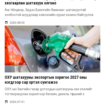
хязгаарлан шатахуун олгоно
Аж Үйлдвэр, Эрдэс Баялгийн Яамнаас шатахуунтай
холбоотой асуудлаар хэвлэлийн хурал зохион байгуулла
2026-08-03
ОХУ шатахууны экспортын хоригоо 2027 оны
нэгдүгээр сар хүртэл сунгажээ
ОХУ-ын Засгийн газар дотоодын шатахууны зах зээлийг
тогтворжуулах зорилгоор бензин, дизель түлшний э
2026-07-31