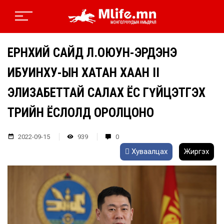
ЕРӨНХИЙ САЙД Л.ОЮУН-ЭРДЭНЭ
ИБУИНХУ-ЫН ХАТАН ХААН II
ЭЛИЗАБЕТТАЙ САЛАХ ЁС ГҮЙЦЭТГЭХ
ТӨРИЙН ЁСЛОЛД ОРОЛЦОНО
2022-09-15
939
0
Хуваалцах
Жиргэх