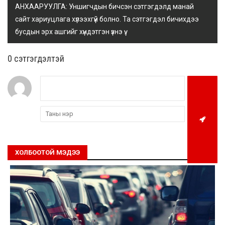
АНХААРУУЛГА: Уншигчдын бичсэн сэтгэгдэлд манай
сайт хариуцлага хүлээхгүй болно. Та сэтгэгдэл бичихдээ
бусдын эрх ашгийг хүндэтгэн үзнэ үү.
0 cэтгэгдэлтэй
ХОЛБООТОЙ МЭДЭЭ