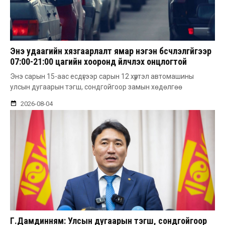
Энэ удаагийн хязгаарлалт ямар нэгэн бүсчлэлгүйгээр
07:00-21:00 цагийн хооронд үйлчлэх онцлогтой
Энэ сарын 15-аас есдүгээр сарын 12 хүртэл автомашины
улсын дугаарын тэгш, сондгойгоор замын хөдөлгөө
2026-08-04
Г.Дамдинням: Улсын дугаарын тэгш, сондгойгоор