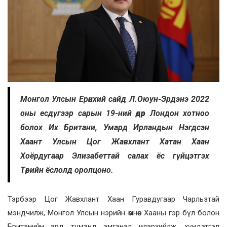
Монгол Улсын Ерөнхий сайд Л.Оюун-Эрдэнэ 2022
оны есдүгээр сарын 19-ний өдөр Лондон хотноо
болох Их Британи, Умард Ирландын Нэгдсэн
Хаант Улсын Цог Жавхлант Хатан Хаан
Хоёрдугаар Элизабеттай салах ёс гүйцэтгэх
Төрийн ёслолд оролцоно.
Тэрбээр Цог Жавхлант Хаан Гуравдугаар Чарльзтай
мэндчилж, Монгол Улсын нэрийн өмнөөс Хааны гэр бүл болон
Британийн ард түмэнд эмгэнэл илэрхийлж, хүндэтгэл