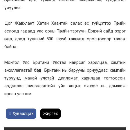
үзүүлнэ.
Цог Жавхлант Хатан Хаантай салах ёс гүйцэтгэх Төрийн
ёслолд гадаад улс орны Төрийн тэргүүн, Ерөнхий сайд зэрэг
өндөр, дээд түвшний 500 гаруй төлөөлөгчид оролцохоор төлөвлөж
байна.
Монгол Улс Британи Улстай найрсаг харилцаа, хамтын
ажиллагаатай бөгөөд Британи нь барууны орнуудаас хамгийн
түрүүнд манай улстай дипломат харилцаа тогтоосон,
ардчилал шинэчлэлтийн үйл явцыг эхнээс нь дэмжиж
ирсэн улс юм.
Хуваалцах
Жиргэх