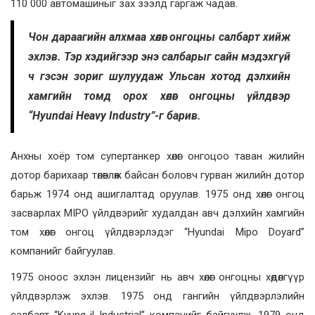
110 000 автомашиныг зах зээлд гаргаж чадав.
Чон дараагийн алхмаа хөлөг онгоцны салбарт хийж
эхлэв. Тэр хэдийгээр энэ салбарыг сайн мэдэхгүй
ч гэсэн зориг шулуудаж Ульсан хотод дэлхийн
хамгийн томд орох хөлөг онгоцны үйлдвэр
“Hyundai Heavy Industry”-г барив.
Анхны хоёр том супертанкер хөлөг онгоцоо таван жилийн
дотор барихаар төлөвлөж байсан боловч гурван жилийн дотор
барьж 1974 онд ашиглалтад оруулав. 1975 онд хөлөг онгоц
засварлах MIPO үйлдвэрийг худалдан авч дэлхийн хамгийн
том хөлөг онгоц үйлдвэрлэдэг “Hyundai Mipo Doyard”
компанийг байгуулав.
1975 оноос эхлэн лицензийг нь авч хөлөг онгоцны хөдөлгүүр
үйлдвэрлэж эхлэв. 1975 онд гангийн үйлдвэрлэлийн