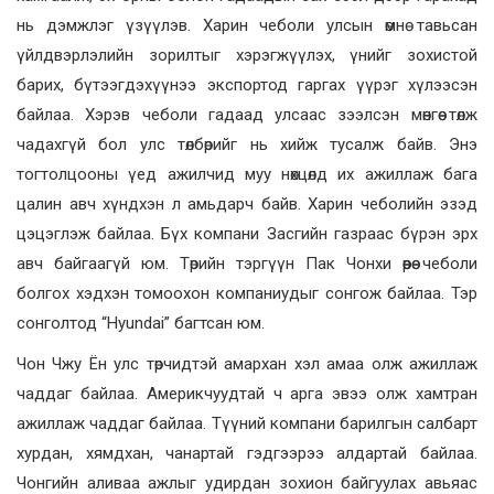
нь дэмжлэг үзүүлэв. Харин чеболи улсын өмнө тавьсан
үйлдвэрлэлийн зорилтыг хэрэгжүүлэх, үнийг зохистой
барих, бүтээгдэхүүнээ экспортод гаргах үүрэг хүлээсэн
байлаа. Хэрэв чеболи гадаад улсаас зээлсэн мөнгөө төлж
чадахгүй бол улс төлбөрийг нь хийж тусалж байв. Энэ
тогтолцооны үед ажилчид муу нөхцөлд их ажиллаж бага
цалин авч хүндхэн л амьдарч байв. Харин чеболийн эзэд
цэцэглэж байлаа. Бүх компани Засгийн газраас бүрэн эрх
авч байгаагүй юм. Төрийн тэргүүн Пак Чонхи өөрөө чеболи
болгох хэдхэн томоохон компаниудыг сонгож байлаа. Тэр
сонголтод “Hyundai” багтсан юм.
Чон Чжу Ён улс төрчидтэй амархан хэл амаа олж ажиллаж
чаддаг байлаа. Америкчуудтай ч арга эвээ олж хамтран
ажиллаж чаддаг байлаа. Түүний компани барилгын салбарт
хурдан, хямдхан, чанартай гэдгээрээ алдартай байлаа.
Чонгийн аливаа ажлыг удирдан зохион байгуулах авьяас