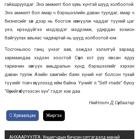
гайхшруулдаг. Энэ амжилт бол хувь хүнтэй шууд холбоотой.
Энэ амжилт бол ямар ч бэрхшээлийн даван туулдаг, ямар ч
бизнесийг хөл дээр нь босгож хөгжүүлж чаддаг түүний цаг
үеэ, ирээдүйгээ мэдэрдэг мэдрэмж, удирдан зохион
байгуулах авьяас чадвартай нь шууд холбоотой юм.
Тосгоныхоо ганц үнээг аав, ээждээ хэлэлгүй зараад
хармаандаа хэдхэн зоостой Сөүл хот руу явсан ядуу
тариачин хөвгүүн амьдралын хүнд бэрхшээлийг хэрхэн
даван туулж Азийн хамгийн баян хүний нэг болсон тухай
түүхийг товч өгүүлэхэд ийм байна. Үүнийг л “Self-made” буюу
“Өөрийгөө бүтээсэн хүн” гэдэг юм даа.
Нийтлэлч Д.Сүхбаатар
Хуваалцах
Жиргэх
АНХААРУУЛГА: Уншигчдын бичсэн сэтгэгдэлд манай