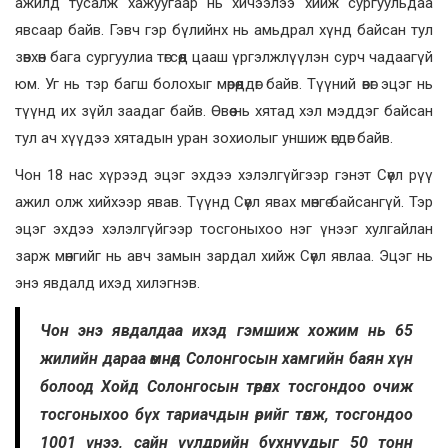
ажилд тусалж хажуугаар нь хичээлээ хийж сургуульдаа
явсаар байв. Гэвч гэр бүлийнх нь амьдрал хүнд байсан тул
зөвхөн бага сургуулиа төгсөөд цааш үргэлжлүүлэн сурч чадаагүй
юм. Уг нь тэр багш болохыг мөрөөддөг байв. Түүний өвөг эцэг нь
түүнд их зүйл заадаг байв. Өвөө нь хятад хэл мэддэг байсан
тул ач хүүдээ хятадын уран зохиолыг уншиж өгдөг байв.
Чон 18 нас хүрээд эцэг эхдээ хэлэлгүйгээр гэнэт Сөүл рүү
ажил олж хийхээр явав. Түүнд Сөүл явах мөнгө байсангүй. Тэр
эцэг эхдээ хэлэлгүйгээр тосгоныхоо нэг үнээг хулгайлан
зарж мөнгийг нь авч замын зардал хийж Сөүл явлаа. Эцэг нь
энэ явдалд ихэд хилэгнэв.
Чон энэ явдалдаа ихэд гэмшиж хожим нь 65
жилийн дараа өмнөд Солонгосын хамгийн баян хүн
болоод Хойд Солонгосын төрөлх тосгондоо очиж
тосгоныхоо бүх тариачдын өрийг төлж, тосгондоо
1001 үнээ, сайн үүлдрийн бухнуудыг 50 тонн