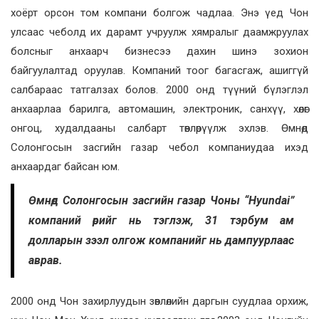
хоёрт орсон том компани болгож чадлаа. Энэ үед Чон
улсаас чеболд их дарамт учруулж хямралыг даамжруулах
болсныг анхаарч бизнесээ дахин шинэ зохион
байгуулалтад оруулав. Компаний тоог багасгаж, ашиггүй
салбараас татгалзах болов. 2000 онд түүний бүлэглэл
анхаарлаа барилга, автомашин, электроник, санхүү, хөлөг
онгоц, худалдааны салбарт төвлөрүүлж эхлэв. Өмнөд
Солонгосын засгийн газар чебол компаниудаа ихэд
анхаардаг байсан юм.
Өмнөд Солонгосын засгийн газар Чоны “Hyundai”
компаний өрийг нь тэглэж, 31 тэрбум ам
долларын зээл олгож компанийг нь дампуурлаас
аврав.
2000 онд Чон захирлуудын зөвлөлийн даргын суудлаа орхиж,