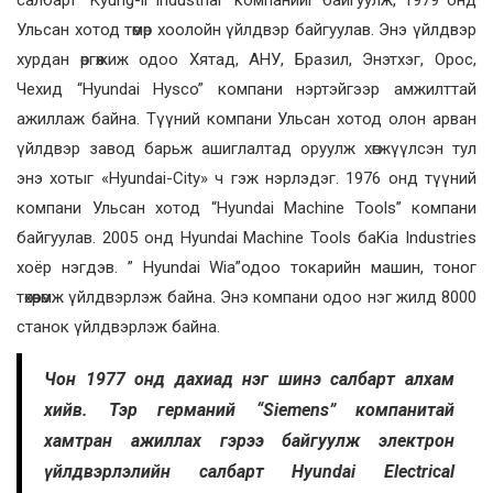
салбарт “Kyung-il Industrial” компанийг байгуулж, 1979 онд
Ульсан хотод төмөр хоолойн үйлдвэр байгуулав. Энэ үйлдвэр
хурдан өргөжиж одоо Хятад, АНУ, Бразил, Энэтхэг, Орос,
Чехид “Hyundai Hysco” компани нэртэйгээр амжилттай
ажиллаж байна. Түүний компани Ульсан хотод олон арван
үйлдвэр завод барьж ашиглалтад оруулж хөгжүүлсэн тул
энэ хотыг «Hyundai-City» ч гэж нэрлэдэг. 1976 онд түүний
компани Ульсан хотод “Hyundai Machine Tools” компани
байгуулав. 2005 онд Hyundai Machine Tools баKia Industries
хоёр нэгдэв. ” Hyundai Wia”одоо токарийн машин, тоног
төхөөрөмж үйлдвэрлэж байна. Энэ компани одоо нэг жилд 8000
станок үйлдвэрлэж байна.
Чон 1977 онд дахиад нэг шинэ салбарт алхам
хийв. Тэр германий “Siemens” компанитай
хамтран ажиллах гэрээ байгуулж электрон
үйлдвэрлэлийн салбарт Hyundai Electrical