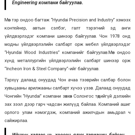
Engineering компани байгуулав.
Мөн тэр ондоо багтаж “Hyundai Precision and Industry” хэмээх
контейнер, автын сэлбэг, галт тэрэгний эд анги
үйлдвэрлэдэг компани шинээр байгуулав. Чон 1978 онд
модны үйлдвэрлэлийн салбарт орж мебел үйлдвэрлэдэг
“Hyundai Wood Industries” компанийг байгуулав.Мөн ондоо
хүнд металлургийн үйлдвэрлэлийн салбарт шинээр орж
“Incheon Iron & Steel Company“-ийг байгуулав.
Тэрхүү далаад онуудад Чон ачаа тээврийн салбар болон
хувьцааны арилжааны салбарт хүчээ үзэв. Далаад онуудад
Чонгийн “Hyundai” компани зөвхөн Солонгос төдийгүй дэлхийн
зах зээл дээр гарч чадсан жилүүд байлаа. Компаний ашиг
орлого улам нэмэгдэж, компаний ажилчдын амьдрал ч
сайжирлаа.
Ийнхүү халаас нь хоосон ядуу тариачин байсан