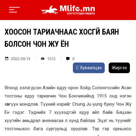
ХООСОН ТАРИАЧНААС ХОСГҮЙ БАЯН
БОЛСОН ЧОН ЖУ ЁН
2022-09-13
1012
0
Хуваалцах
Жиргэх
Японд эзлэгдсэн Азийн ядуу орон Хойд Солонгосийн Асан
тосгоны ядуу тариачин Чон Бончикийнд 1915 онд нэгэн
хөвгүүн мэндлэв. Түүний нэрийг Chung Ju-yung буюу Чон Жу
Ён гэдэг. Тэднийх 7 хүүхэдтэй ядуу айл байв. Бяцхан
хүүгийн амьдрал анхнаасаа л хүнд байлаа. Эцэг нь түүнийг
тосгоныхоо бага сургуульд оруулав. Тэр гэр орныхоо