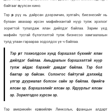
байгааг өгүүлсэн кино.
Тэр өөр рүү нь дайрсан дээрэмчин, хулгайч, биезнесийг нь
булаан авахаар ирсэн мафийнхантай нүүр тулж эрэлхэг
зоригтой тулалдаж ялан дийлдэг байлаа. Зарим үед
мафийн тусгай бүлэглэлтэй тулж бизнесээ хамгаалахын
тулд улаан гараараа зодолдох үе ч байлаа.
Тэр өөрт тохиолдсон хүнд бэрхшээл бүхнийг ялан
дийлдэг байлаа. Амьдралын бэрхшээлтэй нүүр
тулж айдас бэрхийг давдаг байлаа. Тэр бол
баатар эр байсан. Солонгос байтугай дэлхийд
үлгэр дууриалал болсон сайн эр байлаа. Өөрийгөө
ялсан эр. Бэрхшээлийг ялсан эр. Ядуурлыг ялсан
эр. Зорилгодоо хүрсэн эр.
Тэр америкийн ерөнхийлөгч Линкольн, францын алдарт