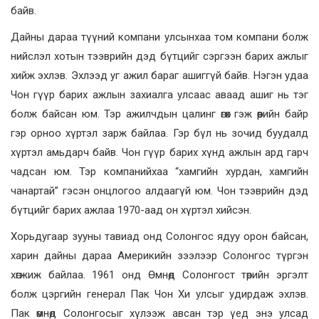
байв.
Дайны дараа түүний компани улсынхаа том компани болж
нийслэл хотын тээврийн дэд бүтцийг сэргээн барих ажлыг
хийж эхлэв. Эхлээд уг ажил бараг ашиггүй байв. Нэгэн удаа
Чон гүүр барих ажлын захиалга улсаас аваад ашиг нь тэг
болж байсан юм. Тэр ажилчдын цалинг өгөх гэж өөрийн байр
гэр орноо хүртэл зарж байлаа. Гэр бүл нь зочид буудалд
хүртэл амьдарч байв. Чон гүүр барих хүнд ажлын ард гарч
чадсан юм. Тэр компанийхаа “хамгийн хурдан, хамгийн
чанартай” гэсэн онцлогоо алдаагүй юм. Чон тээврийн дэд
бүтцийг барих ажлаа 1970-аад он хүртэл хийсэн.
Хорьдугаар зууны тавиад онд Солонгос ядуу орон байсан,
харин дайны дараа Америкийн зээлээр Солонгос түргэн
хөгжиж байлаа. 1961 онд Өмнөд Солонгост төрийн эргэлт
болж цэргийн генерал Пак Чон Хи улсыг удирдаж эхлэв.
Пак өмнөд Солонгосыг хүлээж авсан тэр үед энэ улсад