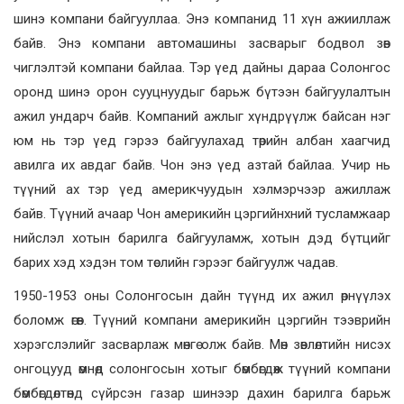
шинэ компани байгууллаа. Энэ компанид 11 хүн ажииллаж
байв. Энэ компани автомашины засварыг бодвол зөв
чиглэлтэй компани байлаа. Тэр үед дайны дараа Солонгос
оронд шинэ орон сууцнуудыг барьж бүтээн байгуулалтын
ажил ундарч байв. Компаний ажлыг хүндрүүлж байсан нэг
юм нь тэр үед гэрээ байгуулахад төрийн албан хаагчид
авилга их авдаг байв. Чон энэ үед азтай байлаа. Учир нь
түүний ах тэр үед америкчуудын хэлмэрчээр ажиллаж
байв. Түүний ачаар Чон америкийн цэргийнхний тусламжаар
нийслэл хотын барилга байгууламж, хотын дэд бүтцийг
барих хэд хэдэн том төслийн гэрээг байгуулж чадав.
1950-1953 оны Солонгосын дайн түүнд их ажил өрнүүлэх
боломж өгөв. Түүний компани америкийн цэргийн тээврийн
хэрэгслэлийг засварлаж мөнгө олж байв. Мөн зөвлөлтийн нисэх
онгоцууд өмнөд солонгосын хотыг бөмбөгдөж түүний компани
бөмбөгдөлтөнд сүйрсэн газар шинээр дахин барилга барьж