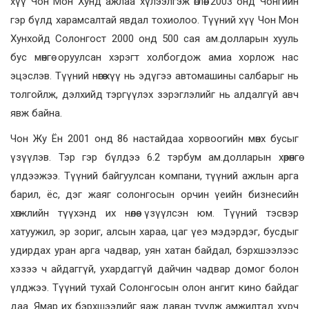
хүү Чон Мон Хунд ажлаа хүлээлгэж өглөө. 2003 онд Чонгийн
гэр бүлд харамсалтай явдал тохиолоо. Түүний хүү Чон Мон
Хунхойд Солонгост 2000 онд 500 сая ам.долларын хууль
бус мөнгө оруулсан хэрэгт холбогдож амиа хорлож нас
эцэслэв. Түүний нөгөө хүү нь эдүгээ автомашины салбарыг нь
толгойлж, дэлхийд тэргүүлэх зэрэглэлийг нь алдалгүй авч
явж байна.
Чон Жу Ён 2001 онд 86 настайдаа хорвоогийн мөнх бусыг
үзүүлэв. Тэр гэр бүлдээ 6.2 тэрбум ам.долларын хөрөнгө
үлдээжээ. Түүний байгуулсан компани, түүний ажлын арга
барил, ёс, дэг жаяг солонгосын орчин үеийн бизнесийн
хөгжлийн түүхэнд их нөлөө үзүүлсэн юм. Түүний тэсвэр
хатуужил, эр зориг, алсын хараа, цаг үеэ мэдэрдэг, бусдыг
удирдах уран арга чадвар, уян хатан байдал, бэрхшээлээс
хэзээ ч айдаггүй, ухардаггүй дайчин чадвар домог болон
үлджээ. Түүний тухай Солонгосын олон ангит кино байдаг
даа. Ямар их бэрхшээлийг яаж даван туулж амжилтад хүрч