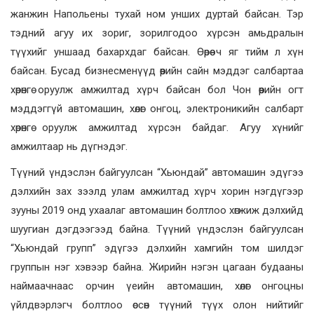
жанжин Напольены тухай ном унших дуртай байсан. Тэр
тэдний агуу их зориг, зорилгодоо хүрсэн амьдралын
түүхийг уншаад бахархдаг байсан. Өөрөө ч яг тийм л хүн
байсан. Бусад бизнесменүүд өөрийн сайн мэддэг салбартаа
хөрөнгө оруулж амжилтад хүрч байсан бол Чон өөрийн огт
мэддэггүй автомашин, хөлөг онгоц, электроникийн салбарт
хөрөнгө оруулж амжилтад хүрсэн байдаг. Агуу хүнийг
амжилтаар нь дүгнэдэг.
Түүний үндэслэн байгуулсан “Хьюндай” автомашин эдүгээ
дэлхийн зах зээлд улам амжилтад хүрч хорин нэгдүгээр
зууны 2019 онд ухаалаг автомашин болтлоо хөгжиж дэлхийд
шуугиан дэгдээгээд байна. Түүний үндэслэн байгуулсан
“Хьюндай групп” эдүгээ дэлхийн хамгийн том шилдэг
группын нэг хэвээр байна. Жирийн нэгэн цагаан будааны
наймаачнаас орчин үеийн автомашин, хөлөг онгоцны
үйлдвэрлэгч болтлоо өссөн түүний түүх олон нийтийг