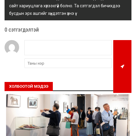
сайт хариуцлага хүлээхгүй болно. Та сэтгэгдэл бичихдээ
бусдын эрх ашгийг хүндэтгэн үзнэ үү.
0 cэтгэгдэлтэй
ХОЛБООТОЙ МЭДЭЭ