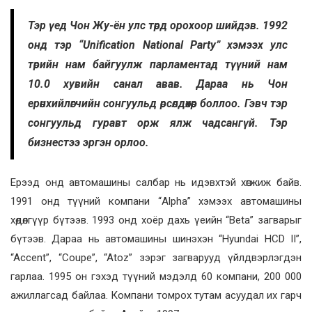
Тэр үед Чон Жу-ён улс төрд орохоор шийдэв. 1992
онд тэр “Unification National Party” хэмээх улс
төрийн нам байгуулж парламентад түүний нам
10.0 хувийн санал авав. Дараа нь Чон
ерөнхийлөгчийн сонгуульд өрсөлдөхөөр боллоо. Гэвч тэр
сонгуульд гуравт орж ялж чадсангүй. Тэр
бизнестээ эргэн орлоо.
Ерээд онд автомашины салбар нь идэвхтэй хөгжиж байв.
1991 онд түүний компани “Alpha” хэмээх автомашины
хөдөлгүүр бүтээв. 1993 онд хоёр дахь үеийн “Beta” загварыг
бүтээв. Дараа нь автомашины шинэхэн “Hyundai HCD II”,
“Accent”, “Coupe”, “Atoz” зэрэг загварууд үйлдвэрлэгдэн
гарлаа. 1995 он гэхэд түүний мэдэлд 60 компани, 200 000
ажиллагсад байлаа. Компани томрох тутам асуудал их гарч