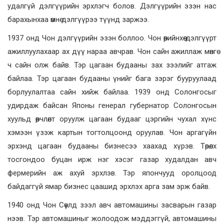
удалгүй дэлгүүрийн эрхлэгч болов. Дэлгүүрийн эзэн нас
барахынхаа өмнө дэлгүүрээ түүнд заржээ.
1937 онд Чон дэлгүүрийн эзэн боллоо. Чон өөрийнхөө дэлгүүрт
ажиллуулахаар ах дүү нараа авчрав. Чон сайн ажиллаж мөнгө
ч сайн олж байв. Тэр цагаан будааны зах зээлийг атгаж
байлаа. Тэр цагаан будааны үнийг бага зэрэг бууруулаад
борлуулалтаа сайн хийж байлаа. 1939 онд Солонгосыг
удирдаж байсан Японы генерал губернатор Солонгосын
хуульд өөрчлөлт оруулж цагаан будааг цэргийн чухал хүнс
хэмээн үзэж картын тогтолцоонд оруулав. Чон аргагүйн
эрхэнд цагаан будааны бизнесээ хаахад хүрэв. Төрөлх
тосгондоо буцан ирж нэг хэсэг газар худалдан авч
фермерийн аж ахуй эрхлэв. Тэр япончууд оролцоод
байдаггүй ямар бизнес цаашид эрхлэх арга зам эрж байв.
1940 онд Чон Сөүлд зээл авч автомашины засварын газар
нээв. Тэр автомашиныг жолоодож мэддэггүй, автомашины