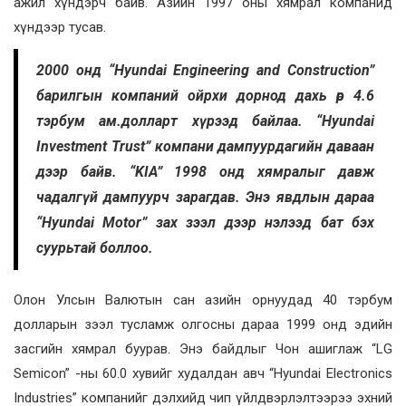
ажил хүндэрч байв. Азийн 1997 оны хямрал компанид
хүндээр тусав.
2000 онд “Hyundai Engineering and Construction”
барилгын компаний ойрхи дорнод дахь өр 4.6
тэрбум ам.долларт хүрээд байлаа. “Hyundai
Investment Trust” компани дампуурдагийн даваан
дээр байв. “KIA” 1998 онд хямралыг давж
чадалгүй дампуурч зарагдав. Энэ явдлын дараа
“Hyundai Motor” зах зээл дээр нэлээд бат бэх
суурьтай боллоо.
Олон Улсын Валютын сан азийн орнуудад 40 тэрбум
долларын зээл тусламж олгосны дараа 1999 онд эдийн
засгийн хямрал буурав. Энэ байдлыг Чон ашиглаж “LG
Semicon” -ны 60.0 хувийг худалдан авч “Hyundai Electronics
Industries” компанийг дэлхийд чип үйлдвэрлэлтээрээ эхний