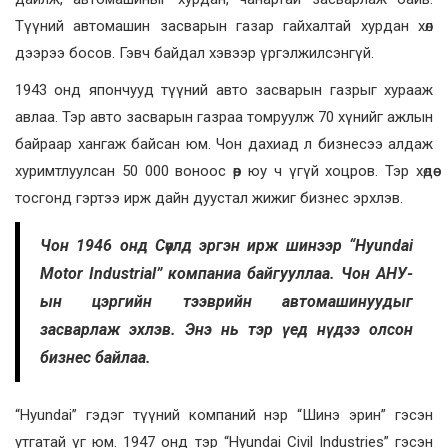
Түүний автомашин засварын газар гайхалтай хурдан хөл
дээрээ босов. Гэвч байдал хэвээр үргэлжилсэнгүй.
1943 онд япончууд түүний авто засварын газрыг хурааж
авлаа. Тэр авто засварын газраа томруулж 70 хүнийг ажлын
байраар хангаж байсан юм. Чон дахиад л бизнесээ алдаж
хуримтлуулсан 50 000 воноос өөр юу ч үгүй хоцров. Тэр хөдөө
тосгонд гэртээ ирж дайн дуустал жижиг бизнес эрхлэв.
Чон 1946 онд Сөүлд эргэн ирж шинээр “Hyundai
Motor Industrial” компаниа байгууллаа. Чон АНУ-
ын цэргийн тээврийн автомашинуудыг
засварлаж эхлэв. Энэ нь тэр үед нүдээ олсон
бизнес байлаа.
“Hyundai” гэдэг түүний компаний нэр “Шинэ эрин” гэсэн
утгатай үг юм. 1947 онд тэр “Hyundai Civil Industries” гэсэн