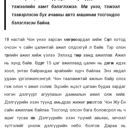
тэжээлийн хамт бэлэглэжээ. Мөн үнээ, тэжээл
тээвэрлэсэн бүх ачааны авто машинаа тосгондоо
бэлэглэсэн байна.
18 настай Чон үнээ зарсан мөнгөөрөө зардал хийж Сөүл хотод
очсон ч сайн цалинтай ажил олдохгүй л байв. Тэр олон
төрлийн ажил хийж үзлээ. Эхлээд төмөр замд ажиллав. Ажил
нь хүнд байв. Өдөрт 15 цаг ажиллаад цалин нь дөнгөж идэх
хоол, унтах байрандаа арайхийн хүрч байлаа. Энэ явдал
удаан үргэлжилсэнгүй. Чон тааламжтай ажлын байр олох
гэж олон ч ажил солив. Эцсийн эцэст цагаан будаа зардаг
нэгэн дэлгүүрт агуулахын даамалын ажил олж хийв.
Дэлгүүрийн эзэн түүнд амьдрах жижиг өрөө олгов. Чон Жу-Ён
сайн ажиллаж байлаа. Тосгонд олсон бага боловсрол нь ч
ашиг тусаа өгөв. Дэлгүүрийн эзэн түүний авьяас, хичээл
зүтгэлийг үнэлж дэлгүүрийн нябо болгов. Дараа нь