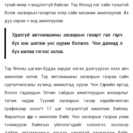
тухай ямар ч мэдлэггүй байсан. Тэр Японд нэг сайн түнштэй
болж засварын газартаа хоёр сайн механик ажиллуулав. Ах
дүү нараа ч энд ажиллуулав.
Удалгүй автомашины засварын газарт гал гарч
бүх юм шатаж үнс нурам болжээ. Чон дахиад л
бүх ажлаа тэгээс эхлэв.
Тэр Японы цагаан будаа зардаг нэгэн дэлгүүрээс зээл авч
ажиллаж эхлэв. Тэр автомашины засварын газраа сайн
сурталчилсаны хүчинд амжилтад хүрэв. Чон Сөүлийн иргэд
болон гадаадын Элчин сайдын ажилтнуудын анхаарлыг
татаж чадав. Түүний засварын газар нарийвчилсан
графикаар хоногт 17 цаг тасралтгүй ажиллаж байлаа.
Амралтын өдөр ч ажиллаж байв. Чон засварын газраа улам
тохижуулж байнгын үйлчлэгчдийг солонгос хоолоор
дайлж, автомашиныг хурдан, чанартай засварлаж байв.