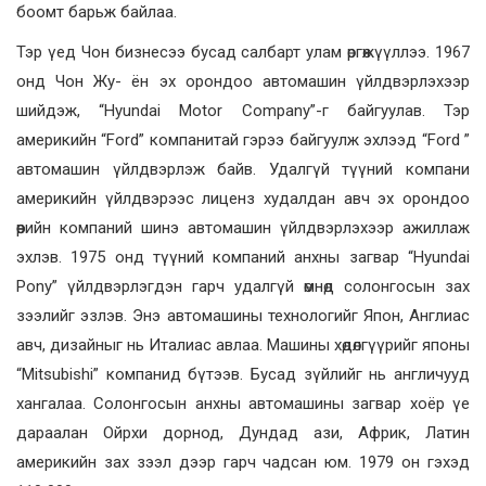
боомт барьж байлаа.
Тэр үед Чон бизнесээ бусад салбарт улам өргөжүүллээ. 1967
онд Чон Жу- ён эх орондоо автомашин үйлдвэрлэхээр
шийдэж, “Hyundai Motor Company”-г байгуулав. Тэр
америкийн “Ford” компанитай гэрээ байгуулж эхлээд “Ford ”
автомашин үйлдвэрлэж байв. Удалгүй түүний компани
америкийн үйлдвэрээс лиценз худалдан авч эх орондоо
өөрийн компаний шинэ автомашин үйлдвэрлэхээр ажиллаж
эхлэв. 1975 онд түүний компаний анхны загвар “Hyundai
Pony” үйлдвэрлэгдэн гарч удалгүй өмнөд солонгосын зах
зээлийг эзлэв. Энэ автомашины технологийг Япон, Англиас
авч, дизайныг нь Италиас авлаа. Машины хөдөлгүүрийг японы
“Mitsubishi” компанид бүтээв. Бусад зүйлийг нь англичууд
хангалаа. Солонгосын анхны автомашины загвар хоёр үе
дараалан Ойрхи дорнод, Дундад ази, Африк, Латин
америкийн зах зээл дээр гарч чадсан юм. 1979 он гэхэд