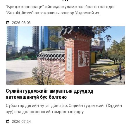
“Бридж корпораци”-ийн зүгээс уламжлал болгон олгодог
“Suzuki Jimny” автомашины эзнээр Үндэсний их
2026-08-03
Сөүлийн гудамжийг амралтын өдрүүдэд
автомашингүй бүс болгоно
Сүхбаатар дүүргийн нутаг дэвсгэр, Сөүлийн гудамжийг (Хүүхдийн
зуу) энэ долоо хоногийн амралтын өдрүү
2026-07-24