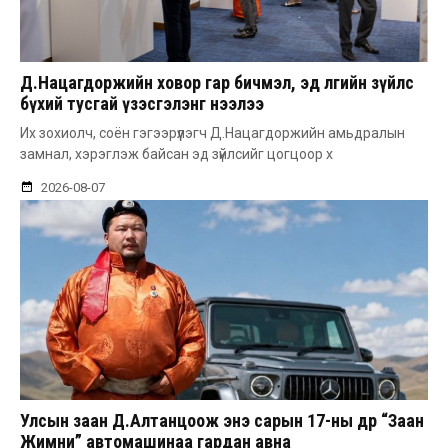
Д.Нацагдоржийн ховор гар бичмэл, эд өлгийн зүйлс
бүхий тусгай үзэсгэлэнг нээлээ
Их зохиолч, соён гэгээрүүлэгч Д.Нацагдоржийн амьдралын
замнал, хэрэглэж байсан эд зүйлсийг цогцоор х
2026-08-07
Улсын заан Д.Алтанцоож энэ сарын 17-ны өдөр “Заан
Жимни” автомашинаа гардан авна