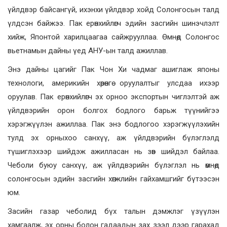
үйлдвэр байсангүй, ихэнхи үйлдвэр хойд Солонгосын талд
үлдсэн байжээ. Пак ерөнхийлөгч эдийн засгийн шинэчлэлт
хийж, Японтой харилцаагаа сайжрууллаа. Өмнөд Солонгос
вьетнамын дайны үед АНУ-ын талд ажиллав.
Энэ дайны цагийг Пак Чон Хи чадмаг ашиглаж японы
технологи, америкийн хөрөнгө оруулалтыг улсдаа ихээр
оруулав. Пак ерөнхийлөгч эх орноо экспортын чиглэлтэй аж
үйлдвэрийн орон болгох бодлого барьж түүнийгээ
хэрэгжүүлэн ажиллаа. Пак энэ бодлогоо хэрэгжүүлэхийн
тулд эх орныхоо санхүү, аж үйлдвэрийн бүлэглэлд
түшиглэхээр шийдэж ажилласан нь зөв шийдэл байлаа.
Чеболи буюу санхүү, аж үйлдвэрийн бүлэглэл нь өмнөд
солонгосын эдийн засгийн хөгжлийн гайхамшгийг бүтээсэн
юм.
Засийн газар чеболид бүх талын дэмжлэг үзүүлэн
хамгаалж, эх орны болон гадаадын зах зээл дээр гарахад