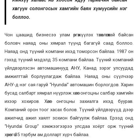
хөвгүүн солонгосын хамгийн баян хүмүүсийн нэг
боллоо.
Чон цаашид бизнесээ улам өргөжүүлэх төлөвлөгөөтэй байсан
боловч наяад оны хямрал түүнд багагүй саад боллоо.
Наяад онд түүний компани ихэд томорсон байлаа. 1987 он
гэхэд түүний мэдэлд 35 компани байлаа. Түүний компаний
үйлдвэрлэсэн автомашинууд АНУ, Канад зэрэг улсуудад
амжилттай борлуулагдаж байлаа. Наяад оны сүүлчээр
АНУ-д нэг сая гаруй “Hyundai” автомашин борлогдов. Харин
бусад салбарт хямрал нүүрлэж хөлөг онгоцны салбар хамгийн
ихээр хохиров. Хөлөг онгоцны захиалга ихэд буурав.
Компаний орон тоог хасах болов. Түүний үйлдвэрүүд дээр
ажилчид ажил хаялт зохион байгуулж байлаа. Ерээд онд
“Hyundai Group” хэмжээгээрээ улсдаа хоёрт орж түүний
хөрөнгө 35 тэрбум ам.долларт хүрч байлаа.