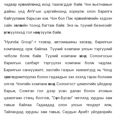
чадвар ерөнхийлөгчид ихэд таалагддаг байв. Чон вьетнамын
дайны үед АНУ-ын цэргийнхэнд зориулж олон барилга
байгууламж барьсан юм. Чон бол Пак ерөнхийлөгчийн хэдхэн
сайн зөвлөхийн тоонд багтаж байв. Энэ нь түүний бизнесийг
өргөжүүлэхэд гол нөлөө үзүүлж байв.
“Hyundai Group”-т тээвэр, автомашины засвар, барилгын
компаниуд орж байлаа. Түүний компани улсын тэргүүний
чеболи болж байв. Түүний компани өмнөд Солонгосын
барилгын салбарт тэргүүлэх компани болж чадлаа.
Барилгын санхүүжилт, засгийн газрын захиалгууд нь Чонд
хөрөнгө хуримтлуулах болон гадаадын зах зээлд гарах боломж
олгов. Чонгийн компани өмнөд Солонгост цементийн үйлдвэр
барьж, Соянган гол дээр усан далан болон атомын
цахилгаан станц босгож, “Сөүл-Бусан” чиглэлд хурдны зам
тавьж байлаа. Гадаадад олон улсын тендерт ялж,
Тайландад хурдны зам тавьж, Саудын Арабт үйлдвэрийн