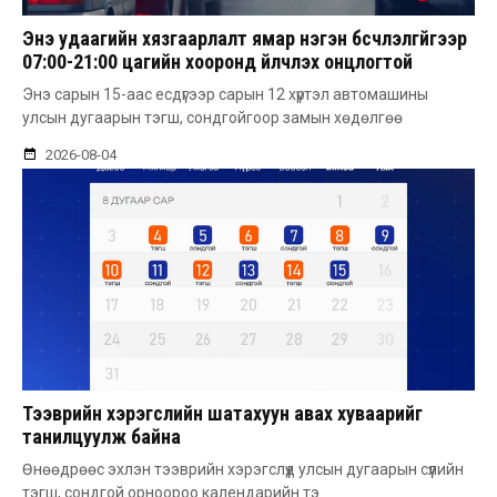
Энэ удаагийн хязгаарлалт ямар нэгэн бүсчлэлгүйгээр
07:00-21:00 цагийн хооронд үйлчлэх онцлогтой
Энэ сарын 15-аас есдүгээр сарын 12 хүртэл автомашины
улсын дугаарын тэгш, сондгойгоор замын хөдөлгөө
2026-08-04
Тээврийн хэрэгслийн шатахуун авах хуваарийг
танилцуулж байна
Өнөөдрөөс эхлэн тээврийн хэрэгслүүд улсын дугаарын сүүлийн
тэгш, сондгой орноороо календарийн тэ