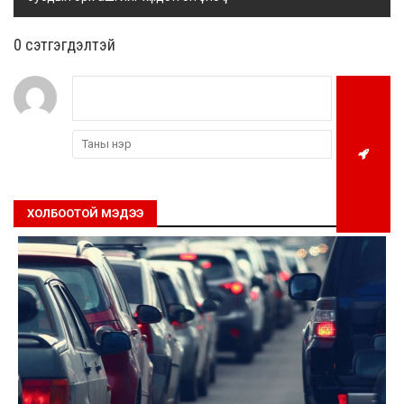
0 cэтгэгдэлтэй
ХОЛБООТОЙ МЭДЭЭ