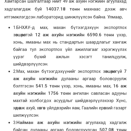
Хамтарсан шалгалтаар нийт 49 аж ахуйн нэгжийн агуулахад
хадгалагдаж буй
14037.18 тонн
махнаас дээж авч
итгэмжлэгдсэн лабораторид шинжлүүлсэн байна. Улмаар,
1.БНХАУ-д мах, махан бүтээгдэхүүн экспортлох
зөвшөөрөлтэй
12 аж ахуйн нэгжийн 6590.6 тонн
үхэр,
хонь, ямааны мах нь стандартын шаардлагыг хангаж
байгаа тул экспортлох үйл ажиллагааг хэрэгжүүлэх
үүрэг бүхий ажлын хэсэгт танилцуулж,
шийдвэрлүүлсэн.
2.Мах, махан бүтээгдэхүүнийг экспортлох зөвшөөрөлгүй
7
аж ахуйн нэгжийн
дулааны аргаар боловсруулж
бэлтгэсэн
541.5 тонн
үхэр, хонь, ямааны мах,
16 аж
ахуйн нэгжийн
1756 тонн
ангилан савласан адууны
махтай холбогдох асуудлыг шийдвэрлүүлэхээр Хүнс,
хөдөө аж ахуй, хөнгөн үйлдвэрийн яам, Гаалийн ерөнхий газарт
шилжүүлсэн.
3.
Найман аж ахуйн нэгжийн
агуулахад хадгалж
байсан дулааны аргаар боловсруулсан
507.08 тонн