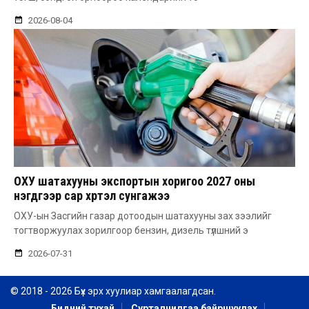
2026-08-04
ОХУ шатахууны экспортын хоригоо 2027 оны
нэгдүгээр сар хүртэл сунгажээ
ОХУ-ын Засгийн газар дотоодын шатахууны зах зээлийг
тогтворжуулах зорилгоор бензин, дизель түлшний э
2026-07-31
© 2018 - 2026 Бүх эрх хуулиар хамгаалагдсан.
Бидний тухай
Сурталчилгаа байршуулах