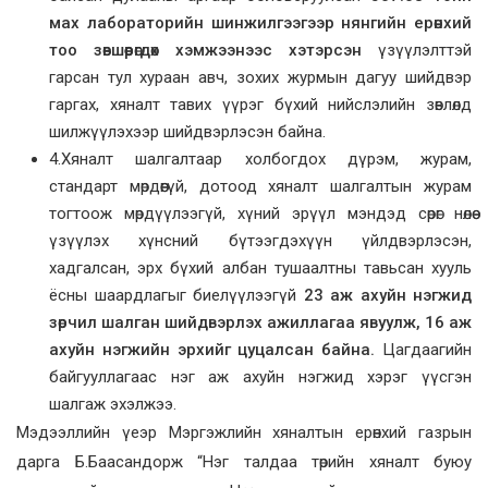
мах лабораторийн шинжилгээгээр нянгийн ерөнхий
тоо зөвшөөрөгдөх хэмжээнээс хэтэрсэн
үзүүлэлттэй
гарсан тул хураан авч, зохих журмын дагуу шийдвэр
гаргах, хяналт тавих үүрэг бүхий нийслэлийн зөвлөлд
шилжүүлэхээр шийдвэрлэсэн байна.
4.Хяналт шалгалтаар холбогдох дүрэм, журам,
стандарт мөрдөөгүй, дотоод хяналт шалгалтын журам
тогтоож мөрдүүлээгүй, хүний эрүүл мэндэд сөрөг нөлөө
үзүүлэх хүнсний бүтээгдэхүүн үйлдвэрлэсэн,
хадгалсан, эрх бүхий албан тушаалтны тавьсан хууль
ёсны шаардлагыг биелүүлээгүй
23 аж ахуйн нэгжид
зөрчил шалган шийдвэрлэх ажиллагаа явуулж,
16 аж
ахуйн нэгжийн эрхийг цуцалсан байна.
Цагдаагийн
байгууллагаас нэг аж ахуйн нэгжид хэрэг үүсгэн
шалгаж эхэлжээ.
Мэдээллийн үеэр Мэргэжлийн хяналтын ерөнхий газрын
дарга Б.Баасандорж “Нэг талдаа төрийн хяналт буюу