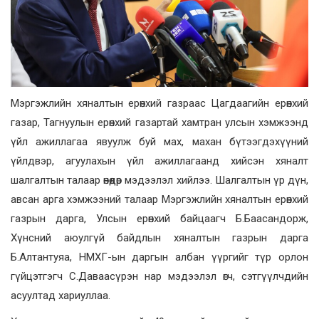
Мэргэжлийн хяналтын ерөнхий газраас Цагдаагийн ерөнхий
газар, Тагнуулын ерөнхий газартай хамтран улсын хэмжээнд
үйл ажиллагаа явуулж буй мах, махан бүтээгдэхүүний
үйлдвэр, агуулахын үйл ажиллагаанд хийсэн хяналт
шалгалтын талаар өнөөдөр мэдээлэл хийлээ. Шалгалтын үр дүн,
авсан арга хэмжээний талаар Мэргэжлийн хяналтын ерөнхий
газрын дарга, Улсын ерөнхий байцаагч Б.Баасандорж,
Хүнсний аюулгүй байдлын хяналтын газрын дарга
Б.Алтантуяа, НМХГ-ын даргын албан үүргийг түр орлон
гүйцэтгэгч С.Даваасүрэн нар мэдээлэл өгч, сэтгүүлчдийн
асуултад хариуллаа.