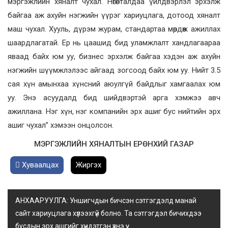
мэргэжлийн хяналт чухал. Нөгөө талдаа үйлдвэрлэл эрхэлж
байгаа аж ахуйн нэгжийн үүрэг хариуцлага, дотоод хяналт
маш чухал. Хууль, дүрэм журам, стандартаа мөрдөж ажиллах
шаардлагатай. Ер нь цаашид бид уламжлалт хандлагаараа
яваад байх юм уу, бизнес эрхэлж байгаа хэдэн аж ахуйн
нэгжийн шүүмжлэлээс айгаад зогсоод байх юм уу. Нийт 3.5
сая хүн амынхаа хүнсний аюулгүй байдлыг хамгаалах юм
уу. Энэ асуудалд бид шийдвэртэй арга хэмжээ авч
ажиллана. Нэг хүн, нэг компанийн эрх ашиг бус нийтийн эрх
ашиг чухал” хэмээн онцолсон.
МЭРГЭЖЛИЙН ХЯНАЛТЫН ЕРӨНХИЙ ГАЗАР
Хуваалцах
Жиргэх
АНХААРУУЛГА: Уншигчдын бичсэн сэтгэгдэлд манай
сайт хариуцлага хүлээхгүй болно. Та сэтгэгдэл бичихдээ
бусдын эрх ашгийг хүндэтгэн үзнэ үү.