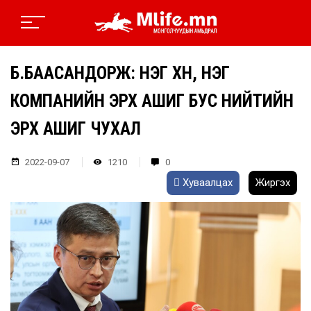
Б.БААСАНДОРЖ: НЭГ ХҮН, НЭГ
КОМПАНИЙН ЭРХ АШИГ БУС НИЙТИЙН
ЭРХ АШИГ ЧУХАЛ
2022-09-07
1210
0
Хуваалцах
Жиргэх