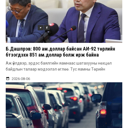
Б.Дашпүрэв: 800 ам.доллар байсан АИ-92 төрлийн
бүтээгдэхүүн 851 ам.доллар болж ирж байна
Аж үйлдвэр, эрдэс баялгийн яамнаас шатахууны нөхцөл
байдлын талаар мэдээлэл өглөө. Тус яамны Төрийн
2026-08-06