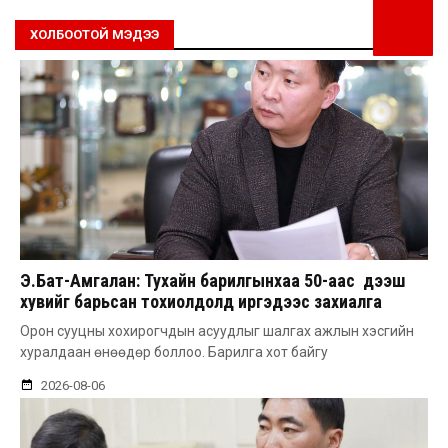
ХОЛБООТОЙ МЭДЭЭ
Э.Бат-Амгалан: Тухайн барилгынхаа 50-аас дээш
хувийг барьсан тохиолдолд иргэдээс захиалга
авдаг болгоно
Орон сууцны хохирогчдын асуудлыг шалгах ажлын хэсгийн
хуралдаан өнөөдөр боллоо. Барилга хот байгу
2026-08-06