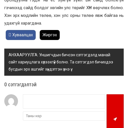
гэчихээд сайд болдог хөгийн улс төрийг ХҮН өөрчлөх болно.
Хэн эрх мэдлийн төлөө, хэн улс орны төлөө явж байгаа нь
удахгүй харагдана.
Хуваалцах
Жиргэх
АНХААРУУЛГА: Уншигчдын бичсэн сэтгэгдэлд манай
сайт хариуцлага хүлээхгүй болно. Та сэтгэгдэл бичихдээ
бусдын эрх ашгийг хүндэтгэн үзнэ үү.
0 cэтгэгдэлтэй