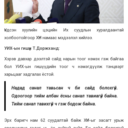
Үндсэн хуулийн цэцийн Их суудлын хуралдаантай
холбоотойгоор ХҮН намаас мэдээлэл хийлээ.
УИХ-ын гишүүн Т.Доржханд:
Хэрэв давхар дээлтэй сайд нарын тоог нэмэх гэж байгаа
бол УИХ-ын гишүүдийн тоог ч нэмэгдүүлж тэнцвэрт
харьцааг хадгалах ёстой.
Надад санал тавьсан ч би сайд болохгүй.
Одоогоор тийм албан ёсны санал тавиагүй байна.
Тийм санал тавихгүй ч гэж бодож байна.
Эрх баригч нам 62 суудалтай байж ХҮН-ыг засагт урьж
оролцуулна гэдэг нь ёс зүйгүй зүйл. Би сайд болохгүй