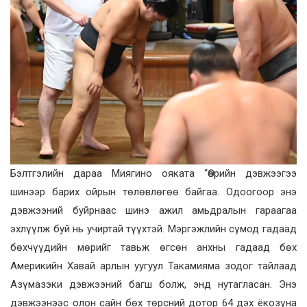
Бэлтгэлийн дараа Миягино ояката “Өөрийн дэвжээгээ
шинээр барих ойрын төлөвлөгөө байгаа. Одоогоор энэ
дэвжээний буйрнаас шинэ ажил амьдралын гараагаа
эхлүүлж буй нь учиртай түүхтэй. Мэргэжлийн сүмод гадаад
бөхчүүдийн мөрийг тавьж өгсөн анхны гадаад бөх
Америкийн Хавай арлын уугуул Такамияма зодог тайлаад
Азүмазэки дэвжээний багш болж, энд нутагласан. Энэ
дэвжээнээс олон сайн бөх төрсний дотор 64 дэх ёкозүна