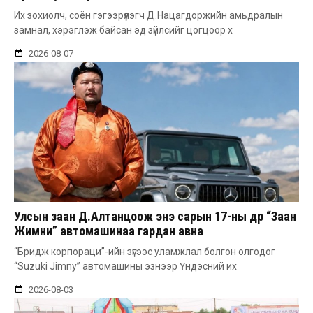
Их зохиолч, соён гэгээрүүлэгч Д.Нацагдоржийн амьдралын
замнал, хэрэглэж байсан эд зүйлсийг цогцоор х
2026-08-07
Улсын заан Д.Алтанцоож энэ сарын 17-ны өдөр “Заан
Жимни” автомашинаа гардан авна
“Бридж корпораци”-ийн зүгээс уламжлал болгон олгодог
“Suzuki Jimny” автомашины эзнээр Үндэсний их
2026-08-03