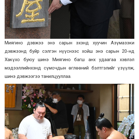
Миягино дэвжээ энэ сарын эхэнд хуучин Азүмазэки
дэвжээнд буйр сэлгэн нүүснээс хойш энэ сарын 20-нд
Хакүхо буюу шинэ Миягино багш анх удаагаа хэвлэл
мэдээллийнхэнд сүмочдын өглөөний бэлтгэлийг үзүүлж,
шинэ дэвжээгээ танилцууллаа.