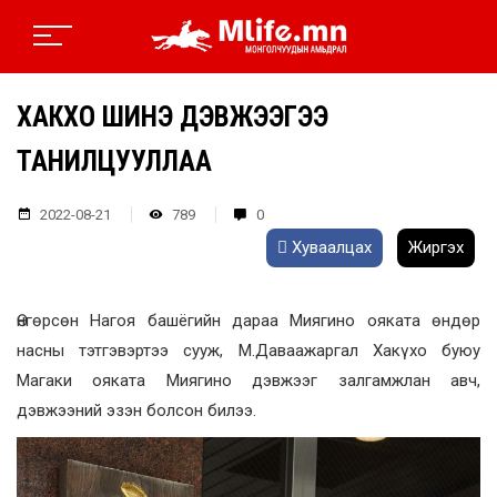
ХАКҮХО ШИНЭ ДЭВЖЭЭГЭЭ
ТАНИЛЦУУЛЛАА
2022-08-21
789
0
Хуваалцах
Жиргэх
Өнгөрсөн Нагоя башёгийн дараа Миягино ояката өндөр
насны тэтгэвэртээ сууж, М.Даваажаргал Хакүхо буюу
Магаки ояката Миягино дэвжээг залгамжлан авч,
дэвжээний эзэн болсон билээ.