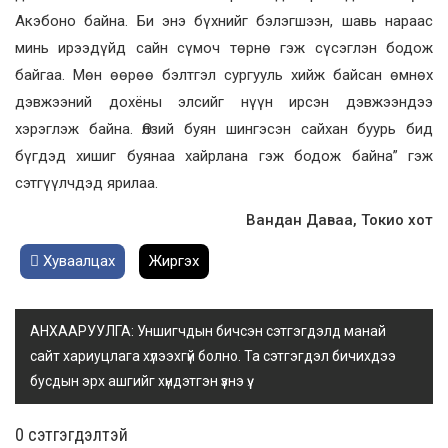
Акэбоно байна. Би энэ бүхнийг бэлэгшээн, шавь нараас
минь ирээдүйд сайн сүмоч төрнө гэж сүсэглэн бодож
байгаа. Мөн өөрөө бэлтгэл сургууль хийж байсан өмнөх
дэвжээний дохёны элсийг нүүн ирсэн дэвжээндээ
хэрэглэж байна. Өлзий буян шингэсэн сайхан буурь бид
бүгдэд хишиг буянаа хайрлана гэж бодож байна” гэж
сэтгүүлчдэд ярилаа.
Вандан Даваа, Токио хот
Хуваалцах
Жиргэх
АНХААРУУЛГА: Уншигчдын бичсэн сэтгэгдэлд манай
сайт хариуцлага хүлээхгүй болно. Та сэтгэгдэл бичихдээ
бусдын эрх ашгийг хүндэтгэн үзнэ үү.
0 cэтгэгдэлтэй