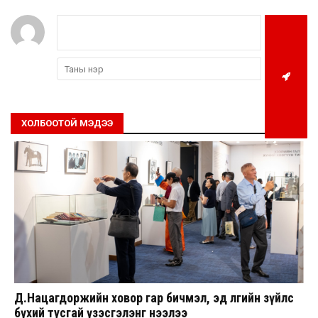
ХОЛБООТОЙ МЭДЭЭ
Д.Нацагдоржийн ховор гар бичмэл, эд өлгийн зүйлс
бүхий тусгай үзэсгэлэнг нээлээ