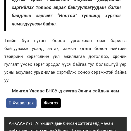
сэргийлэх төвөөс аврах байгууллагуудын бэлэн
байдлын зэргийг “Ноцтой” түвшинд хүргэж
нэмэгдүүлсэн байна.
Төвийн бүс нутагт бороо үргэлжлэн орж барилга
байгууламж усанд автах, замын хөдөлгөөн болон нийтийн
тээврийн хэрэгслийн үйл ажиллагаа доголдох, хөрсний
гулгалт үүсэх зэрэг эрсдэл үүсч байгаа тул болзошгүй үер
усны аюулаас урьдчилан сэргийлж, сонор сэрэмжтэй байна
уу.
Монгол Улсаас БНСУ-д суугаа Элчин сайдын яам
Хуваалцах
Жиргэх
АНХААРУУЛГА: Уншигчдын бичсэн сэтгэгдэлд манай
сайт хариуцлага хүлээхгүй болно. Та сэтгэгдэл бичихдээ