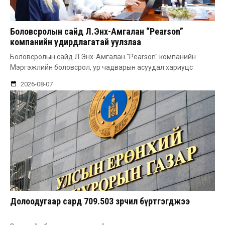
Боловсролын сайд Л.Энх-Амгалан “Pearson”
компанийн удирдлагатай уулзлаа
Боловсролын сайд Л.Энх-Амгалан "Pearson" компанийн
Мэргэжлийн боловсрол, ур чадварын асуудал хариуцс
2026-08-07
Долоодугаар сард 709.503 зөрчил бүртгэгджээ