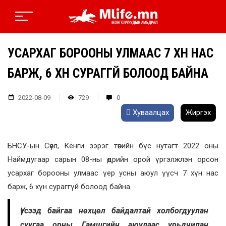
УСАРХАГ БОРООНЫ УЛМААС 7 ХҮН НАС
БАРЖ, 6 ХҮН СУРАГГҮЙ БОЛООД БАЙНА
2022-08-09
729
0
Хуваалцах
Жиргэх
БНСУ-ын Сөүл, Кёнги зэрэг төвийн бүс нутагт 2022 оны
Наймдугаар сарын 08-ны өдрийн орой үргэлжлэн орсон
усархаг борооны улмаас үер усны аюул үүсч 7 хүн нас
барж, 6 хүн сураггүй болоод байна.
Үүсээд байгаа нөхцөл байдалтай холбогдуулан
суугаа орны Гамшгийн аюулаас урьдчилан