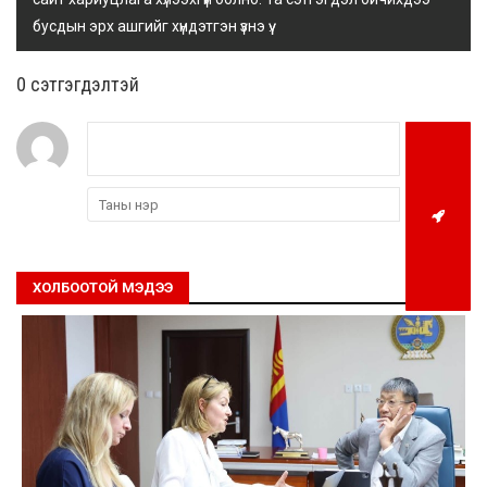
бусдын эрх ашгийг хүндэтгэн үзнэ үү.
0 cэтгэгдэлтэй
ХОЛБООТОЙ МЭДЭЭ