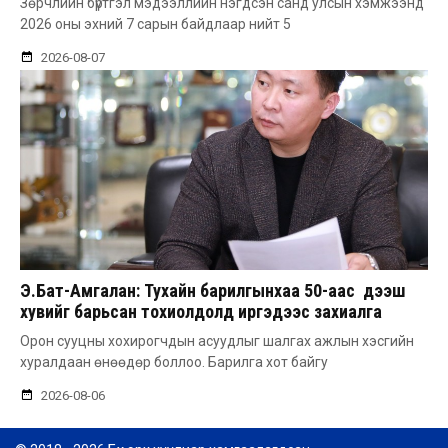
Зөрчлийн бүртгэл мэдээллийн нэгдсэн санд улсын хэмжээнд
2026 оны эхний 7 сарын байдлаар нийт 5
2026-08-07
Э.Бат-Амгалан: Тухайн барилгынхаа 50-аас дээш
хувийг барьсан тохиолдолд иргэдээс захиалга
авдаг болгоно
Орон сууцны хохирогчдын асуудлыг шалгах ажлын хэсгийн
хуралдаан өнөөдөр боллоо. Барилга хот байгу
2026-08-06