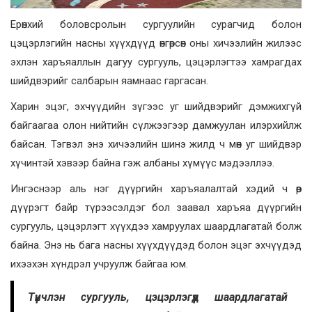
Ерөнхий боловсролын сургуулийн сурагчид болон
цэцэрлэгийн насны хүүхдүүд өнгөрсөн оны хичээлийн жилээс
эхлэн харъяаллын дагуу сургууль, цэцэрлэгтээ хамрагдах
шийдвэрийг салбарын яамнаас гаргасан.
Харин эцэг, эхчүүдийн зүгээс уг шийдвэрийг дэмжихгүй
байгаагаа олон нийтийн сүлжээгээр дамжуулан илэрхийлж
байсан. Тэгвэл энэ хичээлийн шинэ жилд ч мөн уг шийдвэр
хүчинтэй хэвээр байна гэж албаны хүмүүс мэдээллээ.
Ингэснээр аль нэг дүүргийн харъяалалтай хэдий ч өөр
дүүрэгт байр түрээсэлдэг бол заавал харъяа дүүргийн
сургууль, цэцэрлэгт хүүхдээ хамруулах шаардлагатай болж
байна. Энэ нь бага насны хүүхдүүдэд болон эцэг эхчүүдэд
ихээхэн хүндрэл учруулж байгаа юм.
Түүнчлэн сургууль, цэцэрлэгүүд шаардлагатай