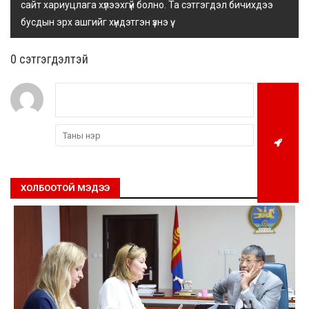
сайт хариуцлага хүлээхгүй болно. Та сэтгэгдэл бичихдээ
бусдын эрх ашгийг хүндэтгэн үзнэ үү.
0 cэтгэгдэлтэй
ХОЛБООТОЙ МЭДЭЭ