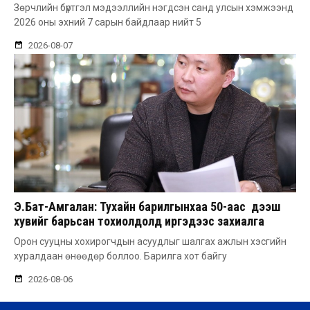
Зөрчлийн бүртгэл мэдээллийн нэгдсэн санд улсын хэмжээнд
2026 оны эхний 7 сарын байдлаар нийт 5
2026-08-07
Э.Бат-Амгалан: Тухайн барилгынхаа 50-аас дээш
хувийг барьсан тохиолдолд иргэдээс захиалга
авдаг болгоно
Орон сууцны хохирогчдын асуудлыг шалгах ажлын хэсгийн
хуралдаан өнөөдөр боллоо. Барилга хот байгу
2026-08-06