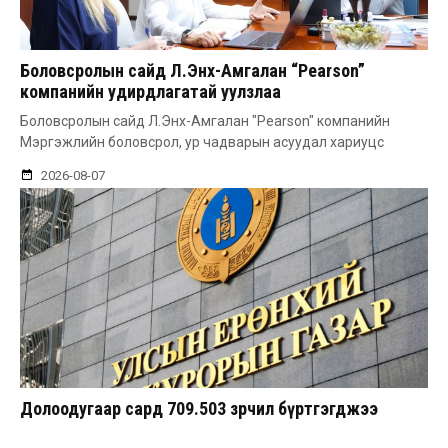
Боловсролын сайд Л.Энх-Амгалан “Pearson”
компанийн удирдлагатай уулзлаа
Боловсролын сайд Л.Энх-Амгалан "Pearson" компанийн
Мэргэжлийн боловсрол, ур чадварын асуудал хариуцс
2026-08-07
Долоодугаар сард 709.503 зөрчил бүртгэгджээ