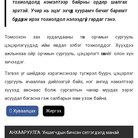
тохиолдолд нэмэлтээр байрны ордер шалгах
эрхтэй. Учир нь эцэг эхчүүд хуурамч бичиг баримт
бүрдүүлж ирэх тохиолдол нэлээдгүй гардаг гэнэ.
Томоохон зах худалдааны төв орчмын сургууль
цэцэрлэгүүдэд ийм явдал элбэг тохиолддог. Хүүхдээ
ажлынхаа ойр орчмын сургууль, цэцэрлэгт өгөхийг олон хүн
хичээдэг.
Тэгвэл уг шийдвэр хэрэгжсэнээр түгжрэл буурч, цэцэрлэг
сургууль ачааллаа дийлэхгүй байх, нэг ангид нэмэлтээр
хүүхэд авснаас болж сургалтын чанар муудах зэрэг
асуудал багасна гэж салбарын яам үзэж байна.
Хуваалцах
Жиргэх
АНХААРУУЛГА: Уншигчдын бичсэн сэтгэгдэлд манай