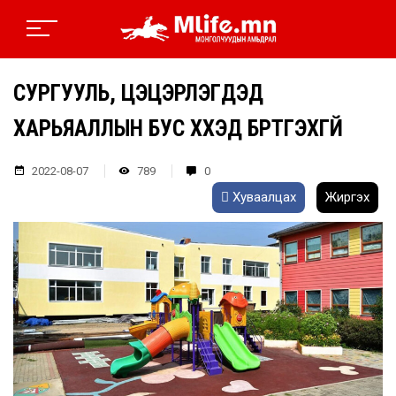
СУРГУУЛЬ, ЦЭЦЭРЛЭГҮҮДЭД
ХАРЬЯАЛЛЫН БУС ХҮҮХЭД БҮРТГЭХГҮЙ
2022-08-07
789
0
Хуваалцах
Жиргэх