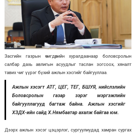
Засгийн газрын өчигдөрийн хуралдаанаар боловсролын
салбар дахь авлигын асуудлыг таслан зогсоох, хяналт
тавих чиг үүрэг бүхий ажлын хэсгийг байгууллаа.
Ажлын хэсэгт АТГ, ЦЕГ, ТЕГ, БШУЯ, нийслэлийн
Боловсролын газар зэрэг мэргэжлийн
байгууллагууд багтаж байна. Ажлын хэсгийг
ХЗДХ-ийн сайд Х.Нямбаатар ахалж байгаа юм.
Дээрх ажлын хэсэг цэцэрлэг, сургуулиудад хамран сургах