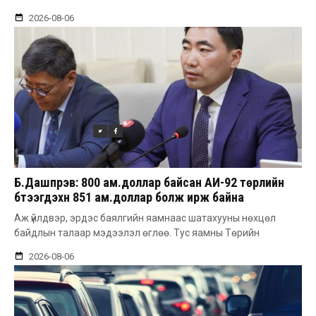
2026-08-06
Б.Дашпүрэв: 800 ам.доллар байсан АИ-92 төрлийн
бүтээгдэхүүн 851 ам.доллар болж ирж байна
Аж үйлдвэр, эрдэс баялгийн яамнаас шатахууны нөхцөл
байдлын талаар мэдээлэл өглөө. Тус яамны Төрийн
2026-08-06