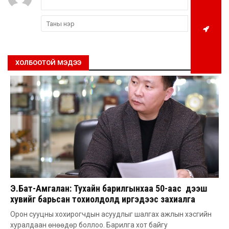
ХОЛБООТОЙ МЭДЭЭ
Э.Бат-Амгалан: Тухайн барилгынхаа 50-аас дээш
хувийг барьсан тохиолдолд иргэдээс захиалга
авдаг болгоно
Орон сууцны хохирогчдын асуудлыг шалгах ажлын хэсгийн
хуралдаан өнөөдөр боллоо. Барилга хот байгу