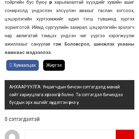
тойргийн бус буюу өөр харьяалалтай хүүхдийг хувийн ашиг
сонирхолд үндэслэн элсүүлэн авахыг таслан зогсоох,
цэцэрлэгийн хүртээмжийг адил тэгш түвшинд хүргэх
зорилготой. Иймд сургуулийн захирал, цэцэрлэгийн эрхлэгч
нар авлигатай тэмцэх үндсэн чиг үүргээ хэрэгжүүлж
ажиллахыг сануулав
гэж Боловсрол, шинжлэх ухааны
яамнаас мэдээллээ.
Хуваалцах
Жиргэх
АНХААРУУЛГА: Уншигчдын бичсэн сэтгэгдэлд манай
сайт хариуцлага хүлээхгүй болно. Та сэтгэгдэл бичихдээ
бусдын эрх ашгийг хүндэтгэн үзнэ үү.
0 cэтгэгдэлтэй