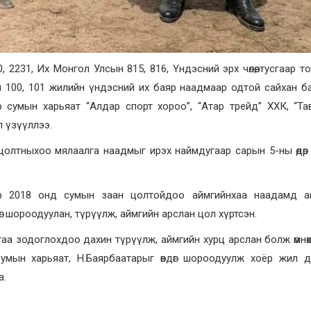
 2231, Их Монгол Улсын 815, 816, Үндэсний эрх чөлөө, тусгаар т
н 100, 101 жилийн үндэсний их баяр наадмаар одтой сайхан 
 сумын харьяат “Алдар спорт хороо”, “Атар трейд” ХХК, “Та
 үзүүллээ.
цолтныхоо мялаалга наадмыг ирэх наймдугаар сарын 5-ны өдөр
р 2018 онд сумын заан цолтойдоо аймгийнхаа наадамд а
 шороодуулан, түрүүлж, аймгийн арслан цол хүртсэн.
аа зодоглохдоо дахин түрүүлж, аймгийн хурц арслан болж өмнө
умын харьяат, Н.Баярбаатарыг өвдөг шороодуулж хоёр жил д
а.