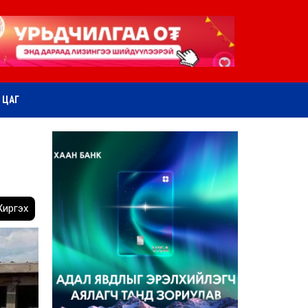
ӨТ ЦАГ
иргэх