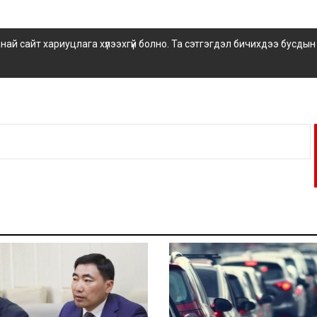
 сайт хариуцлага хүлээхгүй болно. Та сэтгэгдэл бичихдээ бусдын