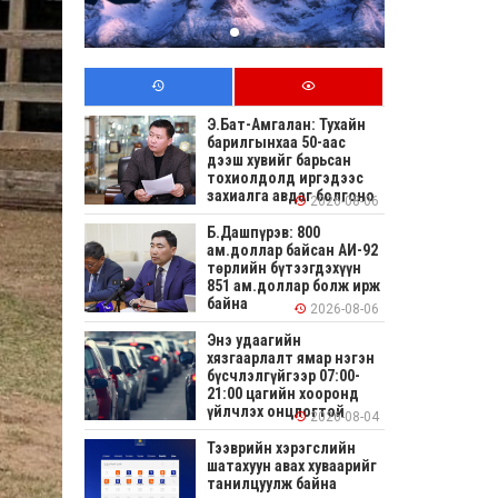
Э.Бат-Амгалан: Тухайн
барилгынхаа 50-аас
дээш хувийг барьсан
тохиолдолд иргэдээс
захиалга авдаг болгоно
2026-08-06
Б.Дашпүрэв: 800
ам.доллар байсан АИ-92
төрлийн бүтээгдэхүүн
851 ам.доллар болж ирж
байна
2026-08-06
Энэ удаагийн
хязгаарлалт ямар нэгэн
бүсчлэлгүйгээр 07:00-
21:00 цагийн хооронд
үйлчлэх онцлогтой
2026-08-04
Тээврийн хэрэгслийн
шатахуун авах хуваарийг
танилцуулж байна