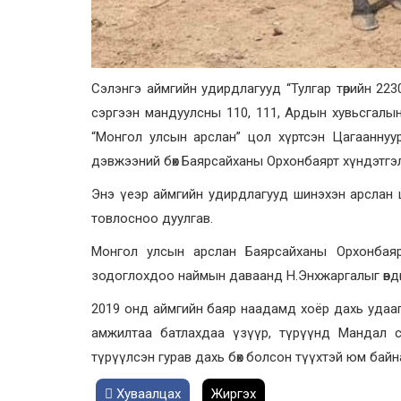
Сэлэнгэ аймгийн удирдлагууд “Тулгар төрийн 2230,
сэргээн мандуулсны 110, 111, Ардын хувьсгалы
“Монгол улсын арслан” цол хүртсэн Цагааннуур
дэвжээний бөх Баярсайханы Орхонбаярт хүндэтгэл
Энэ үеэр аймгийн удирдлагууд шинэхэн арслан 
товлосноо дуулгав.
Монгол улсын арслан Баярсайханы Орхонбая
зодоглохдоо наймын даваанд Н.Энхжаргалыг өвдөг
2019 онд аймгийн баяр наадамд хоёр дахь удааг
амжилтаа батлахдаа үзүүр, түрүүнд Мандал с
түрүүлсэн гурав дахь бөх болсон түүхтэй юм байн
Хуваалцах
Жиргэх