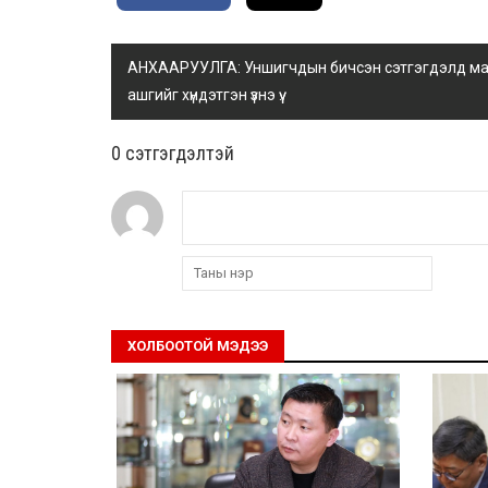
АНХААРУУЛГА: Уншигчдын бичсэн сэтгэгдэлд манай
ашгийг хүндэтгэн үзнэ үү.
0 cэтгэгдэлтэй
ХОЛБООТОЙ МЭДЭЭ