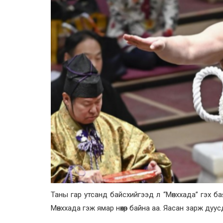
Таны гар утсанд байсхийгээд л “Мөнххада” гэх ба
Мөнххада гэж ямар нөхөр байна аа. Яасан зарж дуус