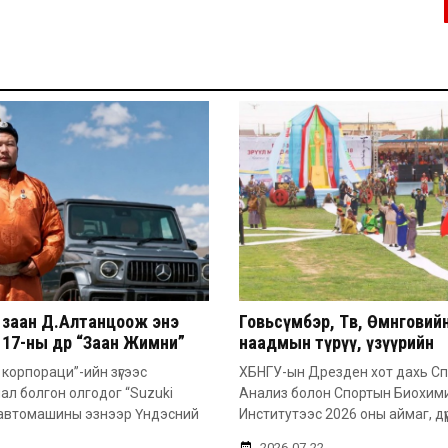
 заан Д.Алтанцоож энэ
Говьсүмбэр, Төв, Өмнөговий
17-ны өдөр “Заан Жимни”
наадмын түрүү, үзүүрийн
ашинаа гардан авна
бөхчүүдээс допинг илэрчээ
корпораци”-ийн зүгээс
ХБНГУ-ын Дрезден хот дахь С
л болгон олгодог “Suzuki
Анализ болон Спортын Биохим
 автомашины эзнээр Үндэсний
Институтээс 2026 оны аймаг, дүү
2026-07-22