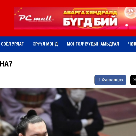
СОЁЛ УРЛАГ
ЭРҮҮЛ МЭНД
МОНГОЛЧУУДЫН АМЬДРАЛ
ЧӨЛӨ
ЙНА?
Хуваалцах
Ж