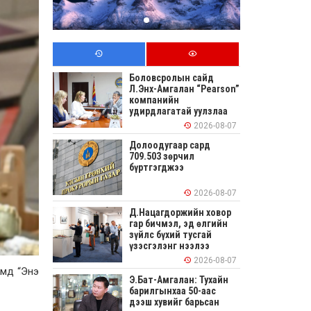
Боловсролын сайд
Л.Энх-Амгалан “Pearson”
компанийн
удирдлагатай уулзлаа
2026-08-07
Долоодугаар сард
709.503 зөрчил
бүртгэгджээ
2026-08-07
Д.Нацагдоржийн ховор
гар бичмэл, эд өлгийн
зүйлс бүхий тусгай
үзэсгэлэнг нээлээ
2026-08-07
имд “Энэ
Э.Бат-Амгалан: Тухайн
барилгынхаа 50-аас
дээш хувийг барьсан