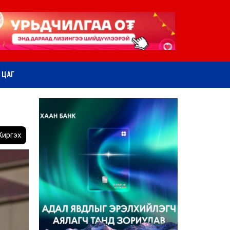
ӨТ ЦАГ
иргэх