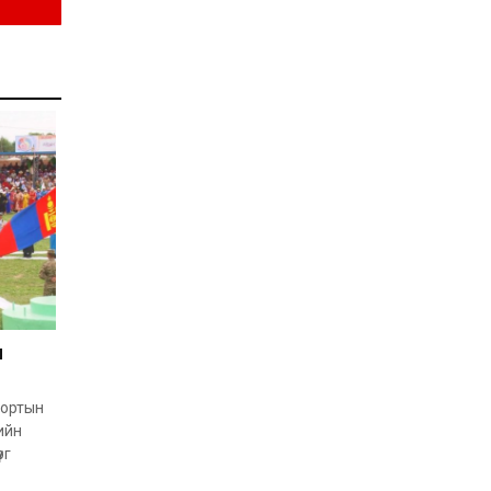
Д.Алтанцоож энэ сарын
17-ны өдөр “Заан
Жимни” автомашинаа
гардан авна
2026-08-03
Г.Дамдинням: Улсын
дугаарын тэгш,
сондгойгоор хязгаарлан
шатахуун олгоно
2026-08-03
ОХУ шатахууны
экспортын хоригоо 2027
оны нэгдүгээр сар
хүртэл сунгажээ
2026-07-31
Шинэ бүтцээр хичээлийн
жил дөрвөн улиралтай
боллоо
н
2026-07-28
портын
Нийслэлийн хэмжээнд
ийн
өнгөрсөн долоо хоногт
гал түймрийн 35
рг
дуудлага бүртгэгджээ