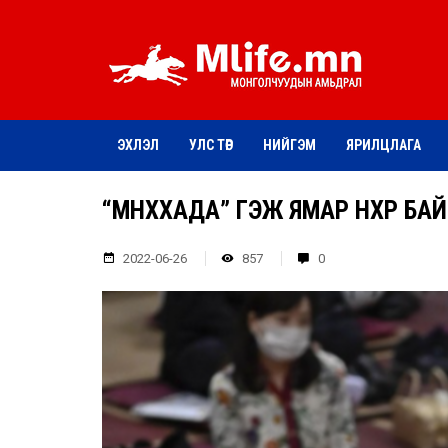
ЭХЛЭЛ
УЛС ТӨР
НИЙГЭМ
ЯРИЛЦЛАГА
“МӨНХХАДА” ГЭЖ ЯМАР НӨХӨР БА
2022-06-26
857
0