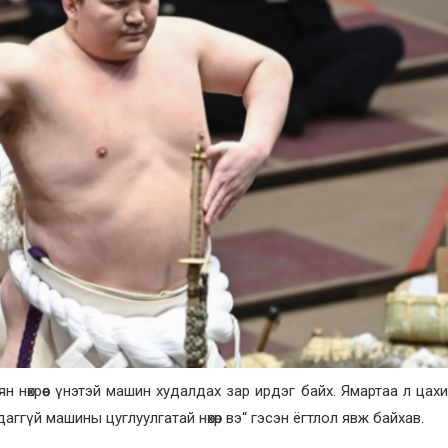
ян нөхрөөс үнэтэй машин худалдах зар ирдэг байх. Ямартаа л цах
даггүй машины цуглуулгатай нөхөр вэ“ гэсэн ёгтлол явж байхав.