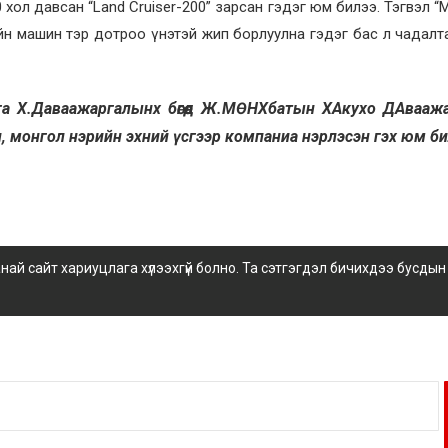
хол давсан “Land Cruiser-200” зарсан гэдэг юм билээ. Тэгвэл “М
н машин тэр дотроо үнэтэй жип борлуулна гэдэг бас л чадалт
рга Х.Даваажаргалынх бөгөөд Ж.МӨНХбатын ХАкухо ДАвааж
пон, монгол нэрийн эхний үсгээр компаниа нэрлэсэн гэх юм би
 сайт хариуцлага хүлээхгүй болно. Та сэтгэгдэл бичихдээ бусдын