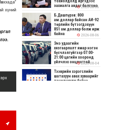
тохиолдолд иргэдээс
өнххада”
захиалга авдаг болгоно
2026-08-06
ай хүний
Б.Дашпүрэв: 800
ам.доллар байсан АИ-92
төрлийн бүтээгдэхүүн
851 ам.доллар болж ирж
аргал
байна
2026-08-06
лээ.
Энэ удаагийн
хязгаарлалт ямар нэгэн
бүсчлэлгүйгээр 07:00-
21:00 цагийн хооронд
үйлчлэх онцлогтой
2026-08-04
Тээврийн хэрэгслийн
шатахуун авах хуваарийг
 эрх
танилцуулж байна
2026-08-04
СОНИРХОЛТОЙ: Ихэр
шар, цусан толботой
өндөг аюултай юу?
2026-08-04
Улсын заан