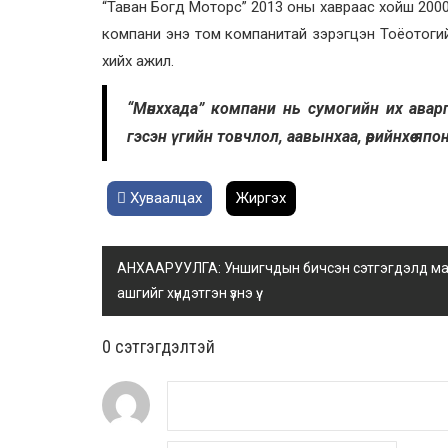
“Таван Богд Моторс” 2013 оны хавраас хойш 2000 
компани энэ том компанитай зэрэгцэн Тоёотогий
хийх ажил.
“Мөнххада” компани нь сумогийн их ава
гэсэн үгийн товчлол, аавынхаа, өөрийнхөө я
Хуваалцах
Жиргэх
АНХААРУУЛГА: Уншигчдын бичсэн сэтгэгдэлд манай
ашгийг хүндэтгэн үзнэ үү.
0 cэтгэгдэлтэй