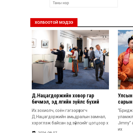
ХОЛБООТОЙ МЭДЭЭ
Д.Нацагдоржийн ховор гар
Улсын
бичмэл, эд өлгийн зүйлс бүхий
сарын 
тусгай үзэсгэлэнг нээлээ
автом
Их зохиолч, соён гэгээрүүлэгч
“Бридж 
Д.Нацагдоржийн амьдралын замнал,
уламжла
хэрэглэж байсан эд зүйлсийг цогцоор х
Jimny”
их
2026-08-07