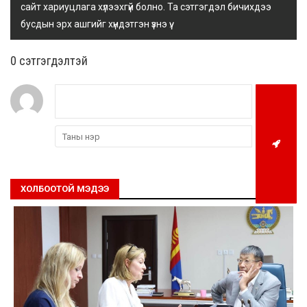
сайт хариуцлага хүлээхгүй болно. Та сэтгэгдэл бичихдээ
бусдын эрх ашгийг хүндэтгэн үзнэ үү.
0 cэтгэгдэлтэй
ХОЛБООТОЙ МЭДЭЭ