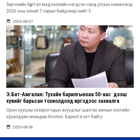
Зөрчлийн бүртгэл мэдээллийн нэгдсэн санд улсын хэмжээнд
2026 оны эхний 7 сарын байдлаар нийт 5
2026-08-07
Э.Бат-Амгалан: Тухайн барилгынхаа 50-аас дээш
хувийг барьсан тохиолдолд иргэдээс захиалга
авдаг болгоно
Орон сууцны хохирогчдын асуудлыг шалгах ажлын хэсгийн
хуралдаан өнөөдөр боллоо. Барилга хот байгу
2026-08-06