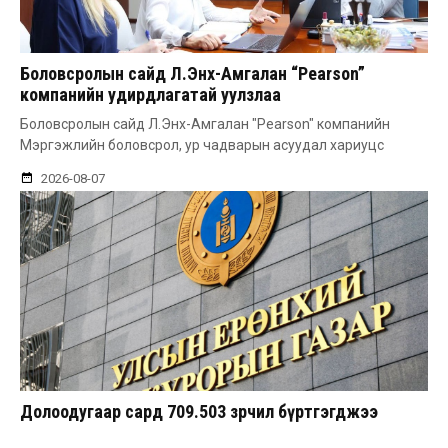
Боловсролын сайд Л.Энх-Амгалан “Pearson”
компанийн удирдлагатай уулзлаа
Боловсролын сайд Л.Энх-Амгалан "Pearson" компанийн
Мэргэжлийн боловсрол, ур чадварын асуудал хариуцс
2026-08-07
Долоодугаар сард 709.503 зөрчил бүртгэгджээ