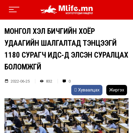
МОНГОЛ ХЭЛ БИЧГИЙН ХОЁР
УДААГИЙН ШАЛГАЛТАД ТЭНЦЭЭГҮЙ
1180 СУРАГЧ ИДС-Д ЭЛСЭН СУРАЛЦАХ
БОЛОМЖГҮЙ
2022-06-25
832
0
Хуваалцах
Жиргэх