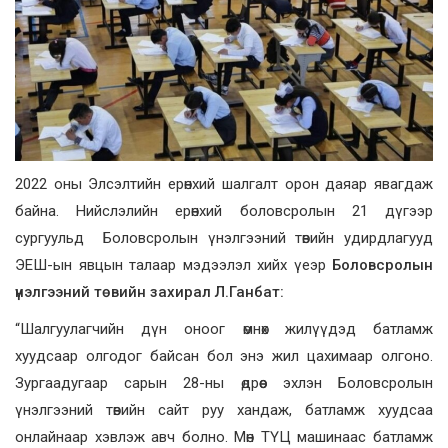
2022 оны Элсэлтийн ерөнхий шалгалт орон даяар явагдаж
байна. Нийслэлийн ерөнхий боловсролын 21 дүгээр
сургуульд Боловсролын үнэлгээний төвийн удирдлагууд
ЭЕШ-ын явцын талаар мэдээлэл хийх үеэр
Боловсролын
үнэлгээний төвийн захирал Л.Ганбат:
“Шалгуулагчийн дүн оноог өмнөх жилүүдэд батламж
хуудсаар олгодог байсан бол энэ жил цахимаар олгоно.
Зургаадугаар сарын 28-ны өдрөөс эхлэн Боловсролын
үнэлгээний төвийн сайт руу хандаж, батламж хуудсаа
онлайнаар хэвлэж авч болно. Мөн ТҮЦ машинаас батламж