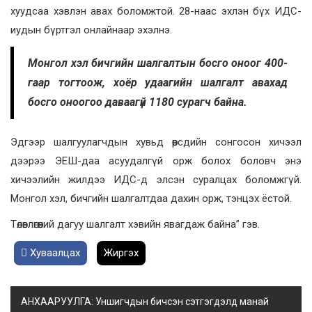
хуудсаа хэвлэн авах боломжтой. 28-наас эхлэн бүх ИДС-
иудын бүртгэл онлайнаар эхэлнэ.
Монгол хэл бичгийн шалгалтын босго оноог 400-
гаар тогтоож, хоёр удаагийн шалгалт авахад
босго оноогоо даваагүй 1180 сурагч байна.
Эдгээр шалгуулагчдын хувьд өөрсдийн сонгосон хичээл
дээрээ ЭЕШ-даа асуудалгүй орж болох боловч энэ
хичээлийн жилдээ ИДС-д элсэн суралцах боломжгүй.
Монгол хэл, бичгийн шалгалтдаа дахин орж, тэнцэх ёстой.
Төлөвлөгөөний дагуу шалгалт хэвийн явагдаж байна” гэв.
Хуваалцах
Жиргэх
АНХААРУУЛГА: Уншигчдын бичсэн сэтгэгдэлд манай