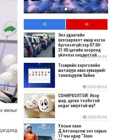
Энэ удаагийн
хязгаарлалт ямар нэгэн
бүсчлэлгүйгээр 07:00-
21:00 цагийн хооронд
үйлчлэх онцлогтой
2026-08-04
Тээврийн хэрэгслийн
шатахуун авах хуваарийг
танилцуулж байна
2026-08-04
СОНИРХОЛТОЙ: Ихэр
шар, цусан толботой
өндөг аюултай юу?
ээ ажлыг
2026-08-04
Улсын заан
эдэгдэлд
Д.Алтанцоож энэ сарын
17-ны өдөр “Заан