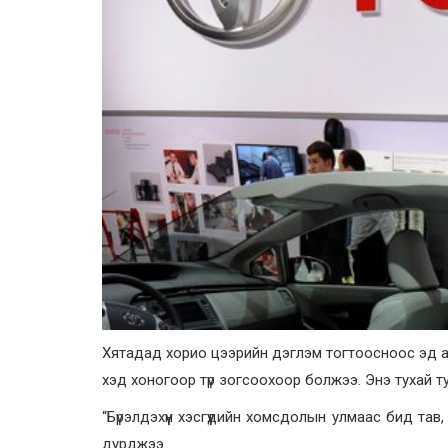
Хятадад хорио цээрийн дэглэм тогтоосноос эд а
хэд хоногоор түр зогсоохоор болжээ. Энэ тухай т
“Бүрэлдэхүүн хэсгүүдийн хомсдолын улмаас бид та
дурджээ.