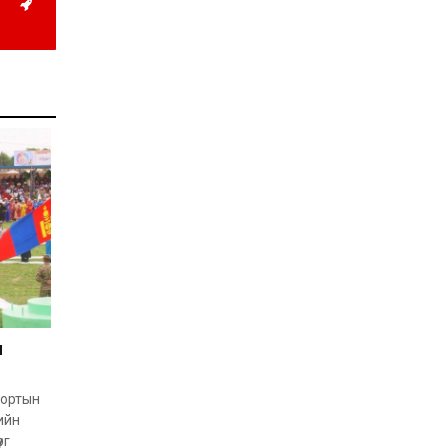
иргэддээ ноогдол ашиг
хүртээх ажлын хэсэг
байгуулжээ
2026-07-24
Сөүлийн гудамжийг
амралтын өдрүүдэд
автомашингүй бүс
болгоно
2026-07-24
Ховд аймагт
бүртгэгдсэн тарваган
тахлын сэжигтэй
тохиолдол батлагджээ
2026-07-24
НЗД-ын орлогч асан
Т.Даваадалайгийн
цагдан хорих таслан
сэргийлэх арга хэмжээг
н
нэг сараар сунгажээ
2026-07-23
Хүний эрүүл мэндэд
хамгийн их эрсдэл
портын
учруулдаг цаг агаарын
ийн
аюулт үзэгдлүүдийн нэг
рг
нь ХЭТ ХАЛУУН