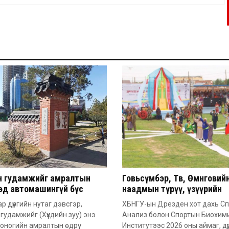
йн гудамжийг амралтын
Говьсүмбэр, Төв, Өмнөговий
дэд автомашингүй бүс
наадмын түрүү, үзүүрийн
но
бөхчүүдээс допинг илэрчээ
ар дүүргийн нутаг дэвсгэр,
ХБНГУ-ын Дрезден хот дахь С
 гудамжийг (Хүүхдийн зуу) энэ
Анализ болон Спортын Биохим
оногийн амралтын өдрүү
Институтээс 2026 оны аймаг, дүү