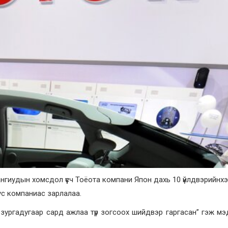
нгиудын хомсдол үүсч Тоёота компани Япон дахь 10 үйлдвэрийнх
ус компаниас зарлалаа.
в, зургадугаар сард ажлаа түр зогсоох шийдвэр гаргасан” гэж м