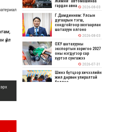
Жимни” автомашинаа
гардан авна
2026-08-03
материал
Г.Дамдинням: Улсын
дугаарын тэгш,
сондгойгоор хязгаарлан
шатахуун олгоно
угам,
2026-08-03
н үйл
ОХУ шатахууны
экспортын хоригоо 2027
оны нэгдүгээр сар
хүртэл сунгажээ
2026-07-31
Шинэ бүтцээр хичээлийн
жил дөрвөн улиралтай
боллоо
 эрх
2026-07-28
Нийслэлийн хэмжээнд
өнгөрсөн долоо хоногт
гал түймрийн 35
дуудлага бүртгэгджээ
2026-07-27
Оюу толгойн төслөөс