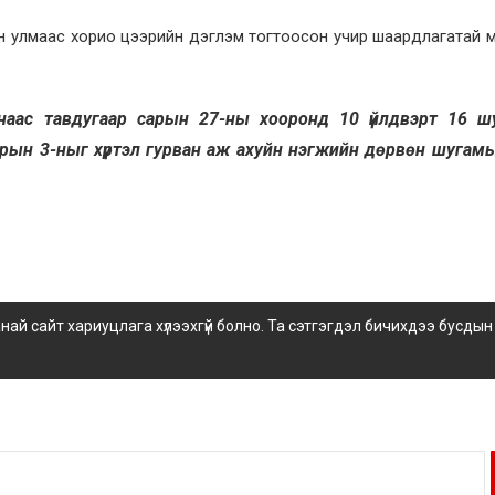
 улмаас хорио цээрийн дэглэм тогтоосон учир шаардлагатай 
наас тавдугаар сарын 27-ны хооронд 10 үйлдвэрт 16 ш
арын 3-ныг хүртэл гурван аж ахуйн нэгжийн дөрвөн шугамы
 сайт хариуцлага хүлээхгүй болно. Та сэтгэгдэл бичихдээ бусдын