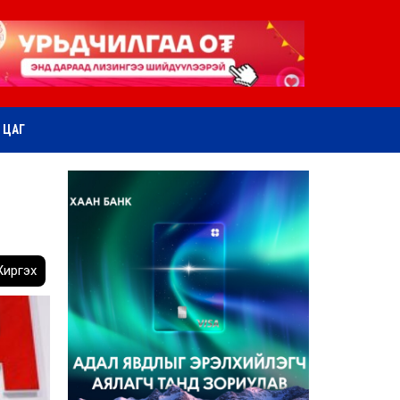
ӨТ ЦАГ
иргэх