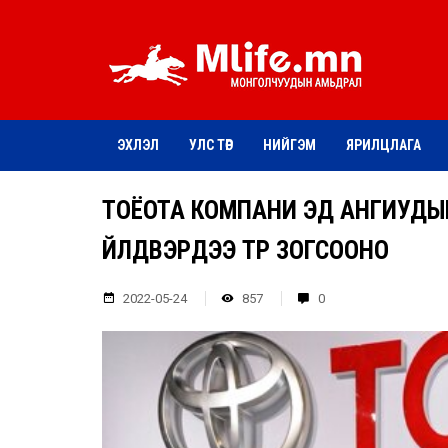
ЭХЛЭЛ
УЛС ТӨР
НИЙГЭМ
ЯРИЛЦЛАГА
ТОЁОТА КОМПАНИ ЭД АНГИУДЫ
ҮЙЛДВЭРҮҮДЭЭ ТҮР ЗОГСООНО
2022-05-24
857
0