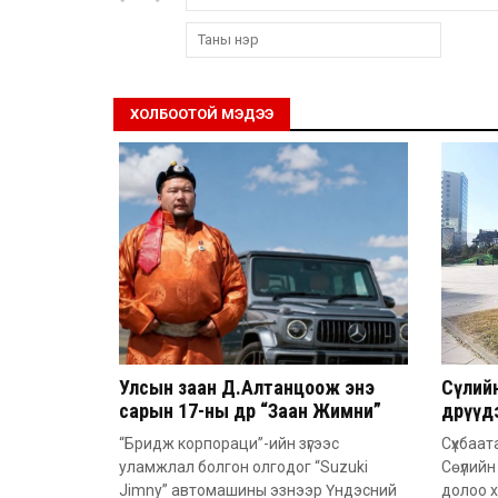
ХОЛБООТОЙ МЭДЭЭ
Улсын заан Д.Алтанцоож энэ
Сөүли
сарын 17-ны өдөр “Заан Жимни”
өдрүү
автомашинаа гардан авна
болго
“Бридж корпораци”-ийн зүгээс
Сүхбаат
уламжлал болгон олгодог “Suzuki
Сөүлийн
Jimny” автомашины эзнээр Үндэсний
долоо х