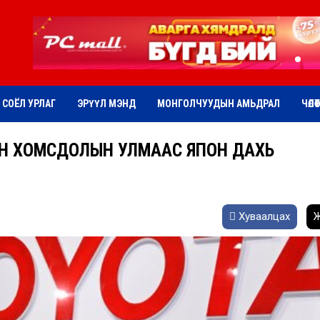
СОЁЛ УРЛАГ
ЭРҮҮЛ МЭНД
МОНГОЛЧУУДЫН АМЬДРАЛ
ЧӨЛӨ
Н ХОМСДОЛЫН УЛМААС ЯПОН ДАХЬ
Хуваалцах
Ж