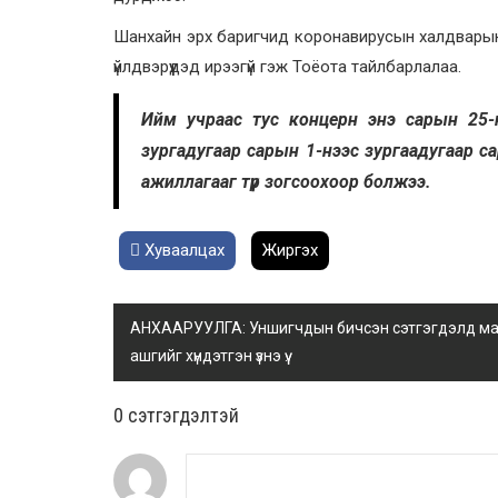
Шанхайн эрх баригчид коронавирусын халдварын
үйлдвэрүүдэд ирээгүй гэж Тоёота тайлбарлалаа.
Ийм учраас тус концерн энэ сарын 25-
зургадугаар сарын 1-нээс зургаадугаар с
ажиллагааг түр зогсоохоор болжээ.
Хуваалцах
Жиргэх
АНХААРУУЛГА: Уншигчдын бичсэн сэтгэгдэлд манай
ашгийг хүндэтгэн үзнэ үү.
0 cэтгэгдэлтэй