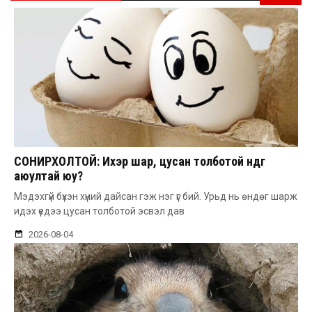
СОНИРХОЛТОЙ: Ихэр шар, цусан толботой өндөг
аюултай юу?
Мэдэхгүй бүхэн хүний дайсан гэж нэг үг бий. Урьд нь өндөг шарж
идэх үедээ цусан толботой эсвэл дав
2026-08-04