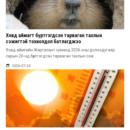
Ховд аймагт бүртгэгдсэн тарваган тахлын
сэжигтэй тохиолдол батлагджээ
Ховд аймгийн Жаргалант суманд 2026 оны долоодугаар
сарын 20-нд бүртгэгдсэн тарваган тахлын сэж
2026-07-24