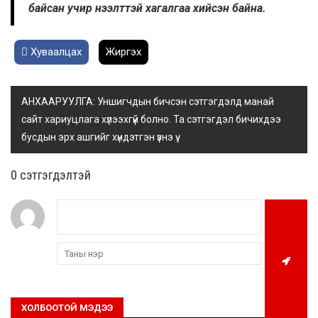
байсан учир нээлттэй хагалгаа хийсэн байна.
Хуваалцах
Жиргэх
АНХААРУУЛГА: Уншигчдын бичсэн сэтгэгдэлд манай
сайт хариуцлага хүлээхгүй болно. Та сэтгэгдэл бичихдээ
бусдын эрх ашгийг хүндэтгэн үзнэ үү.
0 cэтгэгдэлтэй
ХОЛБООТОЙ МЭДЭЭ