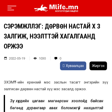
СЭРЭМЖЛҮҮЛЭГ: ДӨРВӨН НАСТАЙ ХҮҮ ЗҮҮ
ЗАЛГИЖ, НЭЭЛТТЭЙ ХАГАЛГААНД
ОРЖЭЭ
2022-05-19
1030
0
Хуваалцах
Жиргэх
ЭХЭМҮТ-ийн ерөнхий мэс заслын тасагт энгэрийн зүү
залгисан дөрвөн настай хүү мэс засалд оржээ.
Зүү хүүхдийн цагаан мөгөөрсөн хоолойд байсан
бөгөөд дурангаар авах боломжгүй нөхцөлтэй