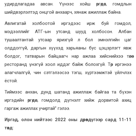
удирдлагадаа авсан. Үүнээс хойш өргөдөл, гомдлын
шийдвэрлэлтэд онцгой анхаарч, хянаж ажиллаж байна.
Авлигатай холбоотой иргэдээс ирж буй гомдол,
мэдээллийг АТГ-ын утсанд шууд холбосон. Албан
тушаалтантай утсаар ярихгүй л бол эмнэлгийн цаг
олддоггүй, даргын хүүхэд харьяаны бус цэцэрлэгт явж
болдог, татварын байцаагч нар ажлаа хийснийхээ төлөө
ресторанд үнэгүй хоол иддэг байж болохгүй. Төр иргэнээ
алагчлалгүй, чин сэтгэлээсээ тэгш, хүртээмжтэй үйлчлэх
ёстой.
Тиймээс анхан, дунд шатанд ажиллаж байгаа та бүхэн
иргэдийн өргөдөл, гомдолд дүгнэлт хийж дорвитой ахиц
гаргаж ажиллах учиртай” гэлээ.
Иргэд, олон нийтээс 2022 оны дөрөвдүгээр сард 11-11
төвд: