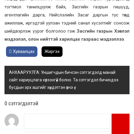
тогтмол танилцуулж байх, Засгийн газрын гишүүд,
агентлагийн дарга, Нийслэлийн Засаг даргын тус төвд
ажиллаж, иргэдтэй уулзан тэдний санал хүсэлтийг сонсож
шийдвэрлэж үүрэг болголоо гэж
Засгийн газрын Хэвлэл
мэдээлэл, олон нийттэй харилцах газраас мэдээллээ.
Хуваалцах
Жиргэх
АНХААРУУЛГА: Уншигчдын бичсэн сэтгэгдэлд манай
сайт хариуцлага хүлээхгүй болно. Та сэтгэгдэл бичихдээ
бусдын эрх ашгийг хүндэтгэн үзнэ үү.
0 cэтгэгдэлтэй