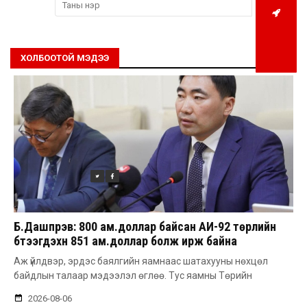
ХОЛБООТОЙ МЭДЭЭ
Б.Дашпүрэв: 800 ам.доллар байсан АИ-92 төрлийн
бүтээгдэхүүн 851 ам.доллар болж ирж байна
Аж үйлдвэр, эрдэс баялгийн яамнаас шатахууны нөхцөл
байдлын талаар мэдээлэл өглөө. Тус яамны Төрийн
2026-08-06