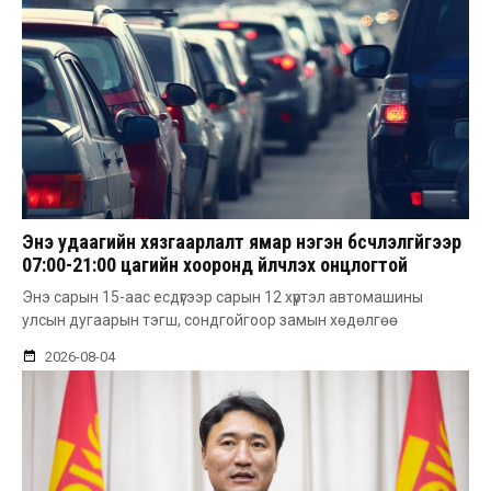
Энэ удаагийн хязгаарлалт ямар нэгэн бүсчлэлгүйгээр
07:00-21:00 цагийн хооронд үйлчлэх онцлогтой
Энэ сарын 15-аас есдүгээр сарын 12 хүртэл автомашины
улсын дугаарын тэгш, сондгойгоор замын хөдөлгөө
2026-08-04