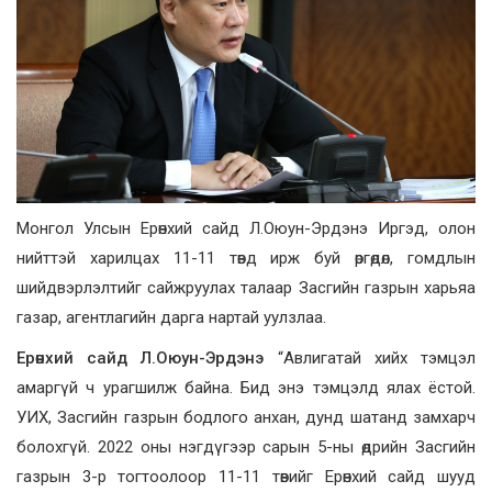
Монгол Улсын Ерөнхий сайд Л.Оюун-Эрдэнэ Иргэд, олон
нийттэй харилцах 11-11 төвд ирж буй өргөдөл, гомдлын
шийдвэрлэлтийг сайжруулах талаар Засгийн газрын харьяа
газар, агентлагийн дарга нартай уулзлаа.
Ерөнхий сайд Л.Оюун-Эрдэнэ
“Авлигатай хийх тэмцэл
амаргүй ч урагшилж байна. Бид энэ тэмцэлд ялах ёстой.
УИХ, Засгийн газрын бодлого анхан, дунд шатанд замхарч
болохгүй. 2022 оны нэгдүгээр сарын 5-ны өдрийн Засгийн
газрын 3-р тогтоолоор 11-11 төвийг Ерөнхий сайд шууд