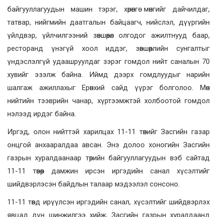
байгууллагуудын машин тэрэг, хөрөнгө мөнгийг дайчилдаг,
татвар, нийгмийн даатгалын байцаагч, нийслэл, дүүргийн
үйлдвэр, үйлчилгээний зөвшөөрөл олгодог ажилтнууд баар,
ресторанд үнэгүй хоол иддэг, зөвшөөрлийн сунгалтыг
үндэслэлгүй удаашруулдаг зэрэг гомдол нийт саналын 70
хувийг эзэлж байна. Иймд дээрх гомдлуудыг нарийн
шалгаж ажиллахыг Ерөнхий сайд үүрэг болголоо. Мөн
нийтийн тээврийн чанар, хүртээмжтэй холбоотой гомдол
нэлээд ирдэг байна.
Иргэд, олон нийттэй харилцах 11-11 төвийг Засгийн газар
онцгой анхааралдаа авсан. Энэ долоо хоногийн Засгийн
газрын хуралдаанаар төрийн байгууллагуудын вэб сайтад
11-11 төвөөр дамжин ирсэн иргэдийн санал хүсэлтийг
шийдвэрлэсэн байдлын талаар мэдээлэл сонсоно.
11-11 төвд ирүүлсэн иргэдийн санал, хүсэлтийг шийдвэрлэх
явцад дүн шинжилгээ хийж, Засгийн газрын хуралдаанд