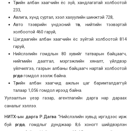
Төрийн албан хаагчийн ёс зүй, хандлагатай холбоотой
233,
Авлига, хүнд суртал, хээл хахуулийн шинжтэй 728,
Авто тээврийн үндэсний төв, нийтийн тээвэртэй
холбоотой 460 гаруй,
Цагдаагийн албан хаагчийн ёс зүйтэй холбоотой 814
гаруй,
Нийслэлийн гомдлын 80 хувийг татварын байцаагч,
нийгмийн даатгал, мэргэжлийн хяналт, үйлдвэр
үйлчилгээ, газрын албаны байцаагч нартай холбоотой
өргөдөл гомдол эзэлж байна.
Төрийн албан хаагчид ажлын цаг баримталдаггүй
талаар 1,056 гомдол ирээд байна.
Уулзалтын үеэр газар, агентлагийн дарга нар дараах
саналыг хэллээ.
НИТХ-ын дарга Р.Дагва
“Нийслэлийн хувьд иргэдээс ирж
буй өргөдөл, гомдлыг дунджаар 8,6 хоногт шийдвэрлэн