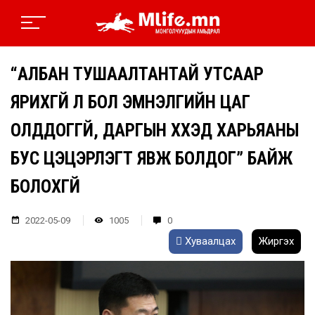
“АЛБАН ТУШААЛТАНТАЙ УТСААР
ЯРИХГҮЙ Л БОЛ ЭМНЭЛГИЙН ЦАГ
ОЛДДОГГҮЙ, ДАРГЫН ХҮҮХЭД ХАРЬЯАНЫ
БУС ЦЭЦЭРЛЭГТ ЯВЖ БОЛДОГ” БАЙЖ
БОЛОХГҮЙ
2022-05-09
1005
0
Хуваалцах
Жиргэх