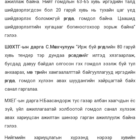
ажиллаж байна. Нийт гомдлын 63-65 хувь иргэдийн талд
шийдвэрлэгдсэн бол 20 гаруй хувь нь тухайн цаг үед
шийдвэрлэх боломжгүй өргөдөл, гомдол байна. Цаашид
шийдвэрлэлтийн хугацааг богиносгохоор зорьж байна”
гэлээ.
ШӨХТГ-ын дарга С.Мөнхчулуун
“Ирж буй өргөдлийн 80 гаруй
хувь тендер тэр дундаа өрсөлдөөнийг илтэд хязгаарлаж,
бусдад давуу байдал олгосон гэх гомдол эзэлж буй тул
анхаарах, мөн төрийн хамгаалалттай байгууллагууд иргэдийн
өргөдөл, гомдол хүлээн авах шуудангийн хайрцагтай байх
санал гаргалаа.
МХЕГ-ын дарга Н.Баасандорж тус газар албан хаагчдын ёс
зүй, үйл ажиллагаатай холбоотой гомдол санал хүлээж
авах хариуцсан ажилтан шинээр гарган ажиллуулж байна
гэлээ.
Нийгмийн хариуцлагын хүрээнд нэрээр хувийн