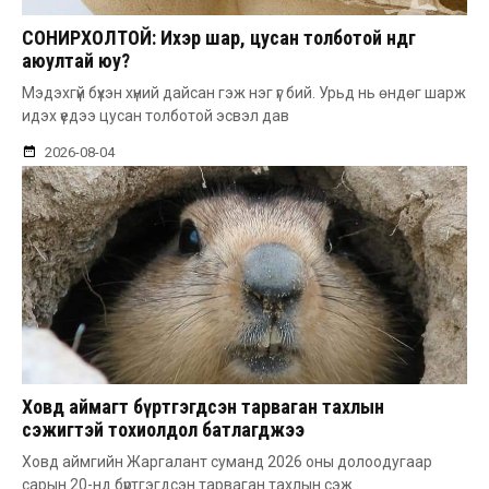
СОНИРХОЛТОЙ: Ихэр шар, цусан толботой өндөг
аюултай юу?
Мэдэхгүй бүхэн хүний дайсан гэж нэг үг бий. Урьд нь өндөг шарж
идэх үедээ цусан толботой эсвэл дав
2026-08-04
Ховд аймагт бүртгэгдсэн тарваган тахлын
сэжигтэй тохиолдол батлагджээ
Ховд аймгийн Жаргалант суманд 2026 оны долоодугаар
сарын 20-нд бүртгэгдсэн тарваган тахлын сэж