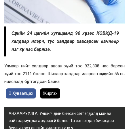
Сүүлийн 24 цагийн хугацаанд 90 хүнээс КОВИД-19
халдвар илэрч, тус халдвар хавсарсан өвчнөөр
нэг хүн нас баржээ.
Улмаар нийт халдвар авсан хүний тоо 922,308 нас барсан
хүний тоо 2111 болов. Шинээр халдвар илэрсэн хүмүүсийн 56 нь
нийслэлд бүртгэгдсэн байна.
Хуваалцах
Жиргэх
АНХААРУУЛГА: Уншигчдын бичсэн сэтгэгдэлд манай
сайт хариуцлага хүлээхгүй болно. Та сэтгэгдэл бичихдээ
бусдын эрх ашгийг хүндэтгэн үзнэ үү.