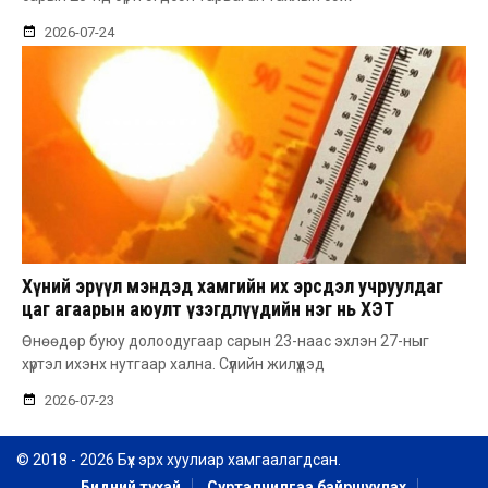
2026-07-24
Хүний эрүүл мэндэд хамгийн их эрсдэл учруулдаг
цаг агаарын аюулт үзэгдлүүдийн нэг нь ХЭТ
ХАЛУУН
Өнөөдөр буюу долоодугаар сарын 23-наас эхлэн 27-ныг
хүртэл ихэнх нутгаар хална. Сүүлийн жилүүдэд
2026-07-23
© 2018 - 2026 Бүх эрх хуулиар хамгаалагдсан.
Бидний тухай
Сурталчилгаа байршуулах