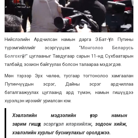
Нийслэлийн Ардчилсан намын дарга Э.Бат-Үүл Путины
түрэмгийллийг эсэргүүцэж
“Монголоо Беларусь
Болгохгүй!”
цуглааныг Тавдугаар сарын 11-нд Сүхбаатарын
талбайд зохион байгуулах болсон талаараа мэдэгдэв.
Мөн тэрээр Эрх чөлөө, тусгаар тогтонолоо хамгаалан
Путинчүүдын эсрэг, Дайны эсрэг ардчиллаа
баталгаажуулах цуглаанд ард түмэн, намын гишүүдээ
хүрэлцэн ирэхийг уриалсан юм.
Хэвлэлийн мэдээлийн үеэр намын
зарим гишүүд
эсэргүүцэл илэрхийлж
, зодоон хийж,
хэвлэлийн хурлыг бусниулахыг оролджээ.