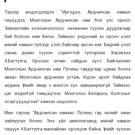
Тэрээр мэдэгдэлдээ “Иргэдээ, Ардчилсан намын
гишүүдээ, Монголын Ардчилсан нам бол улс орноо
Зөвлөлтийн колоничлолоос чөлөөлөн түүхэн дуудлагаар
бий болсон нам билээ. Тиймээс үндэсний эх оронч үзэл
манай намын тулгуур үзэл байсаар ирсэн юм. Бидний үзэл
санаа дахин түүхэн сорилттой тулгарлаа. Хэрэвзээ
Х.Баттулга, Оросын элчин сайдын хүсч байгаачлан
Монголын Ардчилсан нам Путины тавдугаар цуваа болох
аваас Монголын ардчилал устаж, бүрэн эрхэт байдлаа
алдана. Үүнийг ямар ч монгол хүн зөвшөөрөхгүй. Тиймээс
цаг алдалгүй тэмцэцгээе. Монголоо Беларусь болгохыг
эсэргүүцэцгээе” хэмээн онцоллоо.
Мөн тэрээр “Ардчилсан намаас Путины гар хөлийг хөөн
зайлуулах болно. Энэ үйл ажиллагаанд манай намын
гишүүн Х.Баттулга манлайлан оролцож байна. Үүнийг хүлээн