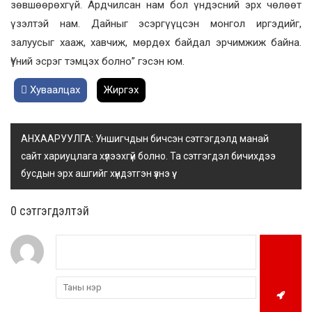
зөвшөөрөхгүй. Ардчилсан нам бол үндэсний эрх чөлөөт
үзэлтэй нам. Дайныг эсэргүүцсэн монгол иргэдийг,
залуусыг хааж, хавчиж, мөрдөх байдал эрчимжиж байна.
Үүний эсрэг тэмцэх болно” гэсэн юм.
Хуваалцах
Жиргэх
АНХААРУУЛГА: Уншигчдын бичсэн сэтгэгдэлд манай
сайт хариуцлага хүлээхгүй болно. Та сэтгэгдэл бичихдээ
бусдын эрх ашгийг хүндэтгэн үзнэ үү.
0 cэтгэгдэлтэй