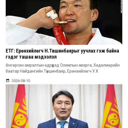
ЕТГ: Ерөнхийлөгч Н.Түвшинбаярыг уучлах гэж байна
гэдэг ташаа мэдээлэл
Өнгөрсөн амралтын өдрүүдэд Олимпын аварга, Хөдөлмөрийн
баатар Найдангийн Түвшинбаяр, Ерөнхийлөгч У.Х
2026-08-10