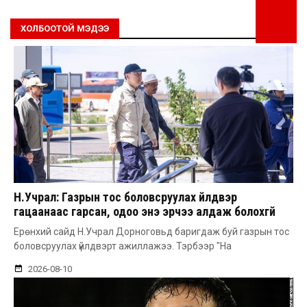
ХОЛБООТОЙ МЭДЭЭ
Н.Учрал: Газрын тос боловсруулах үйлдвэр
гацаанаас гарсан, одоо энэ эрчээ алдаж болохгүй
Ерөнхий сайд Н.Учрал Дорноговьд баригдаж буй газрын тос
боловсруулах үйлдвэрт ажиллажээ. Тэрбээр "На
2026-08-10