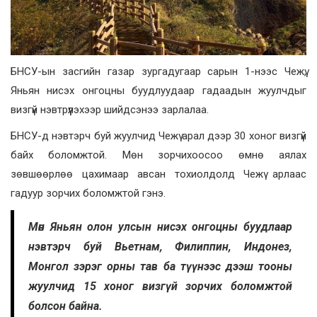
БНСУ-ын засгийн газар зургадугаар сарын 1-нээс Чежү,
Яньян нисэх онгоцны буудлуудаар гадаадын жуулчдыг
визгүй нэвтрүүлэхээр шийдсэнээ зарлалаа.
БНСУ-д нэвтэрч буй жуулчид Чежү арал дээр 30 хоног визгүй
байх боломжтой. Мөн зорчихоосоо өмнө аялах
зөвшөөрлөө цахимаар авсан тохиолдолд Чежү арлаас
гадуур зорчих боломжтой гэнэ.
Мөн Яньян олон улсын нисэх онгоцны буудлаар
нэвтэрч буй Вьетнам, Филиппин, Индонез,
Монгол зэрэг орны тав ба түүнээс дээш тооны
жуулчид 15 хоног визгүй зорчих боломжтой
болсон байна.