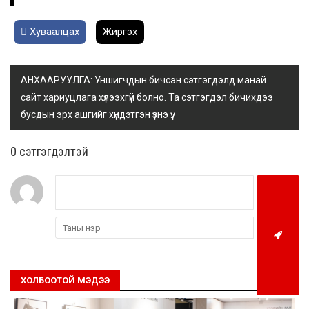
Хуваалцах
Жиргэх
АНХААРУУЛГА: Уншигчдын бичсэн сэтгэгдэлд манай
сайт хариуцлага хүлээхгүй болно. Та сэтгэгдэл бичихдээ
бусдын эрх ашгийг хүндэтгэн үзнэ үү.
0 cэтгэгдэлтэй
ХОЛБООТОЙ МЭДЭЭ