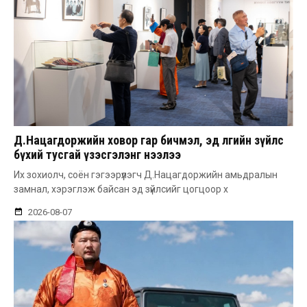
Д.Нацагдоржийн ховор гар бичмэл, эд өлгийн зүйлс
бүхий тусгай үзэсгэлэнг нээлээ
Их зохиолч, соён гэгээрүүлэгч Д.Нацагдоржийн амьдралын
замнал, хэрэглэж байсан эд зүйлсийг цогцоор х
2026-08-07