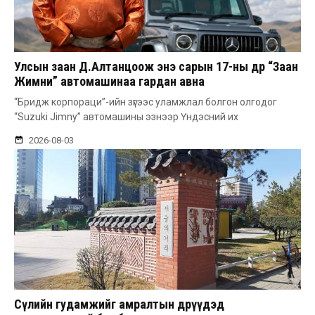
Улсын заан Д.Алтанцоож энэ сарын 17-ны өдөр “Заан
Жимни” автомашинаа гардан авна
“Бридж корпораци”-ийн зүгээс уламжлал болгон олгодог
“Suzuki Jimny” автомашины эзнээр Үндэсний их
2026-08-03
Сөүлийн гудамжийг амралтын өдрүүдэд