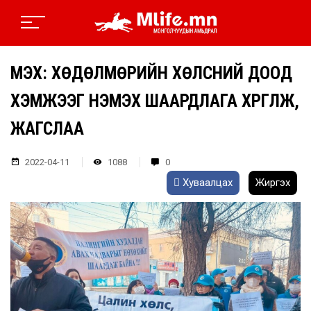
МҮЭХ: ХӨДӨЛМӨРИЙН ХӨЛСНИЙ ДООД
ХЭМЖЭЭГ НЭМЭХ ШААРДЛАГА ХҮРГҮҮЛЖ,
ЖАГСЛАА
2022-04-11
1088
0
Хуваалцах
Жиргэх