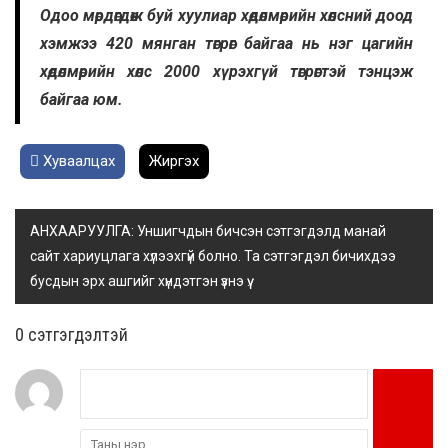
Одоо мөрдөгдөж буй хуулиар хөдөлмөрийн хөлсний доод
хэмжээ 420 мянган төгрөг байгаа нь нэг цагийн
хөдөлмөрийн хөлс 2000 хүрэхгүй төгрөгтэй тэнцэж
байгаа юм.
Хуваалцах
Жиргэх
АНХААРУУЛГА: Уншигчдын бичсэн сэтгэгдэлд манай
сайт хариуцлага хүлээхгүй болно. Та сэтгэгдэл бичихдээ
бусдын эрх ашгийг хүндэтгэн үзнэ үү.
0 cэтгэгдэлтэй