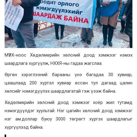
МҮЭХ-ноос Хөдөлмөрийн хөлсний доод хэмжээг нэмэх
шаардлага хүргүүлж, НХХЯ-ны гадаа жагслаа.
Өргөн хэрэглээний барааны үнэ багадаа 30 хувиар,
цаашлаад 200 хүртэл хувиар өссөн тул дагаад цалин
хөлсийг нэмэгдүүлэх шаардлагатай гэж үзэж байна.
Хөдөлмөрийн хөлсний доод хэмжээг хоёр жил тутамд
нэмэгдүүлдэг хуультай. Нэг цагийн хөлсний доод хэмжээг
нэг ам.доллар буюу 3000 төгрөгт хүргэх шаардлагыг
хүргүүлээд байна.