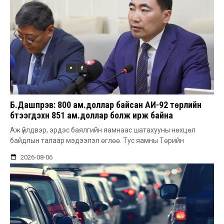
Б.Дашпүрэв: 800 ам.доллар байсан АИ-92 төрлийн
бүтээгдэхүүн 851 ам.доллар болж ирж байна
Аж үйлдвэр, эрдэс баялгийн яамнаас шатахууны нөхцөл
байдлын талаар мэдээлэл өглөө. Тус яамны Төрийн
2026-08-06