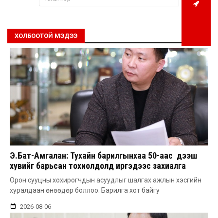
ХОЛБООТОЙ МЭДЭЭ
Э.Бат-Амгалан: Тухайн барилгынхаа 50-аас дээш
хувийг барьсан тохиолдолд иргэдээс захиалга
авдаг болгоно
Орон сууцны хохирогчдын асуудлыг шалгах ажлын хэсгийн
хуралдаан өнөөдөр боллоо. Барилга хот байгу
2026-08-06