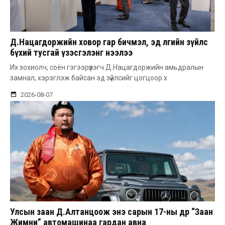
Д.Нацагдоржийн ховор гар бичмэл, эд өлгийн зүйлс
бүхий тусгай үзэсгэлэнг нээлээ
Их зохиолч, соён гэгээрүүлэгч Д.Нацагдоржийн амьдралын
замнал, хэрэглэж байсан эд зүйлсийг цогцоор х
2026-08-07
Улсын заан Д.Алтанцоож энэ сарын 17-ны өдөр “Заан
Жимни” автомашинаа гардан авна