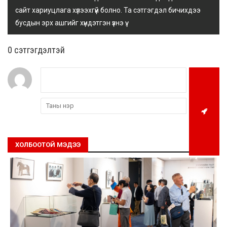
сайт хариуцлага хүлээхгүй болно. Та сэтгэгдэл бичихдээ
бусдын эрх ашгийг хүндэтгэн үзнэ үү.
0 cэтгэгдэлтэй
ХОЛБООТОЙ МЭДЭЭ