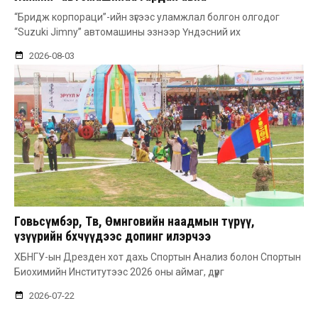
“Бридж корпораци”-ийн зүгээс уламжлал болгон олгодог
“Suzuki Jimny” автомашины эзнээр Үндэсний их
2026-08-03
Говьсүмбэр, Төв, Өмнөговийн наадмын түрүү,
үзүүрийн бөхчүүдээс допинг илэрчээ
ХБНГУ-ын Дрезден хот дахь Спортын Анализ болон Спортын
Биохимийн Институтээс 2026 оны аймаг, дүүрг
2026-07-22