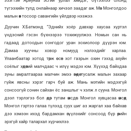
эзэгтэй Ариунаа эсгий урлал хийдэг, бүтээлээ олонд
түгээхийн тулд онлайнаар хичээл заадаг аж. Мөн Монголдоо
малын өөх тосоор савангийн үйлдвэр нээжээ.
Дуучин Х.Батмэнд “Эднийх хоёр давхар хаусаа хүртэл
үндэсний гэсэн бүхнээрээ тохижуулжээ. Номын сан нь
гадаад дотоодын сонгодог уран зохиолоор дүүрэн юм.
Дамаа хуучны ховор номууд нэлээдийг харлаа.
Улаанбаатар хотод төрж өссөн хот газрын охин гэхэд ахуйн
соёлыг хөдөөний малчдаас ч илүү мэдэх юм. Хүүхэд байхдаа
зуны амралтаараа малчин эмээ өвөөдөө тусалж малын захаар
гүйж явсны хэрэг гарч буй аж. Мань мэтийн мэдэхгүй
сонсоогүй сонин сайхан ёс заншлыг ч хэлж л сууна. Монгол
дээл тэрлэгээ бол өдөр тутам өмсдөг. Монгол хувцасаа өмсөөд
Монгол гэртээ галаа түлээд суух шиг аз жаргал хаа байхав
дээ хэмээн ихэд бардамхан өгүүлэхийг сонсоод бүр өөрийн
эрхгүй хайр талархал хүрчихлээ.