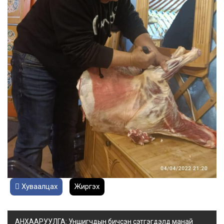
Хуваалцах
Жиргэх
АНХААРУУЛГА: Уншигчдын бичсэн сэтгэгдэлд манай