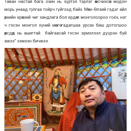
Таван настай бага охин нь хүртэл тэрлэг өмсчихсөн модон
морь унаад тулгаа тойрч гүйгээд байх. Мөнх-Өлзий гэдэг айл
өрхийн ерөнхий чиг хандлага бол ердөө л монголоороо гоёх, нэг
ч гэсэн монгол хүний мөнгө гадагшаа урсах биш дотогшоо
өөрсдөд нь ашигтай байгаасай гэсэн эрмэлзэл дүүрэн буй
ажээ” хэмээн бичжээ.