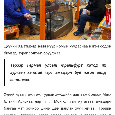
Дуучин Х.Батмэнд өөрийн нүүр номын хуудаснаа нэгэн содон
бичвэр, зураг сэлтийг оруулжээ.
Тэрээр Герман улсын Франкфурт хотод их
зургаан ханатай гэрт амьдарч буй нэгэн айлд
зочилжээ.
Хүний нутагт аж төрж, гурван хүүхдийн аав ээж болсон Мөнх-
Өлзий, Ариунаа нар яг л Монгол тал нутагтаа амьдарч
байгаа мэт зочноо шинэ шөлөөр дайлан хууч хөөрчээ. Гэрийн