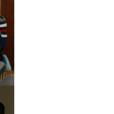
учруулдаг цаг агаарын
аюулт үзэгдлүүдийн нэг
нь ХЭТ ХАЛУУН
2026-07-23
Дүүжин замын тээвэр
энэ оны 12 дугаар сард
ашиглалтад бүрэн орно
2026-07-23
Говьсүмбэр, Төв,
Өмнөговийн наадмын
түрүү, үзүүрийн
бөхчүүдээс допинг
илэрчээ
2026-07-22
Ховд аймагт тарваган
тахал өвчний сэжигтэй
тохиолдол бүртгэгджээ
2026-07-22
Ерөнхийлөгчийн
санаачилгаар Олон улс
судлалын хүрээлэн
байгуулна
2026-07-22