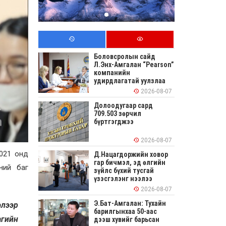
Боловсролын сайд
Л.Энх-Амгалан “Pearson”
компанийн
удирдлагатай уулзлаа
2026-08-07
Долоодугаар сард
709.503 зөрчил
бүртгэгджээ
2026-08-07
2021 онд
Д.Нацагдоржийн ховор
гар бичмэл, эд өлгийн
ний баг
зүйлс бүхий тусгай
үзэсгэлэнг нээлээ
2026-08-07
Э.Бат-Амгалан: Тухайн
элээр
барилгынхаа 50-аас
агийн
дээш хувийг барьсан