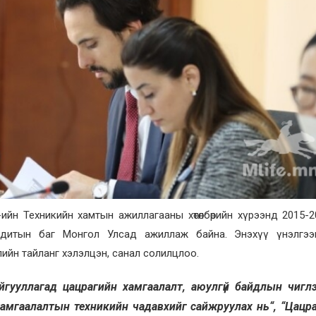
ийн Техникийн хамтын ажиллагааны хөтөлбөрийн хүрээнд 2015-
Аудитын баг Монгол Улсад ажиллаж байна. Энэхүү үнэлгээ
лийн тайланг хэлэлцэн, санал солилцлоо.
ууллагад цацрагийн хамгаалалт, аюулгүй байдлын чигл
хамгаалалтын техникийн чадавхийг сайжруулах нь“, “Цацр