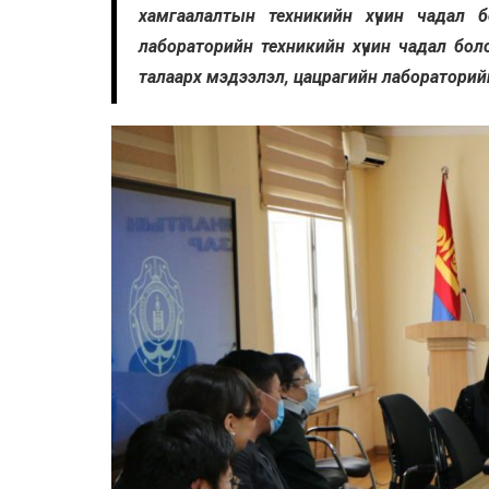
хамгаалалтын техникийн хүчин чадал 
лабораторийн техникийн хүчин чадал боло
талаарх мэдээлэл, цацрагийн лабораторийн