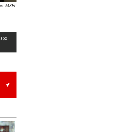
магнитудын хүчтэй
лж: МХЕГ
газар хөдлөлт болжээ
2026-07-21
Тажикистан Улсын
Ерөнхийлөгч энэ сарын
20-22-ны өдрүүдэд
Монгол Улсад төрийн
 эрх
айлчлал хийнэ
2026-07-20
Улсын арслан
Р.Пүрэвдагва энэ
жилийн Үндэсний их
баяр наадамд барилдах
боломжгүй боллоо
2026-07-08
Үндэсний их баяр
наадмын өсвөрийн
сурын харвааны
шилдгүүд тодорлоо
2026-07-08