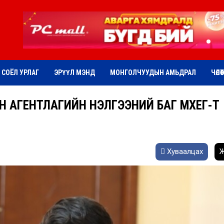
СОЁЛ УРЛАГ
ЭРҮҮЛ МЭНД
МОНГОЛЧУУДЫН АМЬДРАЛ
ЧӨЛӨ
 АГЕНТЛАГИЙН ҮНЭЛГЭЭНИЙ БАГ МХЕГ-Т
Хуваалцах
Ж