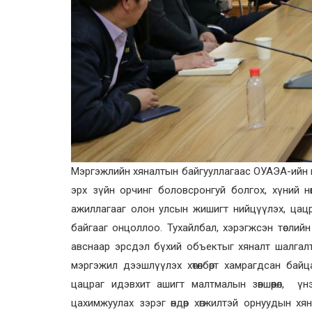
Мэргэжлийн хяналтын байгууллагаас ОУАЭА-ийн цац
эрх зүйн орчинг боловсронгуй болгох, хүний н
ажиллагааг олон улсын жишигт нийцүүлэх, цац
байгааг онцоллоо. Тухайлбал, хэрэгжсэн төслийн х
авснаар эрсдэл бүхий объектыг хяналт шалгалта
мэргэжил дээшлүүлэх хөтөлбөрт хамрагдсан бай
цацраг идэвхит ашигт малтмалын зөвшөөрөл, үнэ
цахимжуулах зэрэг өндөр хөгжилтэй орнуудын 