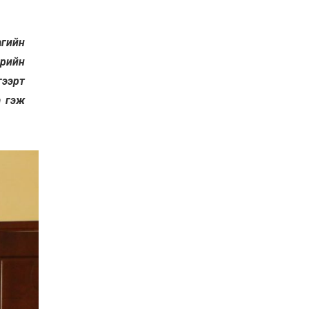
2026-07-27
Оюу толгойн төслөөс
иргэддээ ноогдол ашиг
агийн
хүртээх ажлын хэсэг
байгуулжээ
орийн
2026-07-24
гээрт
Сөүлийн гудамжийг
амралтын өдрүүдэд
а гэж
автомашингүй бүс
болгоно
2026-07-24
Ховд аймагт
бүртгэгдсэн тарваган
тахлын сэжигтэй
тохиолдол батлагджээ
2026-07-24
НЗД-ын орлогч асан
Т.Даваадалайгийн
цагдан хорих таслан
сэргийлэх арга хэмжээг
нэг сараар сунгажээ
2026-07-23
Хүний эрүүл мэндэд
хамгийн их эрсдэл