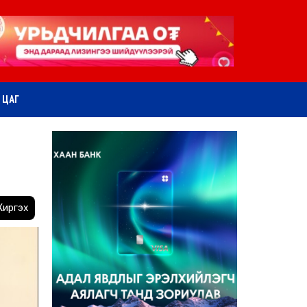
ӨТ ЦАГ
иргэх