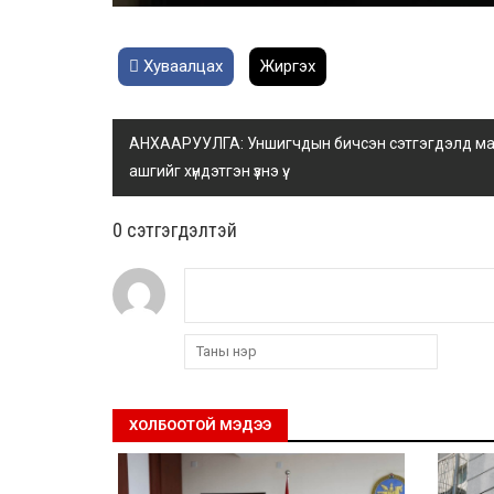
Хуваалцах
Жиргэх
АНХААРУУЛГА: Уншигчдын бичсэн сэтгэгдэлд манай
ашгийг хүндэтгэн үзнэ үү.
0 cэтгэгдэлтэй
ХОЛБООТОЙ МЭДЭЭ