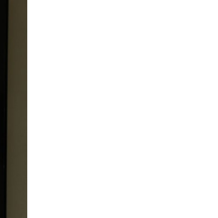
Орон нутгийн зам
ашигласны төлбөрийг
ирэх сарын 1-ээс эхлэн
5000 төгрөг болгож
нэмэгдүүлнэ
2026-07-22
НӨАТ-ын сугалааны
тохирлоос 5-30 сая
төгрөгийн нэг азтан
тодорчээ
2026-07-22
Н.Номтойбаяр: Энэ
жилийн баяр наадмыг
зохион байгуулахад 9.3
тэрбумыг зарцуулсан, 2
тэрбум төгрөгийн
орлого олсон
2026-07-21
Гурванбулаг, Баянбулаг
сумдын нутагт тарвага
олноор хорогдож,
тарваган тахлын
байгалийн голомт
идэвхэжжээ
2026-07-21
Увс аймагт 3.6,
Өвөрхангай аймагт 3.8