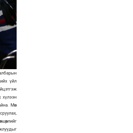
Д.Алтанцоож энэ сарын
17-ны өдөр “Заан
Жимни” автомашинаа
гардан авна
2026-08-03
Г.Дамдинням: Улсын
дугаарын тэгш,
сондгойгоор хязгаарлан
шатахуун олгоно
2026-08-03
ОХУ шатахууны
экспортын хоригоо 2027
оны нэгдүгээр сар
хүртэл сунгажээ
салбарын
2026-07-31
хийх үйл
Шинэ бүтцээр хичээлийн
үйцэтгэж
жил дөрвөн улиралтай
боллоо
ж хүлээн
йна. Мөн
2026-07-28
сруулах,
Нийслэлийн хэмжээнд
өнгөрсөн долоо хоногт
шөөрлийг
гал түймрийн 35
дуудлага бүртгэгджээ
ажлуудыг