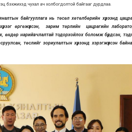
эц бэхжихэд чухал ач холбогдолтой байгааг дурдлаа.
яналтын байгууллага нь төсөл хөтөлбөрийн хүрээнд цацр
 хүрээг өргөжүүлсэн, зарим төрлийн цацрагийн лаборат
эх, өндөр нарийвчлалтай тодорхойлох боломж бүрдсэн, тэд
руулсан, төслийг зориулалтын хүрээнд хэрэгжүүлсэн байн