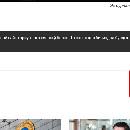
Эх сурва
 сайт хариуцлага хүлээхгүй болно. Та сэтгэгдэл бичихдээ бусдын