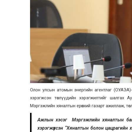
Олон улсын атомын энергийн агентлаг (ОУАЭА)-
хэрэгжсэн төслүүдийн хэрэгжилтийг шалгах 
Мэргэжлийн хяналтын ерөнхий газарт ажиллаж, төс
Ажлын хэсэг Мэргэжлийн хяналтын байг
хэрэгжүүлсэн “Хяналтын болон цацрагийн 