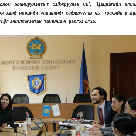
болон зохицуулалтыг сайжруулах нь”, “Цацрагийн хян
н хүний нөөцийн чадавхийг сайжруулах нь” төслийн үр дү
 үйл ажиллагаатай танилцаж үнэлгээ өгөв.