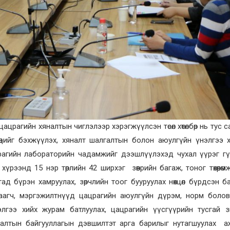
рагийн хяналтын чиглэлээр хэрэгжүүлсэн төсөл хөтөлбөр нь тус 
өөцийг бэхжүүлэх, хяналт шалгалтын болон аюулгүйн үнэлгээ 
рагийн лабораторийн чадамжийг дээшлүүлэхэд чухал үүрэг г
үрээнд 15 нэр төрлийн 42 ширхэг зөөврийн багаж, тоног төхөөрөм
д бүрэн хамруулах, зөрчлийн тоог бууруулах нөхцөл бүрдсэн ба
цаагч, мэргэжилтнүүд цацрагийн аюулгүйн дүрэм, норм болов
лгээ хийх журам батлуулах, цацрагийн үүсгүүрийн тусгай зөв
хяналтын байгууллагын дэвшилтэт арга барилыг нутагшуулах 