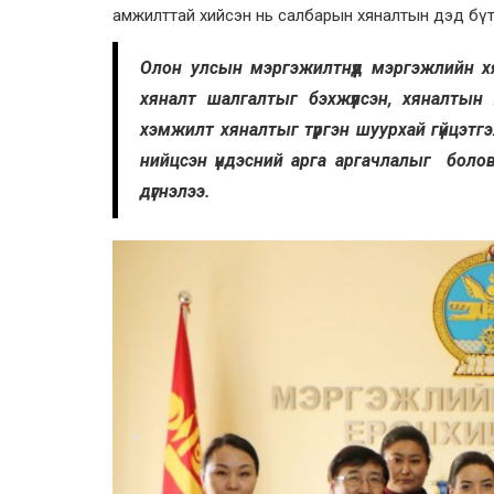
амжилттай хийсэн нь салбарын хяналтын дэд бүт
Олон улсын мэргэжилтнүүд мэргэжлийн х
хяналт шалгалтыг бэхжүүлсэн, хяналтын
хэмжилт хяналтыг түргэн шуурхай гүйцэтг
нийцсэн үндэсний арга аргачлалыг боловс
дүгнэлээ.