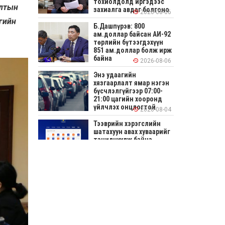
тохиолдолд иргэдээс
алтын
захиалга авдаг болгоно
2026-08-06
нгийн
Б.Дашпүрэв: 800
ам.доллар байсан АИ-92
төрлийн бүтээгдэхүүн
851 ам.доллар болж ирж
байна
2026-08-06
Энэ удаагийн
хязгаарлалт ямар нэгэн
бүсчлэлгүйгээр 07:00-
21:00 цагийн хооронд
үйлчлэх онцлогтой
2026-08-04
Тээврийн хэрэгслийн
шатахуун авах хуваарийг
танилцуулж байна
2026-08-04
СОНИРХОЛТОЙ: Ихэр
шар, цусан толботой
өндөг аюултай юу?
2026-08-04
Улсын заан