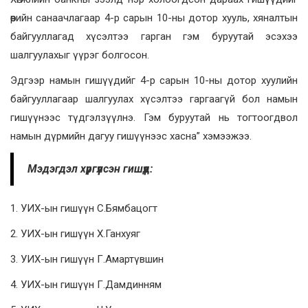
өөрийн санаачлагаар 4-р сарын 10-ны дотор хууль, хяналтын
байгууллагад хүсэлтээ гарган гэм буруутай эсэхээ
шалгуулахыг үүрэг болгосон.
Эдгээр намын гишүүдийг 4-р сарын 10-ны дотор хуулийн
байгууллагаар шалгуулах хүсэлтээ гаргаагүй бол намын
гишүүнээс түдгэлзүүлнэ. Гэм буруутай нь тогтоогдвол
намын дүрмийн дагуу гишүүнээс хасна” хэмээжээ.
Мэдэгдэл хүргүүлсэн гишүүд:
1. УИХ-ын гишүүн С.Бямбацогт
2. УИХ-ын гишүүн Х.Ганхуяг
3. УИХ-ын гишүүн Г.Амартүвшин
4. УИХ-ын гишүүн Г.Дамдинням