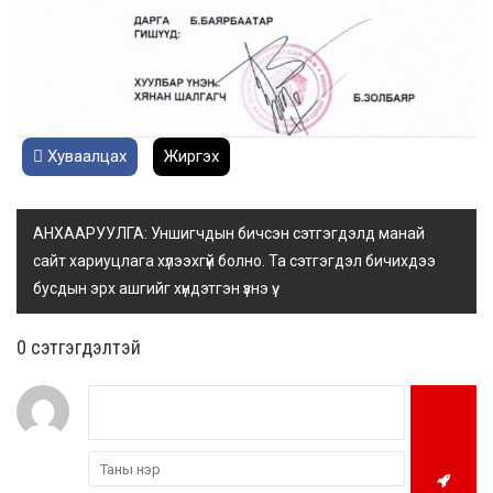
Хуваалцах
Жиргэх
АНХААРУУЛГА: Уншигчдын бичсэн сэтгэгдэлд манай
сайт хариуцлага хүлээхгүй болно. Та сэтгэгдэл бичихдээ
бусдын эрх ашгийг хүндэтгэн үзнэ үү.
0 cэтгэгдэлтэй