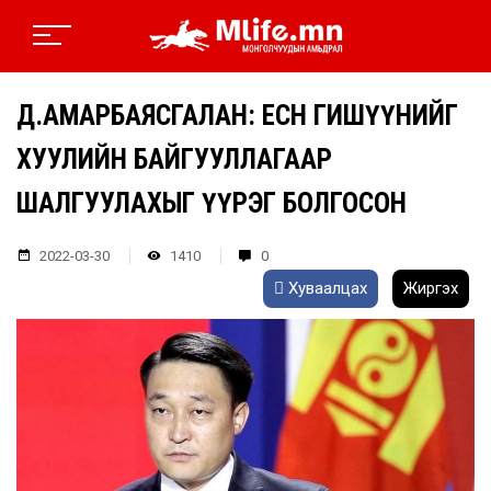
Д.АМАРБАЯСГАЛАН: ЕСӨН ГИШҮҮНИЙГ
ХУУЛИЙН БАЙГУУЛЛАГААР
ШАЛГУУЛАХЫГ ҮҮРЭГ БОЛГОСОН
2022-03-30
1410
0
Хуваалцах
Жиргэх