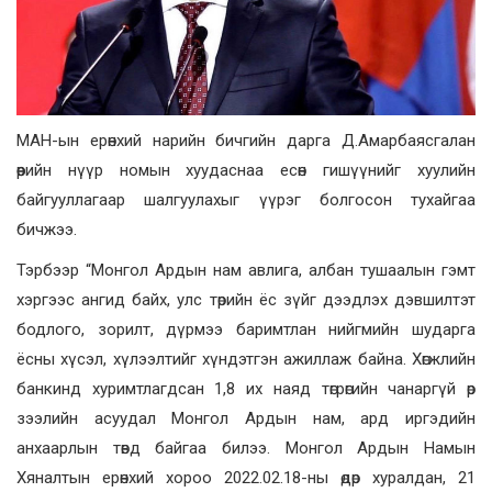
МАН-ын ерөнхий нарийн бичгийн дарга Д.Амарбаясгалан
өөрийн нүүр номын хуудаснаа есөн гишүүнийг хуулийн
байгууллагаар шалгуулахыг үүрэг болгосон тухайгаа
бичжээ.
Тэрбээр “Монгол Ардын нам авлига, албан тушаалын гэмт
хэргээс ангид байх, улс төрийн ёс зүйг дээдлэх дэвшилтэт
бодлого, зорилт, дүрмээ баримтлан нийгмийн шударга
ёсны хүсэл, хүлээлтийг хүндэтгэн ажиллаж байна. Хөгжлийн
банкинд хуримтлагдсан 1,8 их наяд төгрөгийн чанаргүй өр
зээлийн асуудал Монгол Ардын нам, ард иргэдийн
анхаарлын төвд байгаа билээ. Монгол Ардын Намын
Хяналтын ерөнхий хороо 2022.02.18-ны өдөр хуралдан, 21