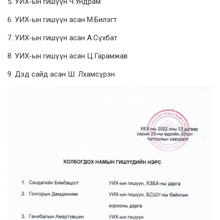
5. УИХ-ын гишүүн Ч.Ундрам
6. УИХ-ын гишүүн асан М.Билэгт
7. УИХ-ын гишүүн асан А.Сүхбат
8. УИХ-ын гишүүн асан Ц.Гарамжав
9. Дэд сайд асан Ш. Лхамсүрэн