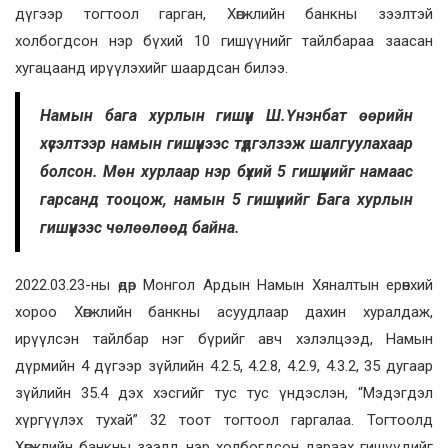
дүгээр тогтоол гарган, Хөгжлийн банкны зээлтэй
холбогдсон нэр бүхий 10 гишүүнийг тайлбараа заасан
хугацаанд ирүүлэхийг шаардсан билээ.
Намын бага хурлын гишүүн Ш.Үнэнбат өөрийн
хүсэлтээр намын гишүүнээс түдгэлзэж шалгуулахаар
болсон. Мөн хурлаар нэр бүхий 5 гишүүнийг намаас
гарсанд тооцож, намын 5 гишүүнийг Бага хурлын
гишүүнээс чөлөөлөөд байна.
2022.03.23-ны өдөр Монгол Ардын Намын Хяналтын ерөнхий
хороо Хөгжлийн банкны асуудлаар дахин хуралдаж,
ирүүлсэн тайлбар нэг бүрийг авч хэлэлцээд, Намын
дүрмийн 4 дүгээр зүйлийн 4.2.5, 4.2.8, 4.2.9, 4.3.2, 35 дугаар
зүйлийн 35.4 дэх хэсгийг тус тус үндэслэн, “Мэдэгдэл
хүргүүлэх тухай” 32 тоот тогтоол гаргалаа. Тогтоолд
Хөгжлийн банкны зээлд нэр холбогдсон дараах гишүүдийг