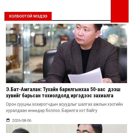
ХОЛБООТОЙ МЭДЭЭ
Э.Бат-Амгалан: Тухайн барилгынхаа 50-аас дээш
хувийг барьсан тохиолдолд иргэдээс захиалга
авдаг болгоно
Орон сууцны хохирогчдын асуудлыг шалгах ажлын хэсгийн
хуралдаан өнөөдөр боллоо. Барилга хот байгу
2026-08-06