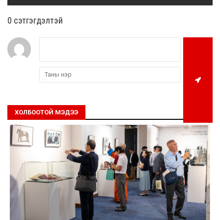
0 cэтгэгдэлтэй
ХОЛБООТОЙ МЭДЭЭ