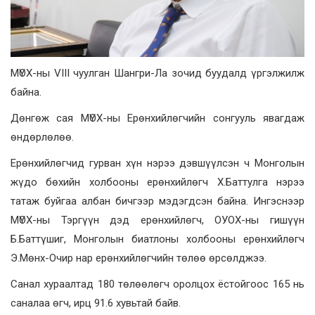
МҮОХ-ны VIII чуулган Шангри-Ла зочид буудалд үргэлжилж
байна.
Дөнгөж сая МҮОХ-ны Ерөнхийлөгчийн сонгууль явагдаж
өндөрлөлөө.
Ерөнхийлөгчид гурван хүн нэрээ дэвшүүлсэн ч Монголын
жүдо бөхийн холбооны ерөнхийлөгч Х.Баттулга нэрээ
татаж буйгаа албан бичгээр мэдэгдсэн байна. Ингэснээр
МҮОХ-ны Тэргүүн дэд ерөнхийлөгч, ОУОХ-ны гишүүн
Б.Баттүшиг, Монголын биатлоны холбооны ерөнхийлөгч
Э.Мөнх-Очир нар ерөнхийлөгчийн төлөө өрсөлджээ.
Санал хураалтад 180 төлөөлөгч оролцох ёстойгоос 165 нь
саналаа өгч, ирц 91.6 хувьтай байв.