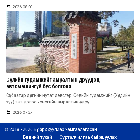
2026-08-03
Сөүлийн гудамжийг амралтын өдрүүдэд
автомашингүй бүс болгоно
Сүхбаатар дүүргийн нутаг дэвсгэр, Сөүлийн гудамжийг (Хүүхдийн
зуу) энэ долоо хоногийн амралтын өдрүү
2026-07-24
© 2018 - 2026 Бүх эрх хуулиар хамгаалагдсан.
Бидний тухай
Сурталчилгаа байршуулах