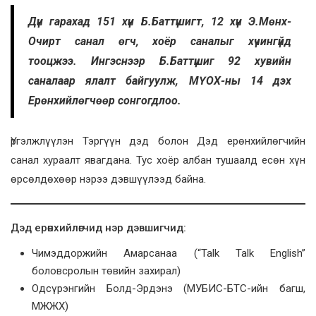
Дүн гарахад 151 хүн Б.Баттүшигт, 12 хүн Э.Мөнх-
Очирт санал өгч, хоёр саналыг хүчингүйд
тооцжээ. Ингэснээр Б.Баттүшиг 92 хувийн
саналаар ялалт байгуулж, МҮОХ-ны 14 дэх
Ерөнхийлөгчөөр сонгогдлоо.
Үргэлжлүүлэн Тэргүүн дэд болон Дэд ерөнхийлөгчийн
санал хураалт явагдана. Тус хоёр албан тушаалд есөн хүн
өрсөлдөхөөр нэрээ дэвшүүлээд байна.
Дэд ерөнхийлөгчид нэр дэвшигчид:
Чимэддоржийн Амарсанаа (“Talk Talk English”
боловсролын төвийн захирал)
Одсүрэнгийн Болд-Эрдэнэ (МУБИС-БТС-ийн багш,
МЖЖХ)