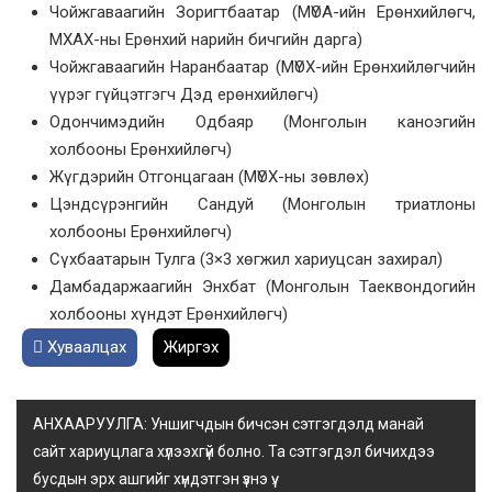
Чойжгаваагийн Зоригтбаатар (МҮОА-ийн Ерөнхийлөгч,
МХАХ-ны Ерөнхий нарийн бичгийн дарга)
Чойжгаваагийн Наранбаатар (МҮОХ-ийн Ерөнхийлөгчийн
үүрэг гүйцэтгэгч Дэд ерөнхийлөгч)
Одончимэдийн Одбаяр (Монголын каноэгийн
холбооны Ерөнхийлөгч)
Жүгдэрийн Отгонцагаан (МҮОХ-ны зөвлөх)
Цэндсүрэнгийн Сандуй (Монголын триатлоны
холбооны Ерөнхийлөгч)
Сүхбаатарын Тулга (3×3 хөгжил хариуцсан захирал)
Дамбадаржаагийн Энхбат (Монголын Таеквондогийн
холбооны хүндэт Ерөнхийлөгч)
Хуваалцах
Жиргэх
АНХААРУУЛГА: Уншигчдын бичсэн сэтгэгдэлд манай
сайт хариуцлага хүлээхгүй болно. Та сэтгэгдэл бичихдээ
бусдын эрх ашгийг хүндэтгэн үзнэ үү.