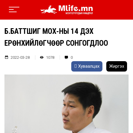
Б.БАТТҮШИГ МҮОХ-НЫ 14 ДЭХ
ЕРӨНХИЙЛӨГЧӨӨР СОНГОГДЛОО
2022-03-28
1078
0
Хуваалцах
Жиргэх