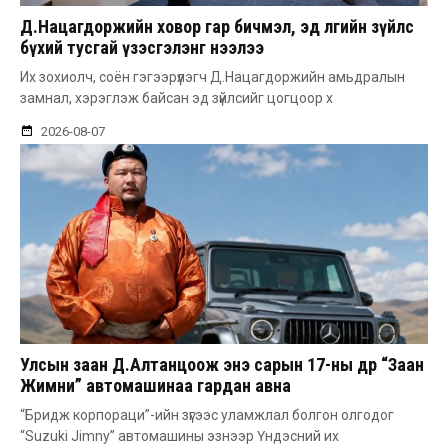
Д.Нацагдоржийн ховор гар бичмэл, эд өлгийн зүйлс
бүхий тусгай үзэсгэлэнг нээлээ
Их зохиолч, соён гэгээрүүлэгч Д.Нацагдоржийн амьдралын
замнал, хэрэглэж байсан эд зүйлсийг цогцоор х
2026-08-07
Улсын заан Д.Алтанцоож энэ сарын 17-ны өдөр “Заан
Жимни” автомашинаа гардан авна
“Бридж корпораци”-ийн зүгээс уламжлал болгон олгодог
“Suzuki Jimny” автомашины эзнээр Үндэсний их