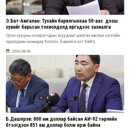
Э.Бат-Амгалан: Тухайн барилгынхаа 50-аас дээш
хувийг барьсан тохиолдолд иргэдээс захиалга
авдаг болгоно
Орон сууцны хохирогчдын асуудлыг шалгах ажлын хэсгийн
хуралдаан өнөөдөр боллоо. Барилга хот байгу
2026-08-06
Б.Дашпүрэв: 800 ам.доллар байсан АИ-92 төрлийн
бүтээгдэхүүн 851 ам.доллар болж ирж байна