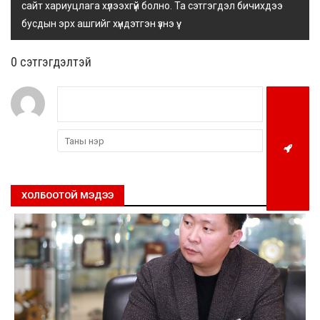
сайт хариуцлага хүлээхгүй болно. Та сэтгэгдэл бичихдээ
бусдын эрх ашгийг хүндэтгэн үзнэ үү.
0 cэтгэгдэлтэй
ХОЛБООТОЙ МЭДЭЭ