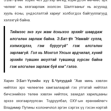
Э.Бат-Үүлийг хорих 409 дүгээр ангид хоригдсон мөчөөс эрх
чөлөөг нь хязгаарлаж эхэлсэн. Шалтгааныг нь асуухад
хууль ёсны, үндэслэлтэй хариуг холбогдох байгууллагууд
хэлэхгүй байна.
Тиймээс энэ хүн жам ёсныхоо эрхийг шаардаж
өлсгөлөн зарлаж байна. Э.Бат-Үүл “Намайг сулла,
хэлмэгдлээ, гэм буруугүй” гэж өлсгөлөн
зарлаагүй. Гол нь Монгол Улсын ардчилал, хүний
эрхийн түвшин аюултай түвшинд хүрсэн байна
гэж өлсгөлөн зарлаж буй юм” гэлээ.
Харин
Э.Бат-Үүлийн хүү Б.Чулуудай
“Аав минь хэвлэн
нийтлэх эрх чөлөөгөө хамгаалаарай гэх утгатай нийтлэл
бичсэнийхээ төлөө хэвлэн нийтлэх, захидал харилцааны
эрхээ хязгаарлуулсан. Тодруулбал, ОХУ-ын ерөнхийлөгч
Владимир Путины колоничлол эргэн сэргэх үү гэсэн нэртэй