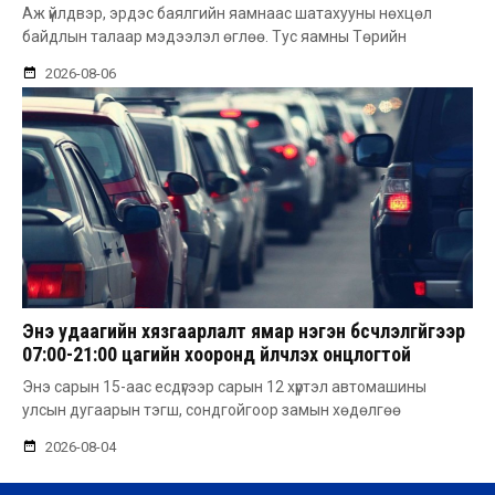
Аж үйлдвэр, эрдэс баялгийн яамнаас шатахууны нөхцөл
байдлын талаар мэдээлэл өглөө. Тус яамны Төрийн
2026-08-06
Энэ удаагийн хязгаарлалт ямар нэгэн бүсчлэлгүйгээр
07:00-21:00 цагийн хооронд үйлчлэх онцлогтой
Энэ сарын 15-аас есдүгээр сарын 12 хүртэл автомашины
улсын дугаарын тэгш, сондгойгоор замын хөдөлгөө
2026-08-04