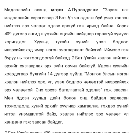
Мэдээллийн эхэнд
өмгөөлөгч А.Пүрэвдулам “
Зарим нэг
мэдээллийн хэрэгслээр Э.Бат-Үүл ял эдэлж буй учир хэвлэн
нийтлэх эрх чөлөөг эдлэх эрхгүй гэж яриад байна. Хорих
409 дүгээр ангид шүүхийн эцсийн шийдвэр гараагүй хүмүүс
хоригддог. Хуульд тухайн хүнийг үзэл бодлоо
илэрхийлэхэд ямар нэгэн хязгаарлалт байхгүй. Иймээс гэм
буруу нь тогтоогдоогүй байхад Э.Бат-Үүлийн хэвлэн нийтлэх
эрхийг хязгаарлах эрх зүйн орчин байхгүй. Үндсэн хуулийн
хоёрдугаар бүлгийн 14 дүгээр зүйлд “Монгол Улсын иргэн
хэвлэн нийтлэх эрх, үг, үзэл бодлоо чөлөөтэй илэрхийлэх
эрх чөлөөтэй. Энэ эрхээ баталгаатай эдэлнэ” гэж заасан.
Мөн Үндсэн хуульд дайн болон онц байдал зарласан
тохиолдолд хүний эрхийг хуулиар хамгаална, гэхдээ хүний
итгэл үнэмшилтэй байх, хэвлэн нийтлэх эрх чөлөөг үл
хөндөнө гэж заасан байдаг.