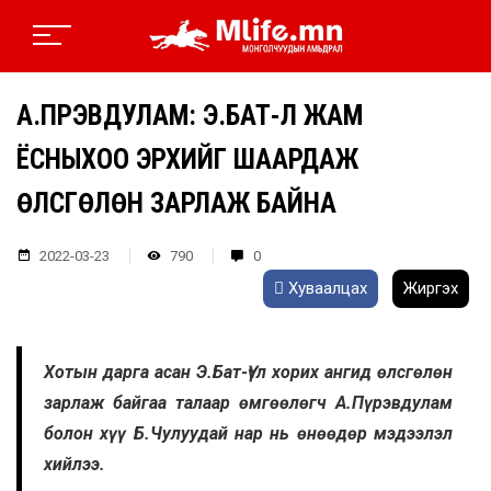
А.ПҮРЭВДУЛАМ: Э.БАТ-ҮҮЛ ЖАМ
ЁСНЫХОО ЭРХИЙГ ШААРДАЖ
ӨЛСГӨЛӨН ЗАРЛАЖ БАЙНА
2022-03-23
790
0
Хуваалцах
Жиргэх
Хотын дарга асан Э.Бат-Үүл хорих ангид өлсгөлөн
зарлаж байгаа талаар өмгөөлөгч А.Пүрэвдулам
болон хүү Б.Чулуудай нар нь өнөөдөр мэдээлэл
хийлээ.