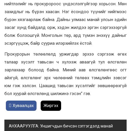
нийтлэлийг нь прокуророос үндэслэлгүйгээр хорьсон. Мөн
захидлыг нь бүрэн хаасан. Нэг ёсондоо түүнийг нийгмээс
бүрэн хязгаарлаж байна. Дайны улмаас манай улсын эдийн
засаг хүнд байдалд орж, хэдэн жилдээ эргэн сэргэхээргүй
болж болзошгүй. Монголын төр, ард түмэн энэхүү дайныг
эсэргүүцэж, байр сууриа илэрхийлэх ёстой.
Прокурорын төлөөлөлд уржигдар эрхээ сэргээж өгөх
талаар хүсэлт тавьсан ч хүлээж аваагүй тул өлсгөлөн
зарлахаар болоод байна. Миний аав өлсгөлөнгөөс огт
айхгүй, өлсгөлөнг эрх чөлөөний төлөөх тэмцлийн зэвсэг
юм гэж хэлсэн. Цаашид тавьсан хүсэлтийг зөвшөөрөхгүй
бол хуурай өлсгөлөнд шилжинэ гэсэн” гэв.
Хуваалцах
Жиргэх
АНХААРУУЛГА: Уншигчдын бичсэн сэтгэгдэлд манай