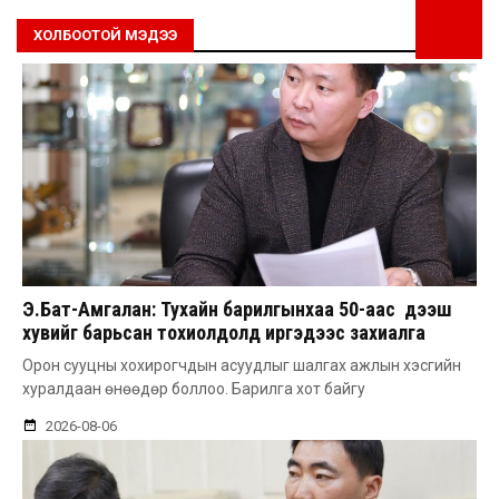
ХОЛБООТОЙ МЭДЭЭ
Э.Бат-Амгалан: Тухайн барилгынхаа 50-аас дээш
хувийг барьсан тохиолдолд иргэдээс захиалга
авдаг болгоно
Орон сууцны хохирогчдын асуудлыг шалгах ажлын хэсгийн
хуралдаан өнөөдөр боллоо. Барилга хот байгу
2026-08-06