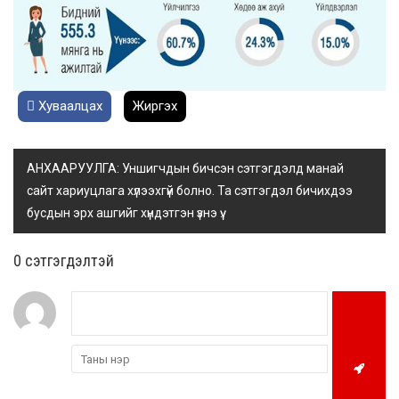
Хуваалцах
Жиргэх
АНХААРУУЛГА: Уншигчдын бичсэн сэтгэгдэлд манай
сайт хариуцлага хүлээхгүй болно. Та сэтгэгдэл бичихдээ
бусдын эрх ашгийг хүндэтгэн үзнэ үү.
0 cэтгэгдэлтэй