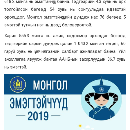
618.2 мянга нь эмэгтэйчүүд байна. Тэдгээрийн 4.3 хувь нь өрх
толгойлсон бөгөөд 54 хувь нь сонгуульдаа идэвхтэй
оролцдог. Монгол эмэгтэйчүүдийн дундаж нас 76 бөгөөд 5
эмэгтэй тутмын нэг нь дээд боловсролтой.
Харин 555.3 мянга нь ажил, хөдөлмөр эрхэлдэг бөгөөд
тэдгээрийн сарын дундаж цалин 1 040.2 мянган төгрөг, 60
гаруй хувь нь үйлчилгээний салбарт ажилладаг байна. Үйл
ажиллагаа явуулж байгаа ААНБ-ын захирлуудын 36.7 хувь
нь эмэгтэй.