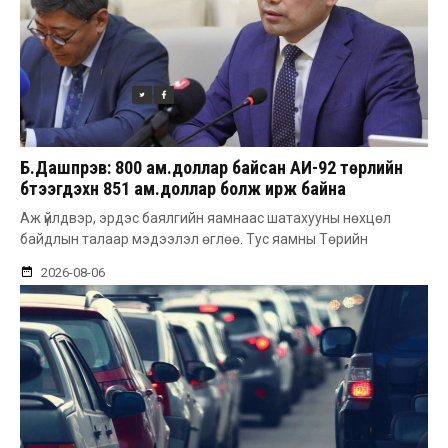
Б.Дашпүрэв: 800 ам.доллар байсан АИ-92 төрлийн
бүтээгдэхүүн 851 ам.доллар болж ирж байна
Аж үйлдвэр, эрдэс баялгийн яамнаас шатахууны нөхцөл
байдлын талаар мэдээлэл өглөө. Тус яамны Төрийн
2026-08-06