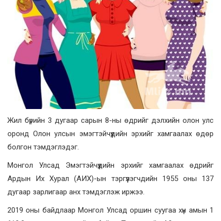
Жил бүрийн 3 дугаар сарын 8-ны өдрийг дэлхийн олон улс
оронд Олон улсын эмэгтэйчүүдийн эрхийг хамгаалах өдөр
болгон тэмдэглэдэг.
Монгол Улсад Эмэгтэйчүүдийн эрхийг хамгаалах өдрийг
Ардын Их Хурал (АИХ)-ын тэргүүлэгчдийн 1955 оны 137
дугаар зарлигаар анх тэмдэглэж иржээ.
2019 оны байдлаар Монгол Улсад оршин суугаа хүн амын 1