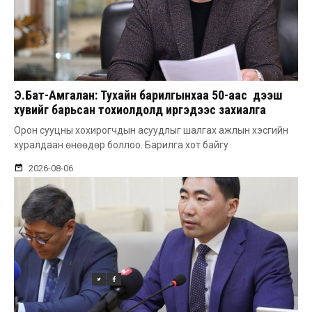
Э.Бат-Амгалан: Тухайн барилгынхаа 50-аас дээш
хувийг барьсан тохиолдолд иргэдээс захиалга
авдаг болгоно
Орон сууцны хохирогчдын асуудлыг шалгах ажлын хэсгийн
хуралдаан өнөөдөр боллоо. Барилга хот байгу
2026-08-06