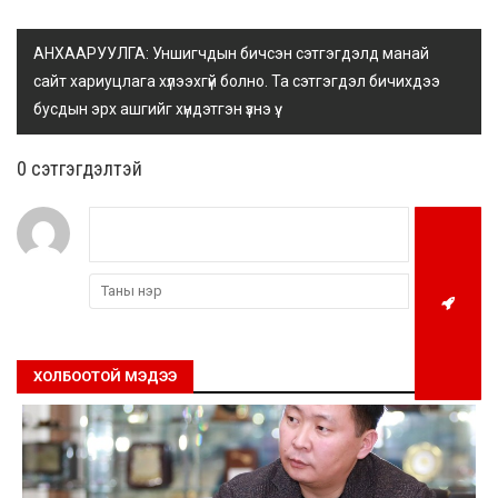
АНХААРУУЛГА: Уншигчдын бичсэн сэтгэгдэлд манай
сайт хариуцлага хүлээхгүй болно. Та сэтгэгдэл бичихдээ
бусдын эрх ашгийг хүндэтгэн үзнэ үү.
0 cэтгэгдэлтэй
ХОЛБООТОЙ МЭДЭЭ