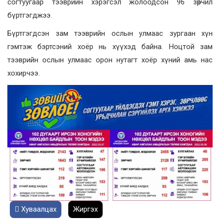
согтуугаар тээврийн хэрэгсэл жолоодсон 96 зөрчил
бүртгэгджээ.
Бүртгэгдсэн зам тээврийн ослын улмаас зургаан хүн
гэмтэж бэртсэний хоёр нь хүүхэд байна. Ноцтой зам
тээврийн ослын улмаас орон нутагт хоёр хүний амь нас
хохирчээ.
Хуваалцах
Жиргэх