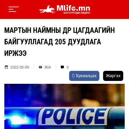
МАРТЫН НАЙМНЫ ӨДӨР ЦАГДААГИЙН
БАЙГУУЛЛАГАД 205 ДУУДЛАГА
ИРЖЭЭ
2022-03-09
804
0
Хуваалцах
Жиргэх