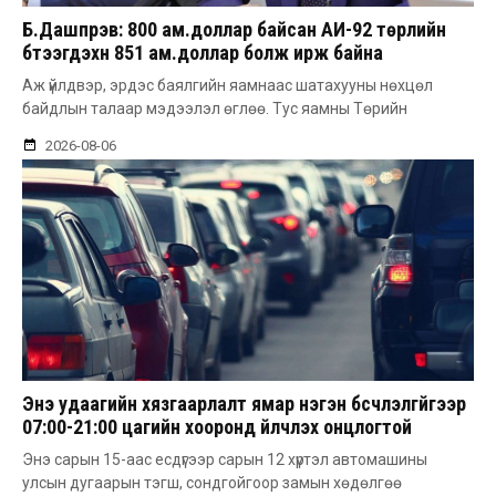
Б.Дашпүрэв: 800 ам.доллар байсан АИ-92 төрлийн
бүтээгдэхүүн 851 ам.доллар болж ирж байна
Аж үйлдвэр, эрдэс баялгийн яамнаас шатахууны нөхцөл
байдлын талаар мэдээлэл өглөө. Тус яамны Төрийн
2026-08-06
Энэ удаагийн хязгаарлалт ямар нэгэн бүсчлэлгүйгээр
07:00-21:00 цагийн хооронд үйлчлэх онцлогтой
Энэ сарын 15-аас есдүгээр сарын 12 хүртэл автомашины
улсын дугаарын тэгш, сондгойгоор замын хөдөлгөө