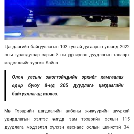
Цагдаагийн байгууллагын 102 тусгай дугаарын утсанд 2022
оны гуравдугаар сарын 8-ны өдөр ирсэн дуудлагын талаарх
мэдээллийг хүргэж байна.
Олон улсын эмэгтэйчүүдийн эрхийг хамгаалах
өдөр буюу 8-нд 205 дуудлага цагдаагийн
байгууллагад иржээ.
Мөн Тээврийн цагдаагийн албаны жижүүрийн шуурхай
удирдлагын хэлтэс өчигдөр зам тээврийн ослын 115
дуудлага мэдээлэл хүлээн авснаас ослын шинжтэй 34,