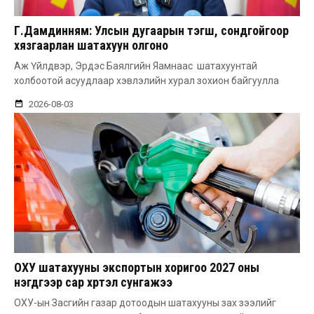
Г.Дамдинням: Улсын дугаарын тэгш, сондгойгоор
хязгаарлан шатахуун олгоно
Аж Үйлдвэр, Эрдэс Баялгийн Яамнаас шатахуунтай
холбоотой асуудлаар хэвлэлийн хурал зохион байгуулла
2026-08-03
ОХУ шатахууны экспортын хоригоо 2027 оны
нэгдүгээр сар хүртэл сунгажээ
ОХУ-ын Засгийн газар дотоодын шатахууны зах зээлийг