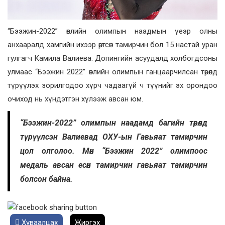
“Бээжин-2022” өвлийн олимпын наадмын үеэр олны
анхааралд хамгийн ихээр өртсөн тамирчин бол 15 настай уран
гулгагч Камила Валиева. Допингийн асуудалд холбогдсоны
улмаас “Бээжин 2022” өвлийн олимпын ганцаарчилсан төрөлд
түрүүлэх зорилгодоо хүрч чадаагүй ч түүнийг эх орондоо
очиход нь хүндэтгэн хүлээж авсан юм.
“Бээжин-2022” олимпын наадамд багийн төрөлд
түрүүлсэн Валиевад ОХУ-ын Гавьяат тамирчин
цол олголоо. Мөн “Бээжин 2022” олимпоос
медаль авсан есөн тамирчин гавьяат тамирчин
болсон байна.
Хуваалцах
Жиргэх