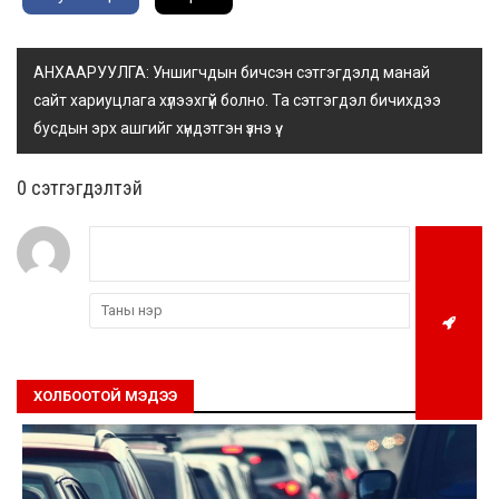
АНХААРУУЛГА: Уншигчдын бичсэн сэтгэгдэлд манай
сайт хариуцлага хүлээхгүй болно. Та сэтгэгдэл бичихдээ
бусдын эрх ашгийг хүндэтгэн үзнэ үү.
0 cэтгэгдэлтэй
ХОЛБООТОЙ МЭДЭЭ