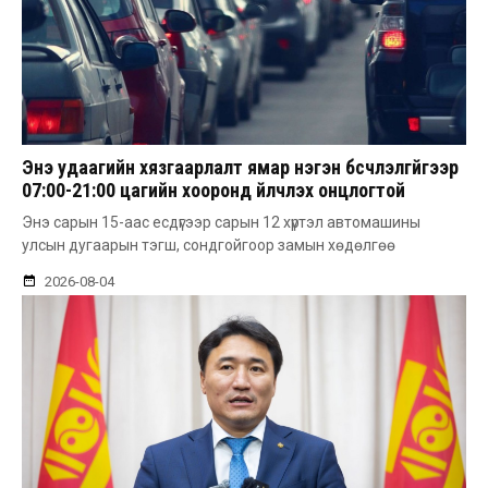
Энэ удаагийн хязгаарлалт ямар нэгэн бүсчлэлгүйгээр
07:00-21:00 цагийн хооронд үйлчлэх онцлогтой
Энэ сарын 15-аас есдүгээр сарын 12 хүртэл автомашины
улсын дугаарын тэгш, сондгойгоор замын хөдөлгөө
2026-08-04