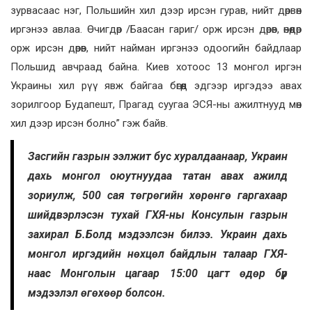
зурвасаас нэг, Польшийн хил дээр ирсэн гурав, нийт дөрвөн
иргэнээ авлаа. Өчигдөр /Баасан гариг/ орж ирсэн дөрөв, өнөөдөр
орж ирсэн дөрөв, нийт найман иргэнээ одоогийн байдлаар
Польшид авчраад байна. Киев хотоос 13 монгол иргэн
Украины хил рүү явж байгаа бөгөөд эдгээр иргэдээ авах
зорилгоор Будапешт, Прагад суугаа ЭСЯ-ны ажилтнууд мөн
хил дээр ирсэн болно” гэж байв.
Засгийн газрын ээлжит бус хуралдаанаар, Украин
дахь монгол оюутнуудаа татан авах ажилд
зориулж, 500 сая төгрөгийн хөрөнгө гаргахаар
шийдвэрлэсэн тухай ГХЯ-ны Консулын газрын
захирал Б.Болд мэдээлсэн билээ. Украин дахь
монгол иргэдийн нөхцөл байдлын талаар ГХЯ-
наас Монголын цагаар 15:00 цагт өдөр бүр
мэдээлэл өгөхөөр болсон.