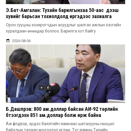
Э.Бат-Амгалан: Тухайн барилгынхаа 50-аас дээш
хувийг барьсан тохиолдолд иргэдээс захиалга
авдаг болгоно
Орон сууцны хохирогчдын асуудлыг шалгах ажлын хэсгийн
хуралдаан өнөөдөр боллоо. Барилга хот байгу
2026-08-06
Б.Дашпүрэв: 800 ам.доллар байсан АИ-92 төрлийн
бүтээгдэхүүн 851 ам.доллар болж ирж байна
Аж үйлдвэр, эрдэс баялгийн яамнаас шатахууны нөхцөл
байдлын талаар мэдээлэл өглөө. Тус яамны Төрийн