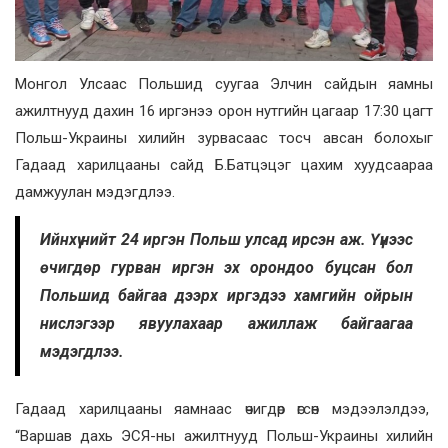
Монгол Улсаас Польшид суугаа Элчин сайдын яамны
ажилтнууд дахин 16 иргэнээ орон нутгийн цагаар 17:30 цагт
Польш-Украины хилийн зурвасаас тосч авсан болохыг
Гадаад харилцааны сайд Б.Батцэцэг цахим хуудсаараа
дамжуулан мэдэгдлээ.
Ийнхүү нийт 24 иргэн Польш улсад ирсэн аж. Үүнээс
өчигдөр гурван иргэн эх орондоо буцсан бол
Польшид байгаа дээрх иргэдээ хамгийн ойрын
нислэгээр явуулахаар ажиллаж байгаагаа
мэдэгдлээ.
Гадаад харилцааны яамнаас өчигдөр өгсөн мэдээлэлдээ,
“Варшав дахь ЭСЯ-ны ажилтнууд Польш-Украины хилийн