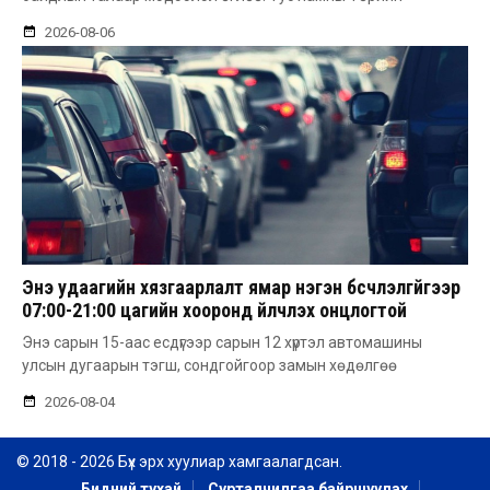
2026-08-06
Энэ удаагийн хязгаарлалт ямар нэгэн бүсчлэлгүйгээр
07:00-21:00 цагийн хооронд үйлчлэх онцлогтой
Энэ сарын 15-аас есдүгээр сарын 12 хүртэл автомашины
улсын дугаарын тэгш, сондгойгоор замын хөдөлгөө
2026-08-04
© 2018 - 2026 Бүх эрх хуулиар хамгаалагдсан.
Бидний тухай
Сурталчилгаа байршуулах