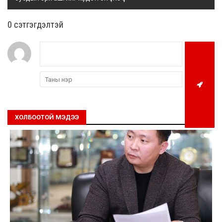
0 cэтгэгдэлтэй
ХОЛБООТОЙ МЭДЭЭ