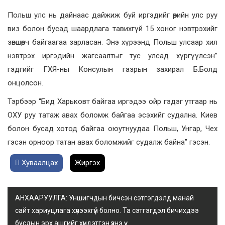
Польш улс нь дайнаас дайжиж буй иргэдийг өөрийн улс руу
виз болон бусад шаардлага тавихгүй 15 хоног нэвтрэхийг
зөвшөөрч байгаагаа зарласан. Энэ хүрээнд Польш улсаар хил
нэвтрэх иргэдийн жагсаалтыг тус улсад хүргүүлсэн”
гэдгийг ГХЯ-ны Консулын газрын захирал Б.Болд
онцолсон.
Тэрбээр “Бид Харьковт байгаа иргэдээ ойр гэдэг утгаар нь
ОХУ руу татаж авах боломж байгаа эсэхийг судална. Киев
болон бусад хотод байгаа оюутнуудаа Польш, Унгар, Чех
гэсэн орноор татан авах боломжийг судалж байна” гэсэн.
Хуваалцах
Жиргэх
АНХААРУУЛГА: Уншигчдын бичсэн сэтгэгдэлд манай
сайт хариуцлага хүлээхгүй болно. Та сэтгэгдэл бичихдээ
бусдын эрх ашгийг хүндэтгэн үзнэ үү.