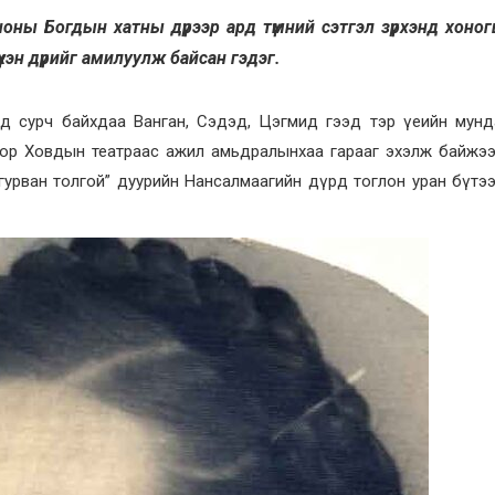
иноны Богдын хатны дүрээр ард түмний сэтгэл зүрхэнд хоно
үхэн дүрийг амилуулж байсан гэдэг.
гид сурч байхдаа Ванган, Сэдэд, Цэгмид гээд тэр үеийн мун
­ноор Ховдын театраас ажил амьдралынхаа гарааг эхэлж байжээ
гурван толгой” дуурийн Нансалмаагийн дүрд тоглон уран бүтэ