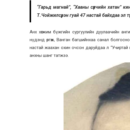
“Гарьд магнай”, “Хааны сүүлчийн хатан” к
Т.Чойжилсүрэн гуай 47 настай байхдаа эл тү
Анх хөгжим бүжгийн сургуулийн дуулаачийн ан
нүдэнд өр­төж, Ванган багшийнхаа санал болгос
настай жаахан охин очсон даруйдаа л “Учиртай 
анхны шанг татжээ.