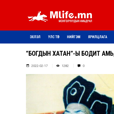
ЭХЛЭЛ
УЛС ТӨР
НИЙГЭМ
ЯРИЛЦЛАГА
“БОГДЫН ХАТАН”-Ы БОДИТ АМ
2022-02-17
1282
0