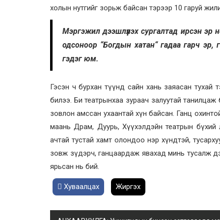
холын нутгийг зорьж байсан тэрээр 10 гаруй жил
Мэргэжил дээшлүүлэх сургалтад ирсэн эр нө
одсоноор “Богдын хатан“ гадаа гарч эр, 
гэдэг юм.
Гэсэн ч бурхан түүнд сайн хань заяасан тухай т
билээ. Би театрынхаа зураач залуутай танилцаж
зовлон амссан ухаантай хүн байсан. Ганц охинтой
маань Драм, Дуурь, Хүүхэлдэйн театрын бүхий 
ачтай тустай хамт олондоо нэр хүндтэй, тусарху
зовж зүдэрч, ганцаардаж явахад минь тусалж д
ярьсан нь бий.
Хуваалцах
Жиргэх