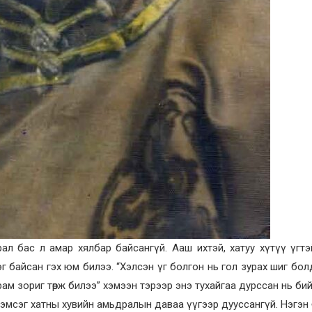
ал бас л амар хялбар байсангүй. Ааш ихтэй, хатуу хүтүү үгт
 байсан гэх юм билээ. “Хэлсэн үг болгон нь гол зурах шиг болд
м зориг төрж билээ” хэмээн тэрээр энэ тухайгаа дурссан нь бий
хэмсэг хатны хувийн амьдралын даваа үүгээр дууссангүй. Нэгэн