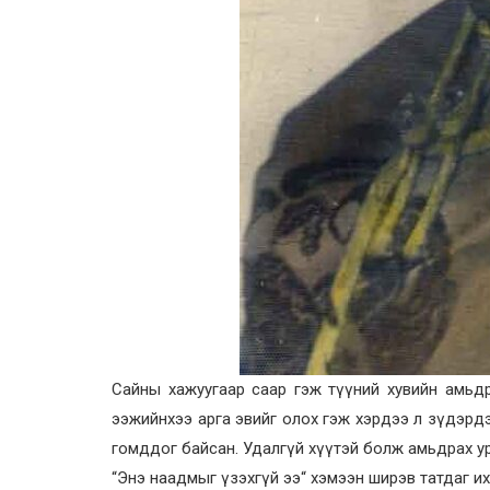
Сайны хажуугаар саар гэж түүний хувийн амьдр
ээжийнхээ арга эвийг олох гэж хэрдээ л зүдэрдэг
гомддог байсан. Удалгүй хүүтэй болж амьдрах ура
“Энэ наадмыг үзэхгүй ээ“ хэмээн ширэв татдаг и