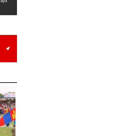
 эрх
Орон нутгийн зам
ашигласны төлбөрийг
ирэх сарын 1-ээс эхлэн
5000 төгрөг болгож
нэмэгдүүлнэ
2026-07-22
НӨАТ-ын сугалааны
тохирлоос 5-30 сая
төгрөгийн нэг азтан
тодорчээ
2026-07-22
Н.Номтойбаяр: Энэ
жилийн баяр наадмыг
зохион байгуулахад 9.3
тэрбумыг зарцуулсан, 2
тэрбум төгрөгийн
орлого олсон
2026-07-21
Гурванбулаг, Баянбулаг
сумдын нутагт тарвага
олноор хорогдож,
тарваган тахлын
байгалийн голомт
идэвхэжжээ
2026-07-21
Увс аймагт 3.6,
Өвөрхангай аймагт 3.8