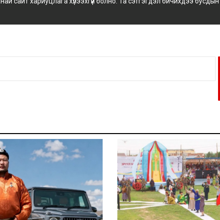
 сайт хариуцлага хүлээхгүй болно. Та сэтгэгдэл бичихдээ бусдын