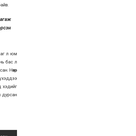
учруулдаг цаг агаарын
айв.
аюулт үзэгдлүүдийн нэг
нь ХЭТ ХАЛУУН
2026-07-23
дагаж
Дүүжин замын тээвэр
энэ оны 12 дугаар сард
эрсэн
ашиглалтад бүрэн орно
2026-07-23
Говьсүмбэр, Төв,
даг л юм
Өмнөговийн наадмын
түрүү, үзүүрийн
нь бас л
бөхчүүдээс допинг
илэрчээ
н. Нөхөр
2026-07-22
үүхэддээ
Ховд аймагт тарваган
тахал өвчний сэжигтэй
д хэдийг
тохиолдол бүртгэгджээ
н дурсан
2026-07-22
Ерөнхийлөгчийн
санаачилгаар Олон улс
судлалын хүрээлэн
байгуулна
2026-07-22