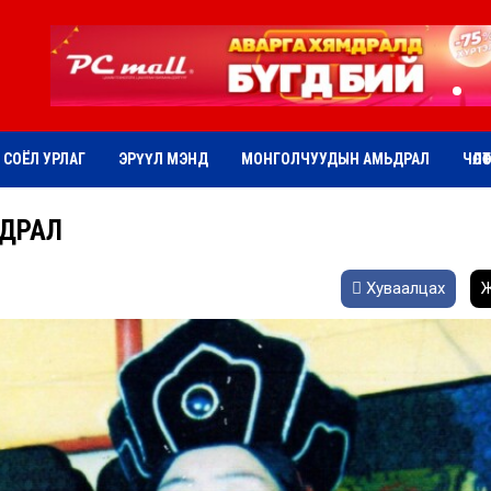
СОЁЛ УРЛАГ
ЭРҮҮЛ МЭНД
МОНГОЛЧУУДЫН АМЬДРАЛ
ЧӨЛӨ
ЬДРАЛ
Хуваалцах
Ж