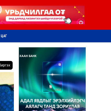
ӨТ ЦАГ
иргэх