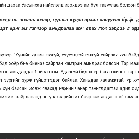
ийн дараа Улсынхаа нийслэлд ирэхдээ ам бүл тавуулаа болсон б
хөр нь авааль эхнэр, гурван хүүхдээ орхин залуухан бүсгүйг 
гэрт орж эм гэгчээр амьдралаа авч явах гэж хэрдээ л зүд
эрээр “Хүнийг хөгшин гэхгүй, хүүхэдтэй гэлгүй хайрлах хүн бай
 бид хоёр бие биенээ хайрлан хамтран амьдрах болсон. Тэр маа
гоо амьдардаг байсан юм. Удалгүй бид хоёр бага охиноо гаргаса
л зургийг зурж гүйцэтгэдэг байлаа. Ханьдаа халамжтай, үр х
у хүн байсан. Зовж явахад нөхрийн чанар танигддагтай адил би
эмжиж, хайрласанд нь үнэхээрийн их баярлаж явдаг юм” хэмээ