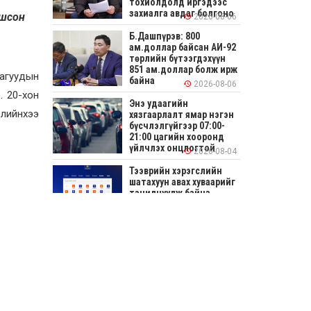
тохиолдолд иргэдээс
захиалга авдаг болгоно
гшсон
2026-08-06
Б.Дашпүрэв: 800
ам.доллар байсан АИ-92
төрлийн бүтээгдэхүүн
851 ам.доллар болж ирж
дагуудын
байна
2026-08-06
. 20-хон
Энэ удаагийн
элийнхээ
хязгаарлалт ямар нэгэн
бүсчлэлгүйгээр 07:00-
21:00 цагийн хооронд
үйлчлэх онцлогтой
2026-08-04
Тээврийн хэрэгслийн
шатахуун авах хуваарийг
танилцуулж байна
2026-08-04
СОНИРХОЛТОЙ: Ихэр
шар, цусан толботой
өндөг аюултай юу?
2026-08-04
Улсын заан