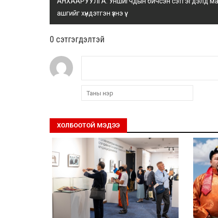
АНХААРУУЛГА: Уншигчдын бичсэн сэтгэгдэлд манай
ашгийг хүндэтгэн үзнэ үү.
0 cэтгэгдэлтэй
ХОЛБООТОЙ МЭДЭЭ