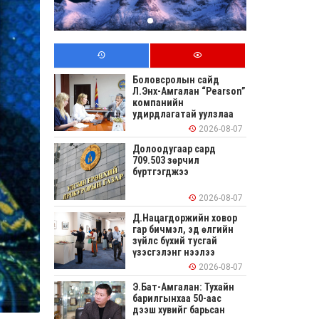
Боловсролын сайд
Л.Энх-Амгалан “Pearson”
компанийн
удирдлагатай уулзлаа
2026-08-07
Долоодугаар сард
709.503 зөрчил
бүртгэгджээ
2026-08-07
Д.Нацагдоржийн ховор
гар бичмэл, эд өлгийн
зүйлс бүхий тусгай
үзэсгэлэнг нээлээ
2026-08-07
Э.Бат-Амгалан: Тухайн
барилгынхаа 50-аас
дээш хувийг барьсан