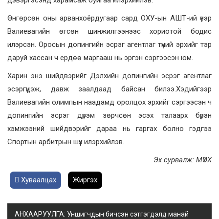
дэвэргэсэнд харамсаж буйгаа илэрхийлэв.
Өнгөрсөн оны арванхоёрдугаар сард ОХУ-ын АШТ-ий үеэр
Валиевагийн өгсөн шинжилгээнээс хориотой бодис
илэрсэн. Оросын допингийн эсрэг агентлаг түүний эрхийг тэр
даруй хассан ч ердөө маргааш нь эргэн сэргээсэн юм.
Харин энэ шийдвэрийг Дэлхийн допингийн эсрэг агентлаг
эсэргүүцэж, давж заалдаад байсан билээ.Хэдийгээр
Валиевагийн олимпын наадамд оролцох эрхийг сэргээсэн ч
допингийн эсрэг дүрэм зөрчсөн эсэх талаарх бүрэн
хэмжээний шийдвэрийг дараа нь гаргах болно гэдгээ
Спортын арбитрын шүүх илэрхийлэв.
Эх сурвалж: МҮОХ
Хуваалцах
Жиргэх
АНХААРУУЛГА: Уншигчдын бичсэн сэтгэгдэлд манай