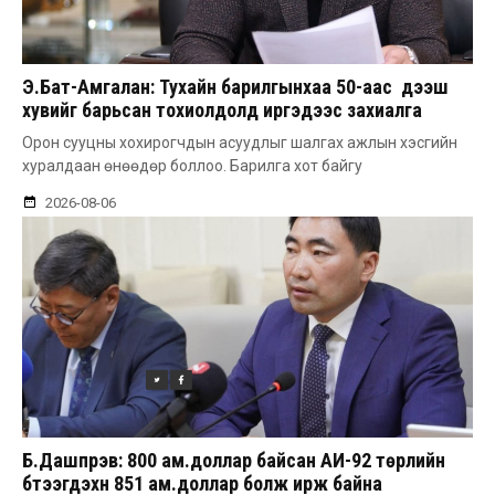
Э.Бат-Амгалан: Тухайн барилгынхаа 50-аас дээш
хувийг барьсан тохиолдолд иргэдээс захиалга
авдаг болгоно
Орон сууцны хохирогчдын асуудлыг шалгах ажлын хэсгийн
хуралдаан өнөөдөр боллоо. Барилга хот байгу
2026-08-06
Б.Дашпүрэв: 800 ам.доллар байсан АИ-92 төрлийн
бүтээгдэхүүн 851 ам.доллар болж ирж байна