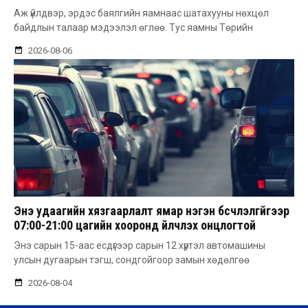
Аж үйлдвэр, эрдэс баялгийн яамнаас шатахууны нөхцөл
байдлын талаар мэдээлэл өглөө. Тус яамны Төрийн
2026-08-06
Энэ удаагийн хязгаарлалт ямар нэгэн бүсчлэлгүйгээр
07:00-21:00 цагийн хооронд үйлчлэх онцлогтой
Энэ сарын 15-аас есдүгээр сарын 12 хүртэл автомашины
улсын дугаарын тэгш, сондгойгоор замын хөдөлгөө
2026-08-04