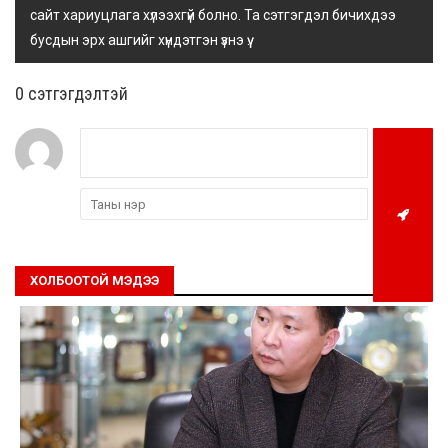
сайт хариуцлага хүлээхгүй болно. Та сэтгэгдэл бичихдээ
бусдын эрх ашгийг хүндэтгэн үзнэ үү.
0 cэтгэгдэлтэй
ХОЛБООТОЙ МЭДЭЭ