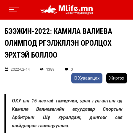
БЭЭЖИН-2022: КАМИЛА ВАЛИЕВА
ОЛИМПОД ҮРГЭЛЖЛҮҮЛЭН ОРОЛЦОХ
ЭРХТЭЙ БОЛЛОО
2022-02-14
1389
0
Хуваалцах
Жиргэх
ОХУ-ын 15 настай тамирчин, уран гулгалтын од
Камила Валиевагийн асуудлаар Спортын
Арбитрын Шүүх хуралдаж, дөнгөж сая
шийдвэрээ танилцууллаа.