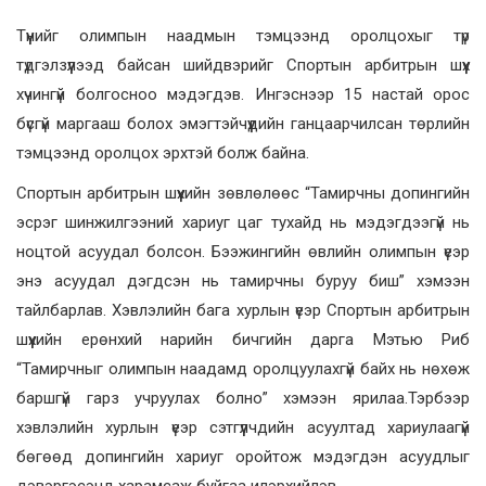
Түүнийг олимпын наадмын тэмцээнд оролцохыг түр
түдгэлзүүлээд байсан шийдвэрийг Спортын арбитрын шүүх
хүчингүй болгосноо мэдэгдэв. Ингэснээр 15 настай орос
бүсгүй маргааш болох эмэгтэйчүүдийн ганцаарчилсан төрлийн
тэмцээнд оролцох эрхтэй болж байна.
Спортын арбитрын шүүхийн зөвлөлөөс “Тамирчны допингийн
эсрэг шинжилгээний хариуг цаг тухайд нь мэдэгдээгүй нь
ноцтой асуудал болсон. Бээжингийн өвлийн олимпын үеэр
энэ асуудал дэгдсэн нь тамирчны буруу биш” хэмээн
тайлбарлав. Хэвлэлийн бага хурлын үеэр Спортын арбитрын
шүүхийн ерөнхий нарийн бичгийн дарга Мэтью Риб
“Тамирчныг олимпын наадамд оролцуулахгүй байх нь нөхөж
баршгүй гарз учруулах болно” хэмээн ярилаа.Тэрбээр
хэвлэлийн хурлын үеэр сэтгүүлчдийн асуултад хариулаагүй
бөгөөд допингийн хариуг оройтож мэдэгдэн асуудлыг