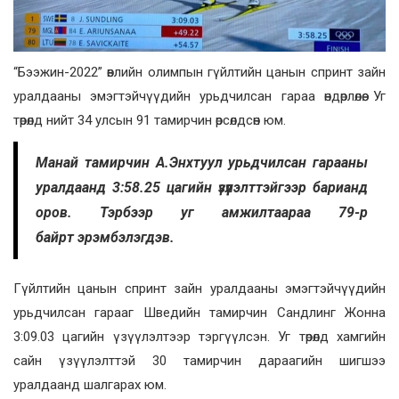
“Бээжин-2022” өвлийн олимпын гүйлтийн цанын спринт зайн
уралдааны эмэгтэйчүүдийн урьдчилсан гараа өндөрлөлөө. Уг
төрөлд нийт 34 улсын 91 тамирчин өрсөлдсөн юм.
Манай тамирчин А.Энхтуул урьдчилсан гарааны
уралдаанд 3:58.25 цагийн үзүүлэлттэйгээр барианд
оров. Тэрбээр уг амжилтаараа 79-р
байрт эрэмбэлэгдэв.
Гүйлтийн цанын спринт зайн уралдааны эмэгтэйчүүдийн
урьдчилсан гарааг Шведийн тамирчин Сандлинг Жонна
3:09.03 цагийн үзүүлэлтээр тэргүүлсэн. Уг төрөлд хамгийн
сайн үзүүлэлттэй 30 тамирчин дараагийн шигшээ
уралдаанд шалгарах юм.