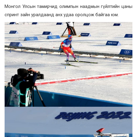
Монгол Улсын тамирчид олимпын наадмын гүйлтийн цаны
спринт зайн уралдаанд анх удаа оролцож байгаа юм.