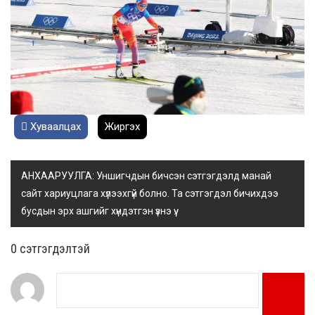
Хуваалцах
Жиргэх
АНХААРУУЛГА: Уншигчдын бичсэн сэтгэгдэлд манай
сайт хариуцлага хүлээхгүй болно. Та сэтгэгдэл бичихдээ
бусдын эрх ашгийг хүндэтгэн үзнэ үү.
0 cэтгэгдэлтэй