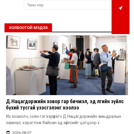
ХОЛБООТОЙ МЭДЭЭ
Д.Нацагдоржийн ховор гар бичмэл, эд өлгийн зүйлс
бүхий тусгай үзэсгэлэнг нээлээ
Их зохиолч, соён гэгээрүүлэгч Д.Нацагдоржийн амьдралын
замнал, хэрэглэж байсан эд зүйлсийг цогцоор х
2026-08-07