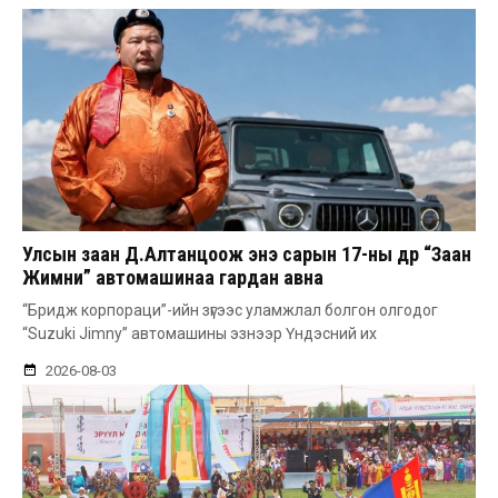
Улсын заан Д.Алтанцоож энэ сарын 17-ны өдөр “Заан
Жимни” автомашинаа гардан авна
“Бридж корпораци”-ийн зүгээс уламжлал болгон олгодог
“Suzuki Jimny” автомашины эзнээр Үндэсний их
2026-08-03