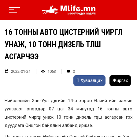
16 ТОННЫ АВТО ЦИСТЕРНИЙ ЧИРГҮҮЛ
УНАЖ, 10 ТОНН ДИЗЕЛЬ ТҮЛШ
АСГАРЧЭЭ
2022-01-21
1063
0
Хуваалцах
Жиргэх
Нийслэлийн Хан-Уул дүүргийн 14-р хороо Өлзийтийн замын
уулзварт өнөөдөр 07 цаг 34 минутад 16 тонны авто
цистерний чиргүүл унаж 10 тонн дизель түлш асгарсан гэх
дуудлага Онцгой байдлын албанд иржээ.
Дуудлагын дагуу Нийслэлийн Онцгой байдлын газрын Хан-