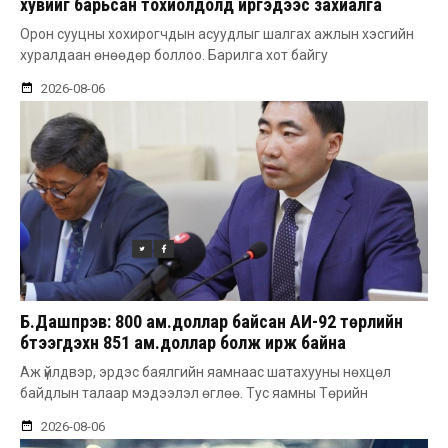
хувийг барьсан тохиолдолд иргэдээс захиалга
авдаг болгоно
Орон сууцны хохирогчдын асуудлыг шалгах ажлын хэсгийн
хуралдаан өнөөдөр боллоо. Барилга хот байгу
2026-08-06
Б.Дашпүрэв: 800 ам.доллар байсан АИ-92 төрлийн
бүтээгдэхүүн 851 ам.доллар болж ирж байна
Аж үйлдвэр, эрдэс баялгийн яамнаас шатахууны нөхцөл
байдлын талаар мэдээлэл өглөө. Тус яамны Төрийн
2026-08-06