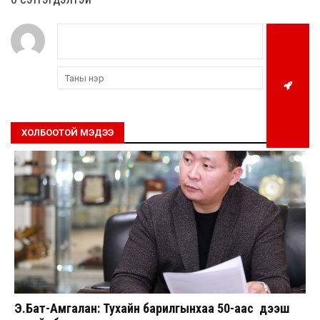
ХОЛБООТОЙ МЭДЭЭ
Э.Бат-Амгалан: Тухайн барилгынхаа 50-аас дээш