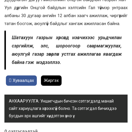
Уул дүүргийн Онцгой байдлын хэлтсийн Гал түймэр унтраах
албаны 30 дугаар ангийн 12 албан хаагч ажиллаж, чиргүүлийг
татан босгож, аюулгүй байдлыг хангаж ажилласан байна.
Шатахуун газрын хөрсөнд нэвчихээс урьдчилан
сэргийлж, элс, шороогоор саармагжуулах,
аюулгүй газар зөөвөрлөн устгах ажиллагаа явагдаж
байна гэж
мэдээллээ.
Хуваалцах
Жиргэх
АНХААРУУЛГА: Уншигчдын бичсэн сэтгэгдэлд манай
сайт хариуцлага хүлээхгүй болно. Та сэтгэгдэл бичихдээ
бусдын эрх ашгийг хүндэтгэн үзнэ үү.
0 cэтгэгдэлтэй