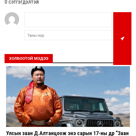
0 cэтгэгдэлтэй
ХОЛБООТОЙ МЭДЭЭ
Улсын заан Д.Алтанцоож энэ сарын 17-ны өдөр “Заан