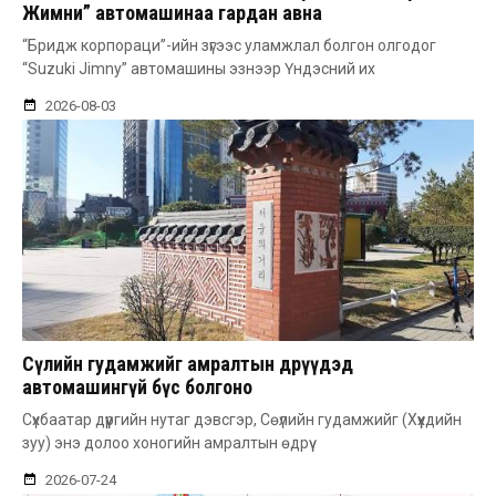
Жимни” автомашинаа гардан авна
“Бридж корпораци”-ийн зүгээс уламжлал болгон олгодог
“Suzuki Jimny” автомашины эзнээр Үндэсний их
2026-08-03
Сөүлийн гудамжийг амралтын өдрүүдэд
автомашингүй бүс болгоно
Сүхбаатар дүүргийн нутаг дэвсгэр, Сөүлийн гудамжийг (Хүүхдийн
зуу) энэ долоо хоногийн амралтын өдрүү
2026-07-24