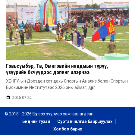
Говьсүмбэр, Төв, Өмнөговийн наадмын түрүү,
үзүүрийн бөхчүүдээс допинг илэрчээ
ХБНГУ-ын Дрезден хот дахь Спортын Анализ болон Спортын
Биохимийн Институтээс 2026 оны аймаг, дүүрг
2026-07-22
© 2018 - 2026 Бүх эрх хуулиар хамгаалагдсан.
Бидний тухай
Сурталчилгаа байршуулах
Холбоо барих