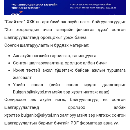
“
Скайтел” ХХК
нь эрх бүхий аж ахуйн нэгж, байгууллагуудыг
“Хот хоорондын ачаа тээврийн үйлчилгээ үзүүлэх” сонгон
шалгаруулалтанд оролцохыг урьж байна.
Сонгон шалгаруулалтын бүрдүүлэх материал:
Аж ахуйн нэгжийн гэрчилгээ, танилцуулга
Сонгон шалгаруулалтанд оролцох албан бичиг
Ижил төстэй ажил гүйцэтгэж байсан ажлын туршлага
жагсаалт
Үнийн санал (үнийн санал ирүүлэх даалгаврыг
Bulgan.b@skytel.mn мэйл ээр хүсэлт илгээж авах)
Сонирхсон аж ахуйн нэгж, байгууллагууд нь сонгон
шалгаруулалтанд оролцох албан
хүсэлтээ bulgan.b@skytel.mn хаяг руу мэйл ээр илгээж сонгон
шалгаруулалтын баримт бичгийг
PDF
форматаар авна уу.