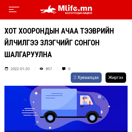
ХОТ ХООРОНДЫН АЧАА ТЭЭВРИЙН
ҮЙЛЧИЛГЭЭ ҮЗҮҮЛЭГЧИЙГ СОНГОН
ШАЛГАРУУЛНА
2022-01-20
857
0
Хуваалцах
Жиргэх