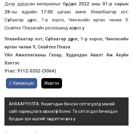
Дээр дурдсан материалыг бүрдүүлж
2022 оны 01-р сарын
28
-ны өдрийн
17:00
цагаас өмнө Улаанбаатар хот,
Сүхбаатар дүүрэг, 1-р хороо, Чингисийн өргөн чөлөө 9,
Скайтел Плазагийн ресепшинд ирүүлнэ үү.
Улаанбаатар хот, Сүхбаатар дүүрэг, 1-р хороо, Чингисийн
өргөн чөлөө 9, Скайтел Плаза
Үйл Ажиллагааны Газар, Худалдан Авалт Аж Ахуйн
Хэлтэс
Утас: 9112-0202-(3064)
Хуваалцах
Жиргэх
АНХААРУУЛГА: Уншигчдын бичсэн сэтгэгдэлд манай
сайт хариуцлага хүлээхгүй болно. Та сэтгэгдэл бичихдээ
бусдын эрх ашгийг хүндэтгэн үзнэ үү.