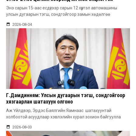
Энэ сарын 15-аас есдүгээр сарын 12 хүртэл автомашины
улсын дугаарын тэгш, сондгойгоор замын хөдөлгөө
2026-08-04
Г.Дамдинням: Улсын дугаарын тэгш, сондгойгоор
хязгаарлан шатахуун олгоно
Аж Үйлдвэр, Эрдэс Баялгийн Яамнаас шатахуунтай
холбоотой асуудлаар хэвлэлийн хурал зохион байгуулла
2026-08-03