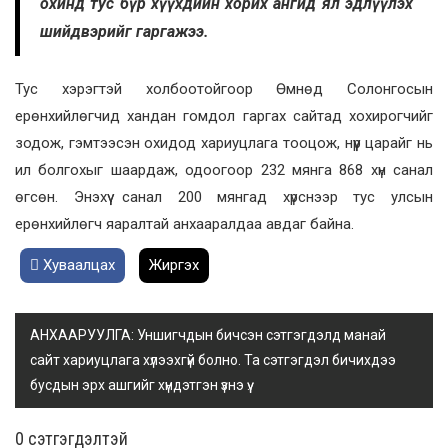
охинд тус бүр хүүхдийн хорих ангид ял эдлүүлэх
шийдвэрийг гаргажээ.
Тус хэрэгтэй холбоотойгоор Өмнөд Солонгосын
ерөнхийлөгчид хандан гомдол гаргах сайтад хохирогчийг
зодож, гэмтээсэн охидод хариуцлага тооцож, нүүр царайг нь
ил болгохыг шаардаж, одоогоор 232 мянга 868 хүн санал
өгсөн. Энэхүү санал 200 мянгад хүрснээр тус улсын
ерөнхийлөгч яаралтай анхааралдаа авдаг байна.
Хуваалцах
Жиргэх
АНХААРУУЛГА: Уншигчдын бичсэн сэтгэгдэлд манай
сайт хариуцлага хүлээхгүй болно. Та сэтгэгдэл бичихдээ
бусдын эрх ашгийг хүндэтгэн үзнэ үү.
0 cэтгэгдэлтэй