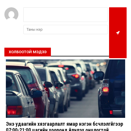
ХОЛБООТОЙ МЭДЭЭ
Энэ удаагийн хязгаарлалт ямар нэгэн бүсчлэлгүйгээр
07:00-21:00 цагийн хооронд үйлчлэх онцлогтой