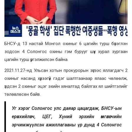
БНСУ-д 13 настай Монгол охиныг 6 цагийн турш бүлэглэн
зодсон 4 Солонгос охины гэм бурууг шүүх хурал зургаан
цагийн турш үргэлжилсэн байна.
2021.11.27-нд Ульсан хотын прокурорын зүгээс яллагдагч 2
охиныг насанд хүрээгүй гэдэг шалтгаанаар ялаас чөлөөлж,
үлдсэн 2 охиныг эцэг эхийн хяналтад байлгах ял шийтгэлийг
төлөвлөсөн байв.
Уг хэрэг Солонгос улс даяар цацагдаж, БНСУ-ын
ерөнхийлөгч, ЦЕГ, Хүний эрхийн өмгөөлөгчийн
эрчимжүүлсэн ажиллагааны үр дүнд 4 Солонгос