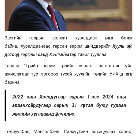
Засгийн газрын ээлжит хуралдаан өнөөдөр болж
байна. Хуралдаанаас гарсан зарим шийдвэрийг
Хууль зүй,
дотоод хэргийн сайд Х.Нямбаатар
танилцууллаа.
Тэрээр “Төрийн зарим төрлийн хяналт шалгалтын үйл
ажиллагааг түр зогсоох тухай хуулийн төслийг УИХ-д өргөн
барина.
2022 оны Хоёрдугаар сарын 1-ээс 2024 оны
арванхоёрдугаар сарын 31 хүртэл буюу гурван
жилийн хугацаанд үйлчилнэ.
Тодруулбал, Монголбанк, Санхүүгийн зохицуулах хороо,