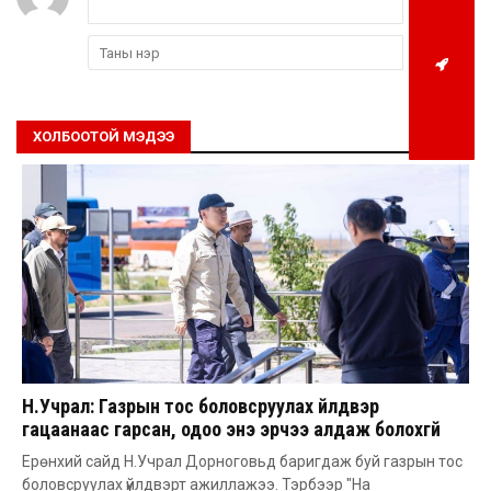
ХОЛБООТОЙ МЭДЭЭ
Н.Учрал: Газрын тос боловсруулах үйлдвэр
гацаанаас гарсан, одоо энэ эрчээ алдаж болохгүй
Ерөнхий сайд Н.Учрал Дорноговьд баригдаж буй газрын тос
боловсруулах үйлдвэрт ажиллажээ. Тэрбээр "На