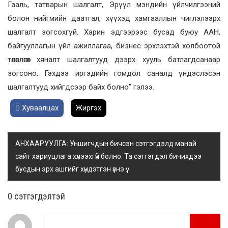
Гааль, татварын шалгалт, Эрүүл мэндийн үйлчилгээний
болон нийгмийн даатгал, хүүхэд хамгааллын чиглэлээрх
шалгалт зогсохгүй. Харин эдгээрээс бусад буюу ААН,
байгууллагын үйл ажиллагаа, бизнес эрхлэхтэй холбоотой
төлөвлөгөөт хяналт шалгалтууд дээрх хууль батлагдсанаар
зогсоно. Гэхдээ иргэдийн гомдол саналд үндэслэсэн
шалгалтууд хийгдсээр байх болно” гэлээ.
Хуваалцах
Жиргэх
АНХААРУУЛГА: Уншигчдын бичсэн сэтгэгдэлд манай
сайт хариуцлага хүлээхгүй болно. Та сэтгэгдэл бичихдээ
бусдын эрх ашгийг хүндэтгэн үзнэ үү.
0 cэтгэгдэлтэй