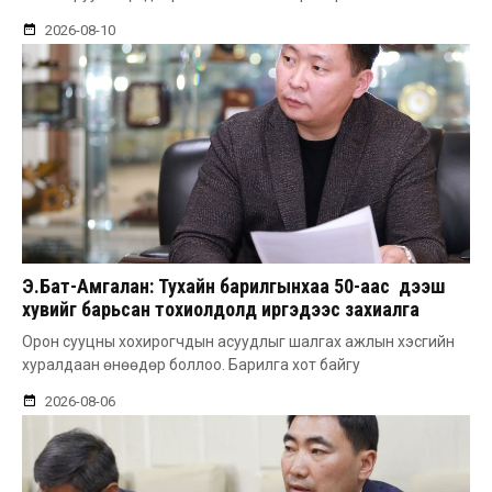
2026-08-10
Э.Бат-Амгалан: Тухайн барилгынхаа 50-аас дээш
хувийг барьсан тохиолдолд иргэдээс захиалга
авдаг болгоно
Орон сууцны хохирогчдын асуудлыг шалгах ажлын хэсгийн
хуралдаан өнөөдөр боллоо. Барилга хот байгу
2026-08-06