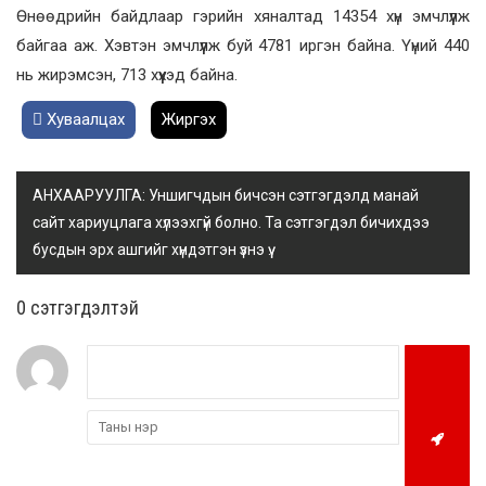
Өнөөдрийн байдлаар гэрийн хяналтад 14354 хүн эмчлүүлж
байгаа аж. Хэвтэн эмчлүүлж буй 4781 иргэн байна. Үүний 440
нь жирэмсэн, 713 хүүхэд байна.
Хуваалцах
Жиргэх
АНХААРУУЛГА: Уншигчдын бичсэн сэтгэгдэлд манай
сайт хариуцлага хүлээхгүй болно. Та сэтгэгдэл бичихдээ
бусдын эрх ашгийг хүндэтгэн үзнэ үү.
0 cэтгэгдэлтэй