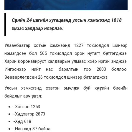
Сүүлийн 24 цагийн хугацаанд улсын хэмжээнд 1818
хүнээс халдвар илэрлээ.
Улаанбаатар хотын хэмжээнд 1227 тохиолдол шинээр
нэмэгдсэн бол 565 тохиолдол орон нутагт бүртгэгджээ.
Харин коронавируст халдварын улмаас хоёр иргэн энджээ.
Ингэснээр нийт нас баралтын тоо 2003 боллоо.
Зөөвөрлөгдсөн 26 тохиолдол шинээр батлагджээ.
Улсын хэмжээнд хэвтэн эмчлүүлж буй хүмүүсийн биеийн
байдлыг авч үзвэл:
-Хөнгөн 1253
-Хүндэвтэр 2873
-Хүнд 618
-Нэн хүнд 37 байна.