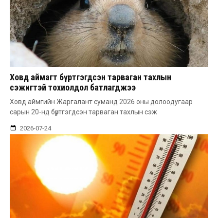
Ховд аймагт бүртгэгдсэн тарваган тахлын
сэжигтэй тохиолдол батлагджээ
Ховд аймгийн Жаргалант суманд 2026 оны долоодугаар
сарын 20-нд бүртгэгдсэн тарваган тахлын сэж
2026-07-24