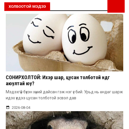
ХОЛБООТОЙ МЭДЭЭ
СОНИРХОЛТОЙ: Ихэр шар, цусан толботой өндөг
аюултай юу?
Мэдэхгүй бүхэн хүний дайсан гэж нэг үг бий. Урьд нь өндөг шарж
идэх үедээ цусан толботой эсвэл дав
2026-08-04