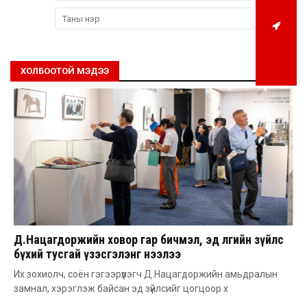
ХОЛБООТОЙ МЭДЭЭ
Д.Нацагдоржийн ховор гар бичмэл, эд өлгийн зүйлс
бүхий тусгай үзэсгэлэнг нээлээ
Их зохиолч, соён гэгээрүүлэгч Д.Нацагдоржийн амьдралын
замнал, хэрэглэж байсан эд зүйлсийг цогцоор х