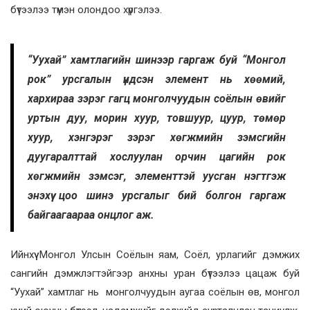
бүтээлээ түмэн олондоо хүргэлээ.
“Уухай” хамтлагийн шинээр гаргаж буй “Монгол
рок” урсгалын үндсэн элемент нь хөөмий,
хархираа зэрэг гагц монголчуудын соёлын өвийг
уртын дуу, морин хуур, товшуур, цуур, төмөр
хуур, хэнгэрэг зэрэг хөгжмийн зэмсгийн
дуугаралттай хослуулан орчин цагийн рок
хөгжмийн зэмсэг, элементтэй уусган нэгтгэж
энэхүү цоо шинэ урсгалыг бий болгон гаргаж
байгаагаараа онцлог аж.
Ийнхүү Монгол Улсын Соёлын яам, Соёл, урлагийг дэмжих
сангийн дэмжлэгтэйгээр анхны уран бүтээлээ цацаж буй
“Уухай” хамтлаг нь монголчуудын аугаа соёлын өв, монгол