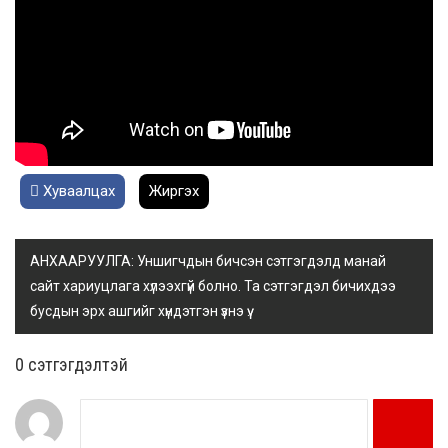
Хуваалцах
Жиргэх
АНХААРУУЛГА: Уншигчдын бичсэн сэтгэгдэлд манай
сайт хариуцлага хүлээхгүй болно. Та сэтгэгдэл бичихдээ
бусдын эрх ашгийг хүндэтгэн үзнэ үү.
0 cэтгэгдэлтэй