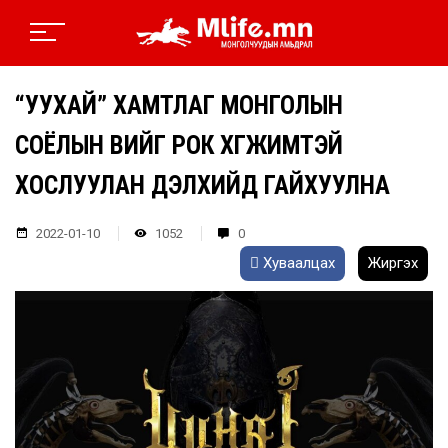
“УУХАЙ” ХАМТЛАГ МОНГОЛЫН
СОЁЛЫН ӨВИЙГ РОК ХӨГЖИМТЭЙ
ХОСЛУУЛАН ДЭЛХИЙД ГАЙХУУЛНА
2022-01-10
1052
0
Хуваалцах
Жиргэх