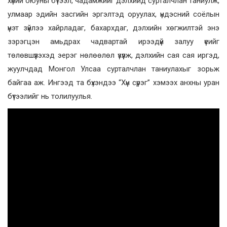
хүний оюуны бүтээл, чадамжийг дэлхийд сурталчлан таниулж,
улмаар эдийн засгийн эргэлтэд оруулах, үндэсний соёлын
үнэт зүйлээ хайрладаг, бахархдаг, дэлхийн хөгжилтэй энэ
зэрэгцэн амьдрах чадвартай ирээдүй залуу үеийг
төлөвшүүлэхэд эерэг нөлөөлөл үзүүлж, дэлхийн сая сая иргэд,
жуулчдад Монгол Улсаа сурталчлан таниулахыг зорьж
байгаа аж. Ингээд та бүхэндээ “Хүн сүрэг” хэмээх анхны уран
бүтээлийг нь толилуулья.