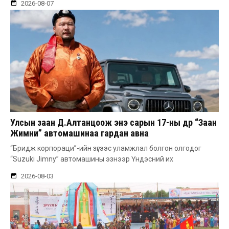
2026-08-07
Улсын заан Д.Алтанцоож энэ сарын 17-ны өдөр “Заан
Жимни” автомашинаа гардан авна
“Бридж корпораци”-ийн зүгээс уламжлал болгон олгодог
“Suzuki Jimny” автомашины эзнээр Үндэсний их
2026-08-03