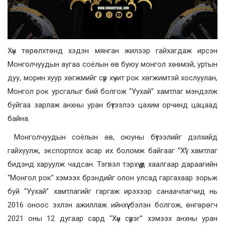
Хүн төрөлхтөнд хэдэн мянган жилээр гайхагдаж ирсэн
Монголчуудын аугаа соёлын өв буюу монгол хөөмэй, уртын
дуу, морин хуур хөгжмийг сүр хүчит рок хөгжимтэй хослуулан,
Монгол рок урсгалыг бий болгож “Уухай” хамтлаг мэндэлж
буйгаа зарлаж анхны уран бүтээлээ цахим орчинд цацаад
байна.
Монголчуудын соёлын өв, оюуны бүтээлийг дэлхийд
гайхуулж, экспортлох асар их боломж байгааг “Хү” хамтлаг
бидэнд харуулж чадсан. Тэгвэл тэрхүү үүд хаалгаар дараагийн
“Монгол рок” хэмээх брэндийг олон улсад гаргахаар зорьж
буй “Уухай” хамтлагийг гаргаж ирэхээр санаачлагчид нь
2016 оноос эхлэн ажиллаж ийнхүү бэлэн болгож, өнгөрөгч
2021 оны 12 дугаар сард “Хүн сүрэг” хэмээх анхны уран