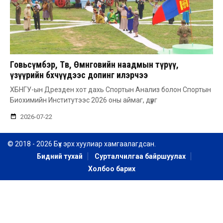
Говьсүмбэр, Төв, Өмнөговийн наадмын түрүү,
үзүүрийн бөхчүүдээс допинг илэрчээ
ХБНГУ-ын Дрезден хот дахь Спортын Анализ болон Спортын
Биохимийн Институтээс 2026 оны аймаг, дүүрг
2026-07-22
© 2018 - 2026 Бүх эрх хуулиар хамгаалагдсан.
Бидний тухай
Сурталчилгаа байршуулах
Холбоо барих