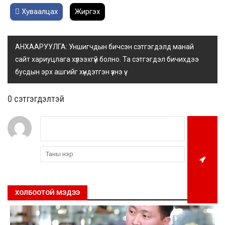
Хуваалцах
Жиргэх
АНХААРУУЛГА: Уншигчдын бичсэн сэтгэгдэлд манай
сайт хариуцлага хүлээхгүй болно. Та сэтгэгдэл бичихдээ
бусдын эрх ашгийг хүндэтгэн үзнэ үү.
0 cэтгэгдэлтэй
ХОЛБООТОЙ МЭДЭЭ