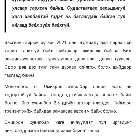
улсаар тархсан байна. Судалгаагаар харьцангуй
хөнгөн хэлбэртэй гэдэг нь батлагдаж байгаа тул
айгаад байх зүйл байхгүй.
Засгийн газрын зүгээс 2021 оны Зургаадугаар сараас хөл
хорио тавихгүй байх шийдлээр ажиллаж байгаа. Бид
вакцинжуулалтаар гуравдугаар давалгааг даван туулсан.
Одоо дөрөв дэх тунг сайн дураар хийлгэж болох шийдвэр
гаргаад байна.
Монголоос яг Омикрон хувилбар очсон эсэх нь
тодорхойгүй байгаа. Лондонд очих замдаа авсан ч байж
болно. Энэ хувилбар 2.5 өдрийн дотор илэрдэг. Тиймээс
транзит хийж байхдаа замаасаа авсан ч байж болно.
Омикрон хувилбар хөнгөн өвчлүүлдэг тул иргэдийг
айж, сандрахгүй байхыг уриалж байна” гэлээ.