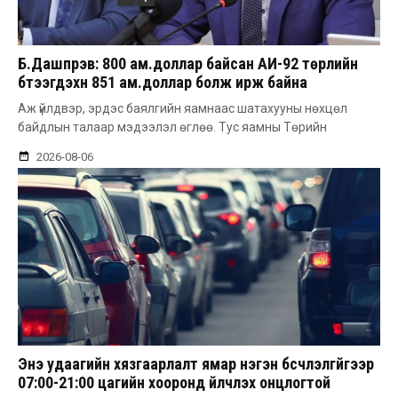
Б.Дашпүрэв: 800 ам.доллар байсан АИ-92 төрлийн
бүтээгдэхүүн 851 ам.доллар болж ирж байна
Аж үйлдвэр, эрдэс баялгийн яамнаас шатахууны нөхцөл
байдлын талаар мэдээлэл өглөө. Тус яамны Төрийн
2026-08-06
Энэ удаагийн хязгаарлалт ямар нэгэн бүсчлэлгүйгээр
07:00-21:00 цагийн хооронд үйлчлэх онцлогтой