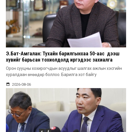
Э.Бат-Амгалан: Тухайн барилгынхаа 50-аас дээш
хувийг барьсан тохиолдолд иргэдээс захиалга
авдаг болгоно
Орон сууцны хохирогчдын асуудлыг шалгах ажлын хэсгийн
хуралдаан өнөөдөр боллоо. Барилга хот байгу
2026-08-06