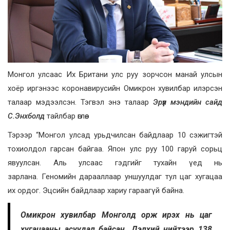
Монгол улсаас Их Британи улс руу зорчсон манай улсын
хоёр иргэнээс коронавирусийн Омикрон хувилбар илэрсэн
талаар мэдээлсэн. Тэгвэл энэ талаар
Эрүүл мэндийн сайд
С.Энхболд
тайлбар өглөө.
Тэрээр “Монгол улсад урьдчилсан байдлаар 10 сэжигтэй
тохиолдол гарсан байгаа. Япон улс руу 100 гаруй сорьц
явуулсан. Аль улсаас гэдгийг тухайн үед нь
зарлана. Геномийн дарааллаар уншуулдаг тул цаг хугацаа
их ордог. Эцсийн байдлаар хариу гараагүй байна.
Омикрон хувилбар Монголд орж ирэх нь цаг
хугацааны асуудал байсан. Дэлхий нийтээр 138