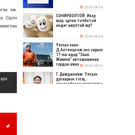
2026-08-04
тах аж.
СОНИРХОЛТОЙ: Ихэр
на. Одон
шар, цусан толботой
өндөг аюултай юу?
 ажиглах
2026-08-04
Улсын заан
Д.Алтанцоож энэ сарын
17-ны өдөр “Заан
Жимни” автомашинаа
гардан авна
2026-08-03
Г.Дамдинням: Улсын
 эрх
дугаарын тэгш,
сондгойгоор хязгаарлан
шатахуун олгоно
2026-08-03
ОХУ шатахууны
экспортын хоригоо 2027
оны нэгдүгээр сар
хүртэл сунгажээ
2026-07-31
Шинэ бүтцээр хичээлийн