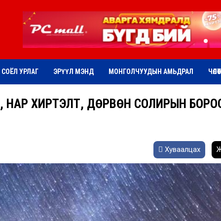
СОЁЛ УРЛАГ
ЭРҮҮЛ МЭНД
МОНГОЛЧУУДЫН АМЬДРАЛ
ЧӨЛӨ
Т, НАР ХИРТЭЛТ, ДӨРВӨН СОЛИРЫН БОРО
Хуваалцах
Ж