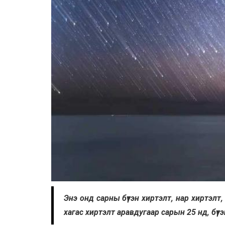
Энэ онд сарны бүтэн хиртэлт, нар хиртэл
хагас хиртэлт аравдугаар сарын 25 нд, бүт