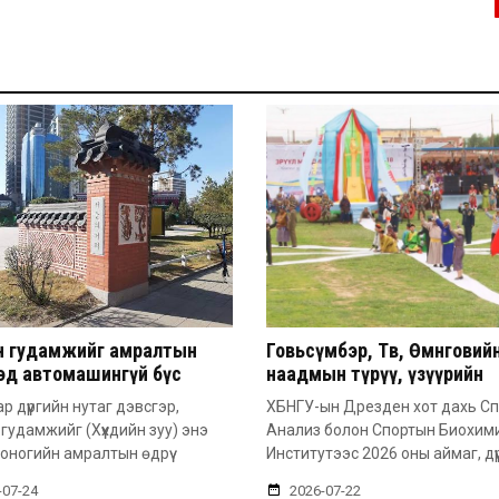
йн гудамжийг амралтын
Говьсүмбэр, Төв, Өмнөговий
дэд автомашингүй бүс
наадмын түрүү, үзүүрийн
но
бөхчүүдээс допинг илэрчээ
ар дүүргийн нутаг дэвсгэр,
ХБНГУ-ын Дрезден хот дахь С
 гудамжийг (Хүүхдийн зуу) энэ
Анализ болон Спортын Биохим
оногийн амралтын өдрүү
Институтээс 2026 оны аймаг, дүү
-07-24
2026-07-22