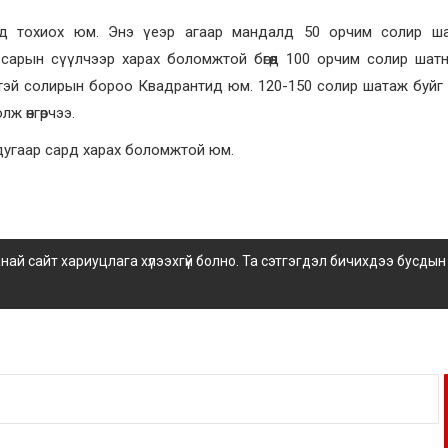
д тохиох юм. Энэ үеэр агаар мандалд 50 орчим солир ша
арын сүүлчээр харах боломжтой бөгөөд 100 орчим солир шат
тэй солирын бороо Квадрантид юм. 120-150 солир шатаж буйг
ж өнгөрчээ.
дугаар сард харах боломжтой юм.
 сайт хариуцлага хүлээхгүй болно. Та сэтгэгдэл бичихдээ бусдын