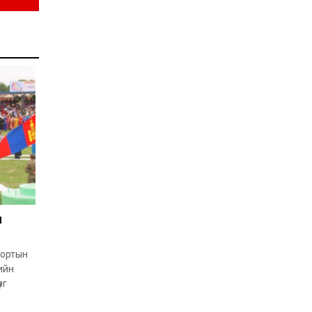
жил дөрвөн улиралтай
боллоо
2026-07-28
Нийслэлийн хэмжээнд
өнгөрсөн долоо хоногт
гал түймрийн 35
дуудлага бүртгэгджээ
2026-07-27
Оюу толгойн төслөөс
иргэддээ ноогдол ашиг
хүртээх ажлын хэсэг
байгуулжээ
2026-07-24
Сөүлийн гудамжийг
амралтын өдрүүдэд
н
автомашингүй бүс
болгоно
2026-07-24
портын
Ховд аймагт
ийн
бүртгэгдсэн тарваган
рг
тахлын сэжигтэй
тохиолдол батлагджээ