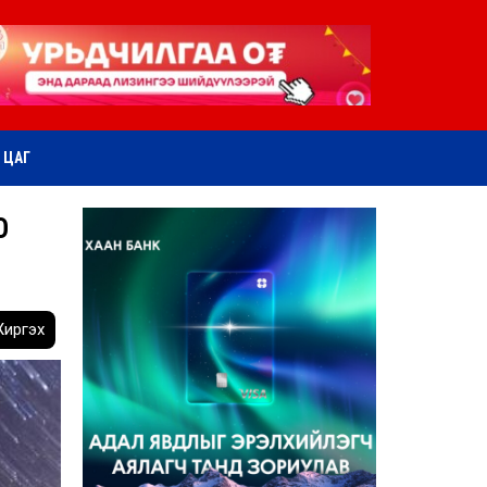
ӨТ ЦАГ
О
иргэх