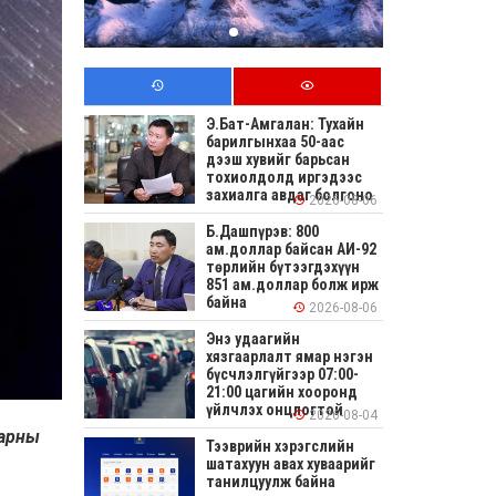
Э.Бат-Амгалан: Тухайн
барилгынхаа 50-аас
дээш хувийг барьсан
тохиолдолд иргэдээс
захиалга авдаг болгоно
2026-08-06
Б.Дашпүрэв: 800
ам.доллар байсан АИ-92
төрлийн бүтээгдэхүүн
851 ам.доллар болж ирж
байна
2026-08-06
Энэ удаагийн
хязгаарлалт ямар нэгэн
бүсчлэлгүйгээр 07:00-
21:00 цагийн хооронд
үйлчлэх онцлогтой
2026-08-04
нарны
Тээврийн хэрэгслийн
шатахуун авах хуваарийг
танилцуулж байна