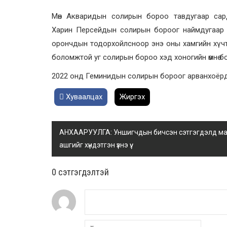
Мөн Акваридын солирын бороо тавдугаар сар
Харин Персейдын солирын бороог наймдугаар с
орончдын тодорхойлсноор энэ оны хамгийн хүч
боломжтой уг солирын бороо хэд хоногийн өмнө бол
2022 онд Геминидын солирын бороог арванхоёр
Хуваалцах
Жиргэх
АНХААРУУЛГА: Уншигчдын бичсэн сэтгэгдэлд манай
ашгийг хүндэтгэн үзнэ үү.
0 cэтгэгдэлтэй