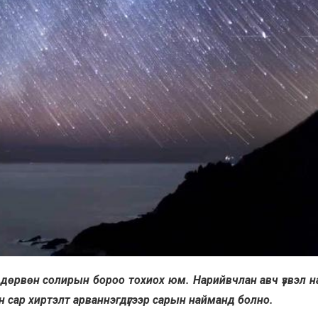
т, дөрвөн солирын бороо тохиох юм. Нарийвчлан авч үзвэл 
эн сар хиртэлт арваннэгдүгээр сарын найманд болно.