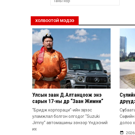
ХОЛБООТОЙ МЭДЭЭ
Улсын заан Д.Алтанцоож энэ
Сөүли
сарын 17-ны өдөр “Заан Жимни”
өдрүү
автомашинаа гардан авна
болго
“Бридж корпораци”-ийн зүгээс
Сүхбаат
уламжлал болгон олгодог “Suzuki
Сөүлийн
Jimny” автомашины эзнээр Үндэсний
долоо х
их
2026