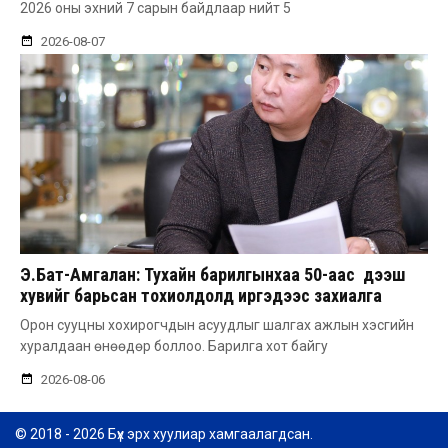
2026 оны эхний 7 сарын байдлаар нийт 5
2026-08-07
Э.Бат-Амгалан: Тухайн барилгынхаа 50-аас дээш
хувийг барьсан тохиолдолд иргэдээс захиалга
авдаг болгоно
Орон сууцны хохирогчдын асуудлыг шалгах ажлын хэсгийн
хуралдаан өнөөдөр боллоо. Барилга хот байгу
2026-08-06
© 2018 - 2026 Бүх эрх хуулиар хамгаалагдсан.