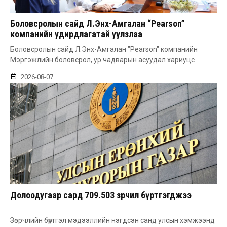
Боловсролын сайд Л.Энх-Амгалан “Pearson”
компанийн удирдлагатай уулзлаа
Боловсролын сайд Л.Энх-Амгалан "Pearson" компанийн
Мэргэжлийн боловсрол, ур чадварын асуудал хариуцс
2026-08-07
Долоодугаар сард 709.503 зөрчил бүртгэгджээ
Зөрчлийн бүртгэл мэдээллийн нэгдсэн санд улсын хэмжээнд