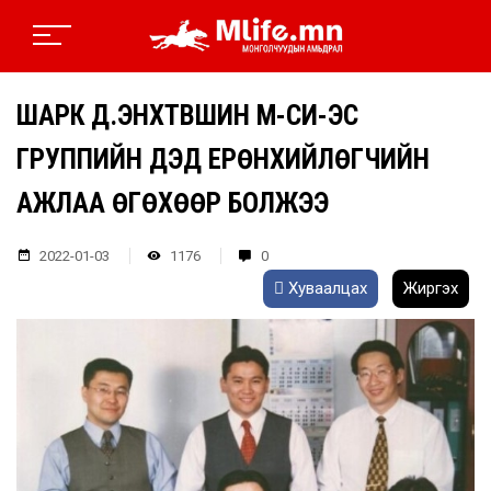
ШАРК Д.ЭНХТҮВШИН М-СИ-ЭС
ГРУППИЙН ДЭД ЕРӨНХИЙЛӨГЧИЙН
АЖЛАА ӨГӨХӨӨР БОЛЖЭЭ
2022-01-03
1176
0
Хуваалцах
Жиргэх