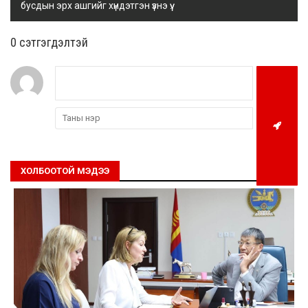
бусдын эрх ашгийг хүндэтгэн үзнэ үү.
0 cэтгэгдэлтэй
ХОЛБООТОЙ МЭДЭЭ