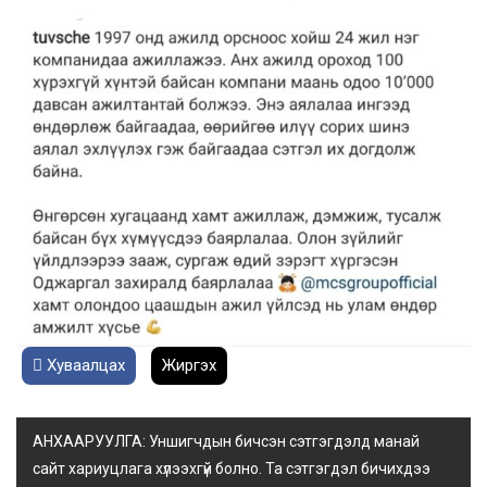
Хуваалцах
Жиргэх
АНХААРУУЛГА: Уншигчдын бичсэн сэтгэгдэлд манай
сайт хариуцлага хүлээхгүй болно. Та сэтгэгдэл бичихдээ