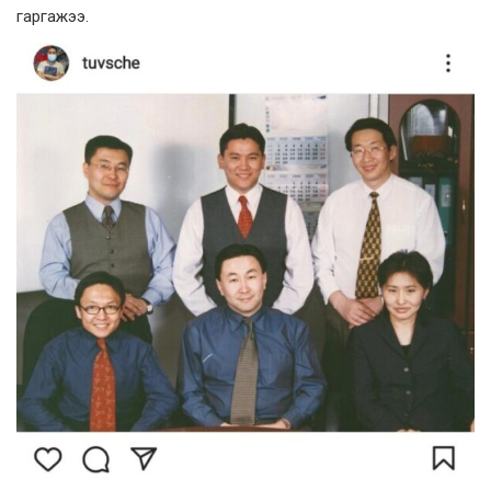
гаргажээ.