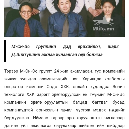
М-Си-Эс группийн дэд ерөнхийлөгч, шарк
Д.Энхтүвшин ажлаа хүлээлгэн өгөхөөр болжээ.
Тэрээр М-Си-Эс группт 24 жил ажилласан, тус компанийн
жижиг хувьцаа эзэмшигчдийн нэг. Харилцаа холбооны
оператор компани Ондо ХХК, онлайн худалдаа Зочил
технологи ХХК зэрэгт хөрөнгө оруулсан нь түүнийг М-Си-Эс
компанийн хөрөнгө оруулалтын багцад багтдаг бусад
компаниудтай сонирхлын зөрчил үүсгэж мэдэх нөхцөлийг
бүрдүүлжээ. Иймээс тэрээр хөрөнгө оруулалтын чиглэлээр
дагнан үйл ажиллагаа явуулахаар шийдэн ийм шийдвэр