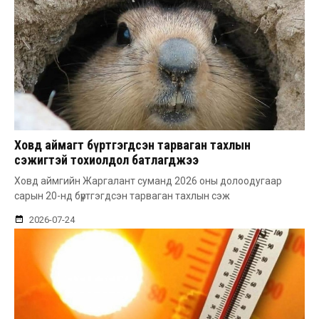
Ховд аймагт бүртгэгдсэн тарваган тахлын
сэжигтэй тохиолдол батлагджээ
Ховд аймгийн Жаргалант суманд 2026 оны долоодугаар
сарын 20-нд бүртгэгдсэн тарваган тахлын сэж
2026-07-24