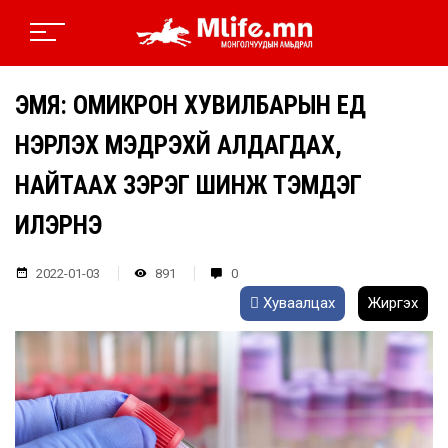
ЭМЯ: ОМИКРОН ХУВИЛБАРЫН ҮЕД
ҮНЭРЛЭХ МЭДРЭХҮЙ АЛДАГДАХ,
НАЙТААХ ЗЭРЭГ ШИНЖ ТЭМДЭГ
ИЛЭРНЭ
2022-01-03
891
0
Хуваалцах
Жиргэх