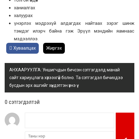
ханиалгах
халуурах
үнэрлэх мэдрэхүй алдагдах найтаах зэрэг шинж
тэмдэг илэрч байна гэж Эрүүл мэндийн яамнаас
мэдээллээ.
Хуваалцах
Жиргэх
АНХААРУУЛГА: Уншигчдын бичсэн сэтгэгдэлд манай
сайт хариуцлага хүлээхгүй болно. Та сэтгэгдэл бичихдээ
бусдын эрх ашгийг хүндэтгэн үзнэ үү.
0 cэтгэгдэлтэй