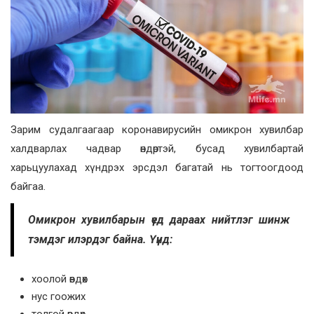
Зарим судалгаагаар коронавирусийн омикрон хувилбар
халдварлах чадвар өндөртэй, бусад хувилбартай
харьцуулахад хүндрэх эрсдэл багатай нь тогтоогдоод
байгаа.
Омикрон хувилбарын үед дараах нийтлэг шинж
тэмдэг илэрдэг байна. Үүнд:
хоолой өвдөх
нус гоожих
толгой өвдөх