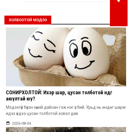
ХОЛБООТОЙ МЭДЭЭ
СОНИРХОЛТОЙ: Ихэр шар, цусан толботой өндөг
аюултай юу?
Мэдэхгүй бүхэн хүний дайсан гэж нэг үг бий. Урьд нь өндөг шарж
идэх үедээ цусан толботой эсвэл дав
2026-08-04