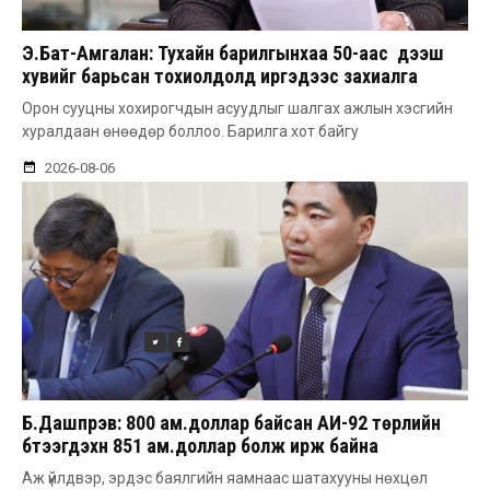
Э.Бат-Амгалан: Тухайн барилгынхаа 50-аас дээш
хувийг барьсан тохиолдолд иргэдээс захиалга
авдаг болгоно
Орон сууцны хохирогчдын асуудлыг шалгах ажлын хэсгийн
хуралдаан өнөөдөр боллоо. Барилга хот байгу
2026-08-06
Б.Дашпүрэв: 800 ам.доллар байсан АИ-92 төрлийн
бүтээгдэхүүн 851 ам.доллар болж ирж байна
Аж үйлдвэр, эрдэс баялгийн яамнаас шатахууны нөхцөл