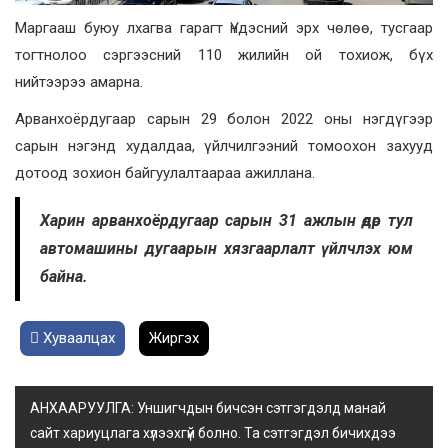
Маргааш буюу лхагва гарагт Үндэсний эрх чөлөө, тусгаар
тогтнолоо сэргээсний 110 жилийн ой тохиож, бүх
нийтээрээ амарна.
Арванхоёрдугаар сарын 29 болон 2022 оны нэгдүгээр
сарын нэгэнд худалдаа, үйлчилгээний томоохон захууд
дотоод зохион байгуулалтаараа ажиллана.
Харин арванхоёрдугаар сарын 31 ажлын өдөр тул
автомашины дугаарын хязгаарлалт үйлчлэх юм
байна.
Хуваалцах
Жиргэх
АНХААРУУЛГА: Уншигчдын бичсэн сэтгэгдэлд манай
сайт хариуцлага хүлээхгүй болно. Та сэтгэгдэл бичихдээ