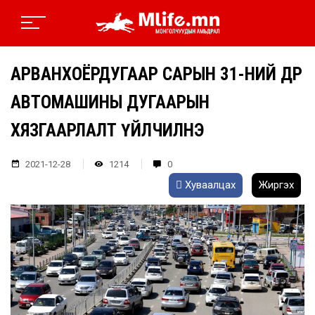
АРВАНХОЁРДУГААР САРЫН 31-НИЙ ӨДӨР
АВТОМАШИНЫ ДУГААРЫН
ХЯЗГААРЛАЛТ ҮЙЛЧИЛНЭ
2021-12-28
1214
0
Хуваалцах
Жиргэх