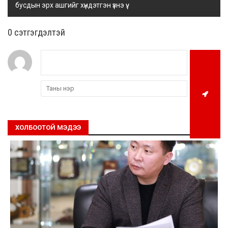
бусдын эрх ашгийг хүндэтгэн үзнэ үү.
0 cэтгэгдэлтэй
ХОЛБООТОЙ МЭДЭЭ