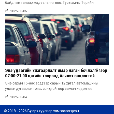
байдлын талаар мэдээлэл өглөө. Тус яамны Төрийн
2026-08-06
Энэ удаагийн хязгаарлалт ямар нэгэн бүсчлэлгүйгээр
07:00-21:00 цагийн хооронд үйлчлэх онцлогтой
Энэ сарын 15-аас есдүгээр сарын 12 хүртэл автомашины
улсын дугаарын тэгш, сондгойгоор замын хөдөлгөө
2026-08-04
© 2018 - 2026 Бүх эрх хуулиар хамгаалагдсан.