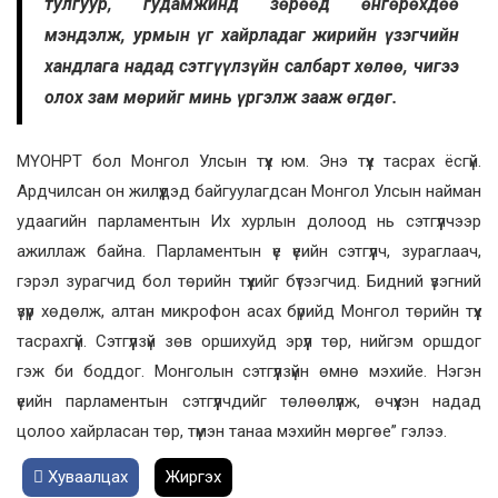
тулгуур, гудамжинд зөрөөд өнгөрөхдөө
мэндэлж, урмын үг хайрладаг жирийн үзэгчийн
хандлага надад сэтгүүлзүйн салбарт хөлөө, чигээ
олох зам мөрийг минь үргэлж зааж өгдөг.
МҮОНРТ бол Монгол Улсын түүх юм. Энэ түүх тасрах ёсгүй.
Ардчилсан он жилүүдэд байгуулагдсан Монгол Улсын найман
удаагийн парламентын Их хурлын долоод нь сэтгүүлчээр
ажиллаж байна. Парламентын үе үеийн сэтгүүлч, зураглаач,
гэрэл зурагчид бол төрийн түүхийг бүтээгчид. Бидний үзэгний
үзүүр хөдөлж, алтан микрофон асах бүрийд Монгол төрийн түүх
тасрахгүй. Сэтгүүлзүй зөв оршихуйд эрүүл төр, нийгэм оршдог
гэж би боддог. Монголын сэтгүүлзүйн өмнө мэхийе. Нэгэн
үеийн парламентын сэтгүүлчдийг төлөөлүүлж, өчүүхэн надад
цолоо хайрласан төр, түмэн танаа мэхийн мөргөе” гэлээ.
Хуваалцах
Жиргэх