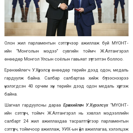
Олон жил парламентын сэтгүүлчээр ажиллаж буй МҮОНТ-
ийн “Монголын мэдээ” сувгийн тоймч Ж.Алтангэрэл
өнөөдөр Монгол Улсын соёлын гавьяат зүтгэлтэн боллоо.
Ерөнхийлөгч У.Хүрэлсүх өнөөдөр төрийн дээд одон, медаль
гардуулж байна. Салбар салбартаа хийж бүтээснээрээ
үнэлэгдсэн 40 орчим хүн төрийн дээд одон медаль хүртэж
байна.
Шагнал гардуулсны дараа
Ерөнхийлөгч У.Хүрэлсүх
“МҮОНТ-
ийн сэтгүүлч, тоймч Ж.Алтангэрэл нь хэвлэл мэдээллийн
салбарт 24 жил ажиллахдаа тасралтгүйгээр парламентын
сэтгүүлч, тоймчоор ажиллаж, УИХ-ын үйл ажиллагаа, хэлэлцэж