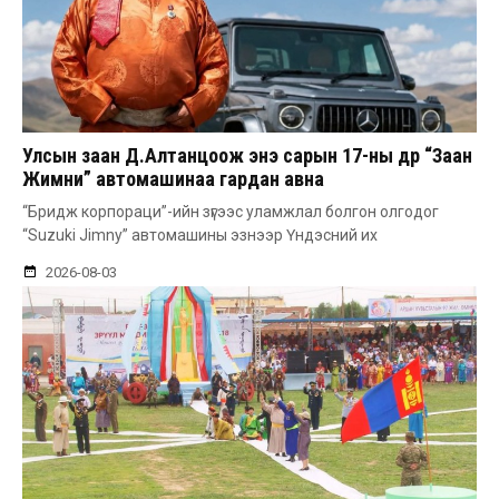
Улсын заан Д.Алтанцоож энэ сарын 17-ны өдөр “Заан
Жимни” автомашинаа гардан авна
“Бридж корпораци”-ийн зүгээс уламжлал болгон олгодог
“Suzuki Jimny” автомашины эзнээр Үндэсний их
2026-08-03