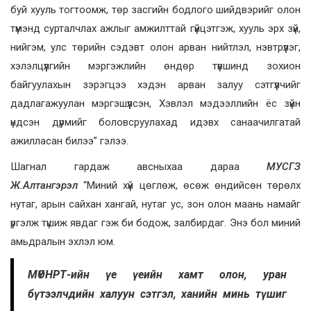
буй хууль тогтоомж, төр засгийн бодлого шийдвэрийг олон
түмэнд сурталчлах ажлыг амжилттай гүйцэтгэж, хууль эрх зүй,
нийгэм, улс төрийн сэдэвт олон арван нийтлэл, нэвтрүүлэг,
хэлэлцүүлгийн мэргэжлийн өндөр түвшинд зохион
байгуулахын зэрэгцээ хэдэн арван залуу сэтгүүлчийг
дадлагажуулан мэргэшүүлсэн, Хэвлэл мэдээллийн ёс зүйн
үндсэн дүрмийг боловсруулахад идэвх санаачилгатай
ажилласан билээ” гэлээ.
Шагнал гардаж авсныхаа дараа
МУСГЗ
Ж.Алтангэрэл
“Миний хүй цөглөж, өсөж өндийсөн төрөлх
нутаг, арын сайхан хангай, нутаг ус, зон олон маань намайг
үргэлж түшиж явдаг гэж би бодож, залбирдаг. Энэ бол миний
амьдралын эхлэл юм.
МҮОНРТ-ийн үе үеийн хамт олон, уран
бүтээлчдийн халуун сэтгэл, ханийн минь түшиг