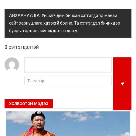
АНХААРУУЛГА: Уншигчдын бичсэн сэтгэгдэлд манай
сайт хариуцлага хүлээхгүй болно. Та сэтгэгдэл бичихдээ
бусдын эрх ашгийг хүндэтгэн үзнэ үү.
0 cэтгэгдэлтэй
ХОЛБООТОЙ МЭДЭЭ