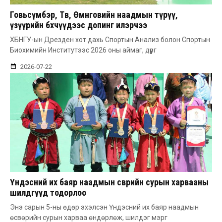
Говьсүмбэр, Төв, Өмнөговийн наадмын түрүү,
үзүүрийн бөхчүүдээс допинг илэрчээ
ХБНГУ-ын Дрезден хот дахь Спортын Анализ болон Спортын
Биохимийн Институтээс 2026 оны аймаг, дүүрг
2026-07-22
Үндэсний их баяр наадмын өсвөрийн сурын харвааны
шилдгүүд тодорлоо
Энэ сарын 5-ны өдөр эхэлсэн Үндэсний их баяр наадмын
өсвөрийн сурын харваа өндөрлөж, шилдэг мэрг