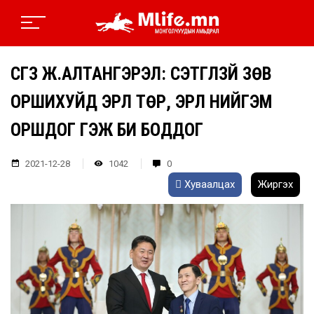
СГЗ Ж.АЛТАНГЭРЭЛ: СЭТГҮҮЛЗҮЙ ЗӨВ
ОРШИХУЙД ЭРҮҮЛ ТӨР, ЭРҮҮЛ НИЙГЭМ
ОРШДОГ ГЭЖ БИ БОДДОГ
2021-12-28
1042
0
Хуваалцах
Жиргэх