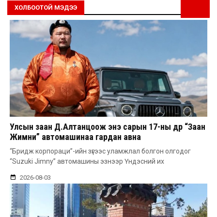
ХОЛБООТОЙ МЭДЭЭ
Улсын заан Д.Алтанцоож энэ сарын 17-ны өдөр “Заан
Жимни” автомашинаа гардан авна
“Бридж корпораци”-ийн зүгээс уламжлал болгон олгодог
“Suzuki Jimny” автомашины эзнээр Үндэсний их
2026-08-03