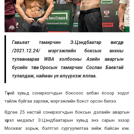
Гавьяат тамирчин Э.Цэндбаатар өчигдөр
/2021.12.24/ мэргэжлийн боксын анхны
тулаанаараа WBA холбооны Азийн аваргын
бүсийн төлөө Оросын тамирчин Сослан Баевтай
тулалдаж, найман үе илүүрхэж яллаа.
Түүний хувьд сонирхогчдын боксоос албан ёсоор зодог
тайлж буйгаа зарлаж, мэргэжлийн бокст орсон билээ.
Өдгөө 25 настай сонирхогчдын боксын дэлхийн аваргын
хүрэл медальт Э.Цэндбаатарын хувьд энэ сарын эхээр
Москваг зорьж, бэлтгэл сургуулилтаа хийж байсан юм.