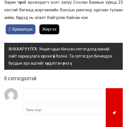
Харин түүний өрсөлдөгч осет залуу Сослан Баевын хувьд 25
настай бөгөөд мэргэжлийн боксын рингэнд зургаан тулаан
хийж, бүгдэд нь ялалт байгуулж байсан юм.
Хуваалцах
Жиргэх
АНХААРУУЛГА: Уншигчдын бичсэн сэтгэгдэлд манай
сайт хариуцлага хүлээхгүй болно. Та сэтгэгдэл бичихдээ
бусдын эрх ашгийг хүндэтгэн үзнэ үү.
0 cэтгэгдэлтэй