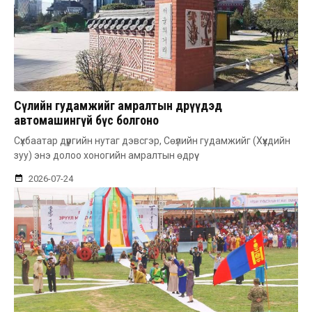
Сөүлийн гудамжийг амралтын өдрүүдэд
автомашингүй бүс болгоно
Сүхбаатар дүүргийн нутаг дэвсгэр, Сөүлийн гудамжийг (Хүүхдийн
зуу) энэ долоо хоногийн амралтын өдрүү
2026-07-24