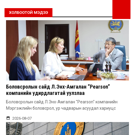
ХОЛБООТОЙ МЭДЭЭ
Боловсролын сайд Л.Энх-Амгалан “Pearson”
компанийн удирдлагатай уулзлаа
Боловсролын сайд Л.Энх-Амгалан "Pearson" компанийн
Мэргэжлийн боловсрол, ур чадварын асуудал хариуцс
2026-08-07