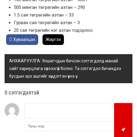
500 мянган төгрөгийн азтан – 290
1.5 сая төгрөгийн азтан – 33
Гурван сая төгрөгийн азтан – 3
20 сая төгрөгийн нэг азтан тодорлоо.
Хуваалцах
Жиргэх
АНХААРУУЛГА: Уншигчдын бичсэн сэтгэгдэлд манай
сайт хариуцлага хүлээхгүй болно. Та сэтгэгдэл бичихдээ
бусдын эрх ашгийг хүндэтгэн үзнэ үү.
0 cэтгэгдэлтэй