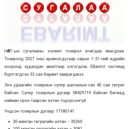
НӨАТ-ын сугалааны ээлжит тохирол өчигдөр явагдлаа.
Тохиролд 2021 оны аравнэгдүгаар сарын 1-31-ний өдрийн
хооронд худалдан авалтаар олгогдож, EBarimt системд
бүртгэгдсэн 33 сая баримт хамрагджээ.
Энэ удаагийн тохирлын супер шагналын сан 40 сая төгрөг
байсан. Супер тохирлын дугаар 38429719 байсан бөгөөд
найман орон таарсан азтан тодорсонгүй.
Үндсэн тохирлын дугаар: 17180141
30 мянган төгрөгийн азтан – 30260
100 мянган төгрөгийн азтан – 3081