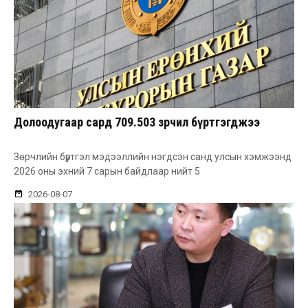
Долоодугаар сард 709.503 зөрчил бүртгэгджээ
Зөрчлийн бүртгэл мэдээллийн нэгдсэн санд улсын хэмжээнд
2026 оны эхний 7 сарын байдлаар нийт 5
2026-08-07