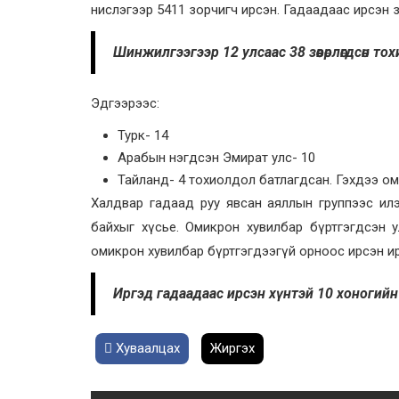
нислэгээр 5411 зорчигч ирсэн. Гадаадаас ирсэн
Шинжилгээгээр 12 улсаас 38 зөөвөрлөгдсөн т
Эдгээрээс:
Турк- 14
Арабын нэгдсэн Эмират улс- 10
Тайланд- 4 тохиолдол батлагдсан. Гэхдээ ом
Халдвар гадаад руу явсан аяллын группээс ил
байхыг хүсье. Омикрон хувилбар бүртгэгдсэн 
омикрон хувилбар бүртгэгдээгүй орноос ирсэн ир
Иргэд гадаадаас ирсэн хүнтэй 10 хоногийн д
Хуваалцах
Жиргэх