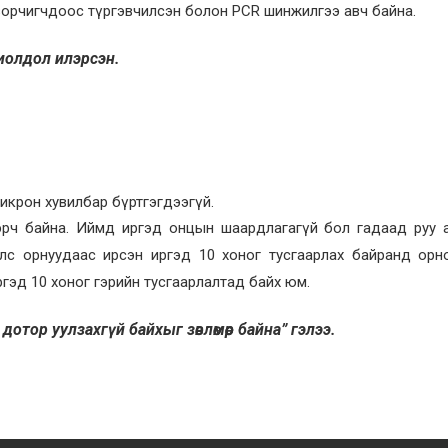
 зорчигчдоос түргэвчилсэн болон PCR шинжилгээ авч байна.
охиолдол илэрсэн.
икрон хувилбар бүртгэгдээгүй.
эрч байна. Иймд иргэд онцын шаардлагагүй бол гадаад руу 
улс орнуудаас ирсэн иргэд 10 хоног тусгаарлах байранд орн
гэд 10 хоног гэрийн тусгаарлалтад байх юм.
отор уулзахгүй байхыг зөвлөмөөр байна” гэлээ.