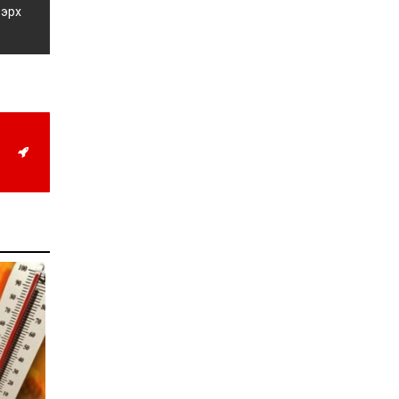
жил дөрвөн улиралтай
 эрх
боллоо
2026-07-28
Нийслэлийн хэмжээнд
өнгөрсөн долоо хоногт
гал түймрийн 35
дуудлага бүртгэгджээ
2026-07-27
Оюу толгойн төслөөс
иргэддээ ноогдол ашиг
хүртээх ажлын хэсэг
байгуулжээ
2026-07-24
Сөүлийн гудамжийг
амралтын өдрүүдэд
автомашингүй бүс
болгоно
2026-07-24
Ховд аймагт
бүртгэгдсэн тарваган
тахлын сэжигтэй
тохиолдол батлагджээ