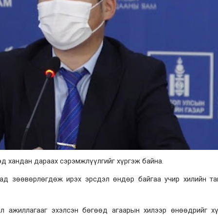
эд хандан дараах сэрэмжлүүлгийг хүргэж байна.
сад зөөвөрлөгдөж ирэх эрсдэл өндөр байгаа учир хилийн та
йл ажиллагааг эхэлсэн бөгөөд агаарын хилээр өнөөдрийг хү