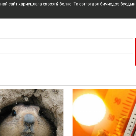
 сайт хариуцлага хүлээхгүй болно. Та сэтгэгдэл бичихдээ бусдын