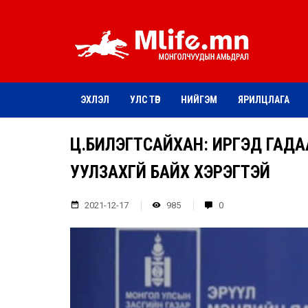
ЭХЛЭЛ
УЛС ТӨР
НИЙГЭМ
ЯРИЛЦЛАГА
Ц.БИЛЭГТСАЙХАН: ИРГЭД ГАДА
УУЛЗАХГҮЙ БАЙХ ХЭРЭГТЭЙ
2021-12-17
985
0