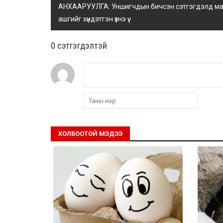
АНХААРУУЛГА: Уншигчдын бичсэн сэтгэгдэлд манай
ашгийг хүндэтгэн үзнэ үү.
0 cэтгэгдэлтэй
ХОЛБООТОЙ МЭДЭЭ