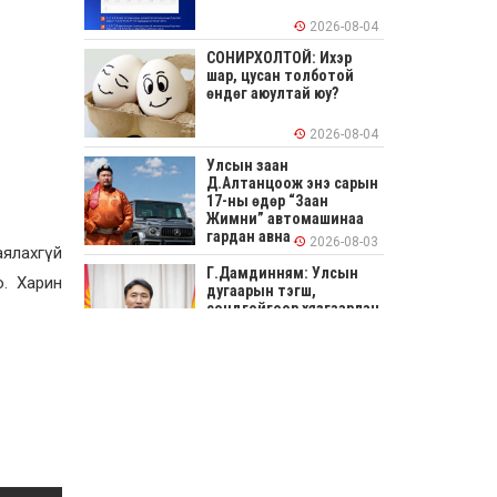
2026-08-04
СОНИРХОЛТОЙ: Ихэр
шар, цусан толботой
өндөг аюултай юу?
2026-08-04
Улсын заан
Д.Алтанцоож энэ сарын
17-ны өдөр “Заан
Жимни” автомашинаа
гардан авна
2026-08-03
аялахгүй
Г.Дамдинням: Улсын
о. Харин
дугаарын тэгш,
сондгойгоор хязгаарлан
шатахуун олгоно
2026-08-03
ОХУ шатахууны
экспортын хоригоо 2027
оны нэгдүгээр сар
хүртэл сунгажээ
2026-07-31
Шинэ бүтцээр хичээлийн