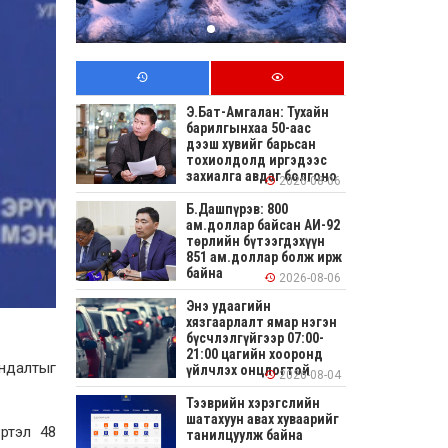
Э.Бат-Амгалан: Тухайн
барилгынхаа 50-аас
дээш хувийг барьсан
тохиолдолд иргэдээс
захиалга авдаг болгоно
2026-08-06
Б.Дашпүрэв: 800
ам.доллар байсан АИ-92
төрлийн бүтээгдэхүүн
851 ам.доллар болж ирж
байна
2026-08-06
Энэ удаагийн
хязгаарлалт ямар нэгэн
бүсчлэлгүйгээр 07:00-
21:00 цагийн хооронд
ндалтыг
үйлчлэх онцлогтой
2026-08-04
Тээврийн хэрэгслийн
шатахуун авах хуваарийг
ртэл 48
танилцуулж байна