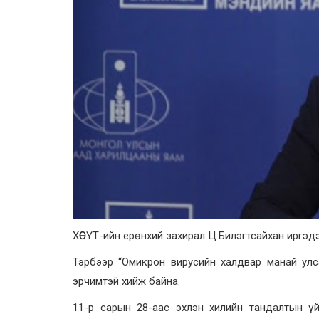
ХӨСҮТ-ийн ерөнхий захирал Ц.Билэгтсайхан иргэд
Тэрбээр “Омикрон вирусийн халдвар манай ул
эрчимтэй хийж байна.
11-р сарын 28-аас эхлэн хилийн тандалтын ү