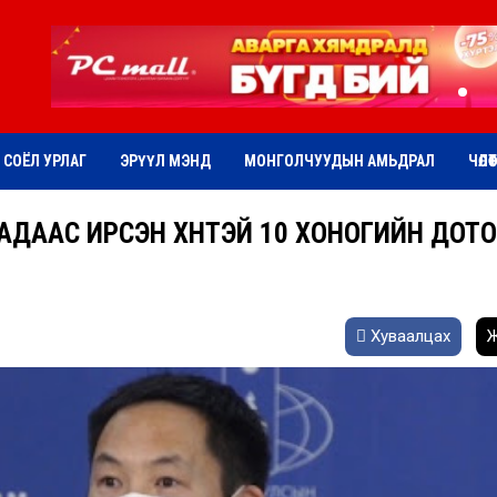
СОЁЛ УРЛАГ
ЭРҮҮЛ МЭНД
МОНГОЛЧУУДЫН АМЬДРАЛ
ЧӨЛӨ
АДААС ИРСЭН ХҮНТЭЙ 10 ХОНОГИЙН ДОТ
Хуваалцах
Ж