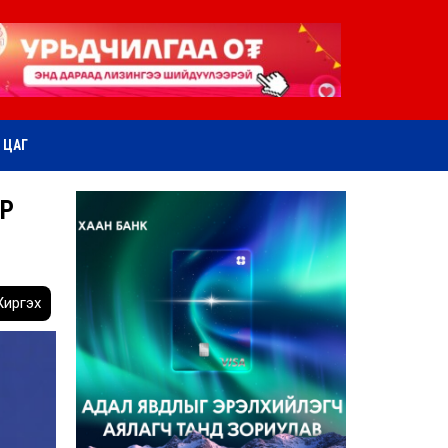
ӨТ ЦАГ
ОР
иргэх