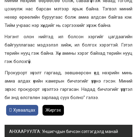
Миний нөхрийг өөрөөсөө болж, саваагүйтэж яваад тогонд
цохиулж нас барсан мэтээр ярьж байна. Тэгвэл миний
нөхөр өрөөлийн буруугаас болж амиа алдсан байгаа юм.
Тийм учраас нэр хүндийг нь сэргээхийг хүсэж байна.
Нэгэнт олон нийтэд ил болсон хэргийг цагдаагийн
байгууллагаас мэдээлэл хийж, ил болгох хэрэгтэй. Гэтэл
төрийн нууц гэж байна. Хүн амины хэрэг байхад төрийн нууц
гэж болохгүй.
Прокурорт хүсэлт гаргаад, зөвшөөрсөн үед нөхрийн минь
амиа алдах үеийн камерын бичлэгийг үзүүлнэ гэсэн. Миний
зүгээс прокурорт хүсэлтээ гаргасан. Надад бичлэгийг үзүүлтэл
би энд өлсгөлөн зарлаад суух болно” гэлээ.
Хуваалцах
Жиргэх
АНХААРУУЛГА: Уншигчдын бичсэн сэтгэгдэлд манай