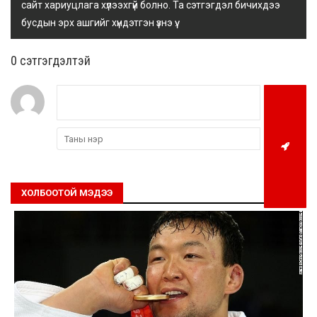
сайт хариуцлага хүлээхгүй болно. Та сэтгэгдэл бичихдээ
бусдын эрх ашгийг хүндэтгэн үзнэ үү.
0 cэтгэгдэлтэй
ХОЛБООТОЙ МЭДЭЭ