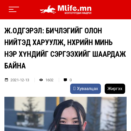
Ж.ОДГЭРЭЛ: БИЧЛЭГИЙГ ОЛОН
НИЙТЭД ХАРУУЛЖ, НӨХРИЙН МИНЬ
НЭР ХҮНДИЙГ СЭРГЭЭХИЙГ ШААРДАЖ
БАЙНА
2021-12-13
1602
0
Хуваалцах
Жиргэх