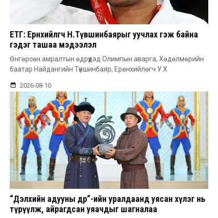
ЕТГ: Ерөнхийлөгч Н.Түвшинбаярыг уучлах гэж байна
гэдэг ташаа мэдээлэл
Өнгөрсөн амралтын өдрүүдэд Олимпын аварга, Хөдөлмөрийн
баатар Найдангийн Түвшинбаяр, Ерөнхийлөгч У.Х
2026-08-10
“Дэлхийн адууны өдөр”-ийн уралдаанд уясан хүлэг нь
түрүүлж, айрагдсан уяачдыг шагналаа