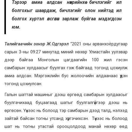
Тэрээр амиа алдсан нөхрийнхөө бичлэгийг ил
болгохыг шаардаж, бичлэгийг олон нийтэд ил
болгох хүртэл өлсгөлөн зарлаж буйгаа мэдэгдсэн
юм.
Талийгаачийн эхнэр Ж.Одгэрэл
“2021 оны арванхоёрдугаар
сарын 3-ны 09:27 минутад миний нөхөр Улиастайн уулзвар
дээр байгаа Монголын цагдаагийн 100 жил гэсэн
самбарын хулдаасыг буулгах гэж байгаад тогонд цохиулж
амиа алдсан. Мэргэжлийн бус жолоочийн алдаанаас үүдэн
тогонд цохиулсан.
Галын шаттай машиныг дээш өргөөд самбарын хулдаасыг
буулгачихаад буцаагаад шатыг буулгалгүйгээр дээш нь
өргөсөн. Үүнээс нь болоод тэр самбарын дээд талд, нэлээд
зайтай байсан тогны утсанд хүргэчихсэн. Түүнээс нь болоод
шат нь тогны утастай орооцолдоод манай нөхөр өөд