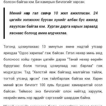
болсон байгаа юм. Би камерын бичлэгийг харсан.
Миний нөхөр гал сөнөөгчөөр 10 жил ажилласан. 24
цагийн ээлжнээс буусан хүнийг албан бус ажилд
явуулсан байгаа юм. Хурган дарга нарын зараалд
явснаас болоод амиа алдчихлаа.
Тогонд цохиулахаас 13 минутын өмнө надтай утсаар
ярихдаа “Одоо харилаа” гэж байсан. Гэтэл нөхөр минь өөд
болсноос хойш гурван цагийн дараа “Танай нөхөр өөрийн
буруугаас болж тогонд цохиулаад нас барлаа” гэж
мэдэгдсэн. Тэд “Хөлстэй явж байгаад малгайгаа тайлж,
тогтой утсанд хүрсэн” гэж тайлбарлаж байгаа юм. Харин
миний үзсэн бичлэгт 100 хувь бусдаас хамааралтай осол
байсан. Тиймээс энэ бичлэгийг олон нийтэд харуулж,
нөхрийн минь нэр хүндийг сэргээхийг шаардаж байна.