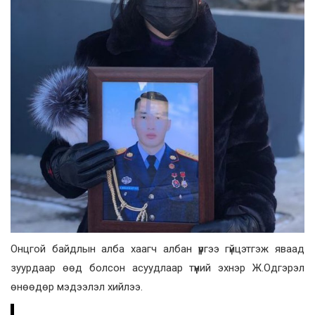
Онцгой байдлын алба хаагч албан үүргээ гүйцэтгэж яваад
зуурдаар өөд болсон асуудлаар түүний эхнэр Ж.Одгэрэл
өнөөдөр мэдээлэл хийлээ.