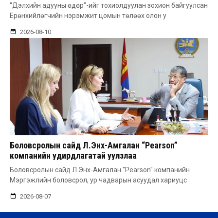
“Дэлхийн адууны өдөр”-ийг тохиолдуулан зохион байгуулсан
Ерөнхийлөгчийн нэрэмжит цомын төлөөх олон у
2026-08-10
Боловсролын сайд Л.Энх-Амгалан “Pearson”
компанийн удирдлагатай уулзлаа
Боловсролын сайд Л.Энх-Амгалан "Pearson" компанийн
Мэргэжлийн боловсрол, ур чадварын асуудал хариуцс
2026-08-07