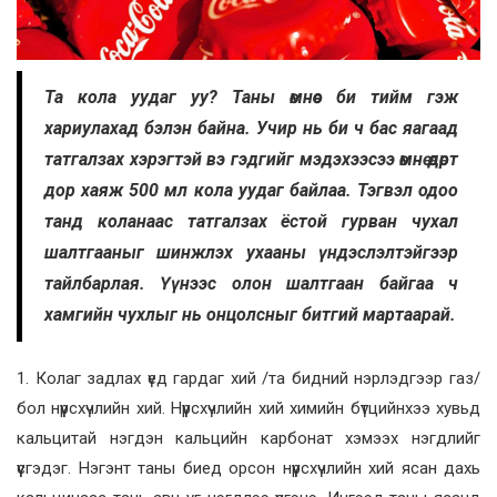
Та кола уудаг уу? Таны өмнөөс би тийм гэж
хариулахад бэлэн байна. Учир нь би ч бас яагаад
татгалзах хэрэгтэй вэ гэдгийг мэдэхээсээ өмнө өдөрт
дор хаяж 500 мл кола уудаг байлаа. Тэгвэл одоо
танд коланаас татгалзах ёстой гурван чухал
шалтгааныг шинжлэх ухааны үндэслэлтэйгээр
тайлбарлая. Үүнээс олон шалтгаан байгаа ч
хамгийн чухлыг нь онцолсныг битгий мартаарай.
1. Колаг задлах үед гардаг хий /та бидний нэрлэдгээр газ/
бол нүүрсхүчлийн хий. Нүүрсхүчлийн хий химийн бүтцийнхээ хувьд
кальцитай нэгдэн кальцийн карбонат хэмээх нэгдлийг
үүсгэдэг. Нэгэнт таны биед орсон нүүрсхүчлийн хий ясан дахь