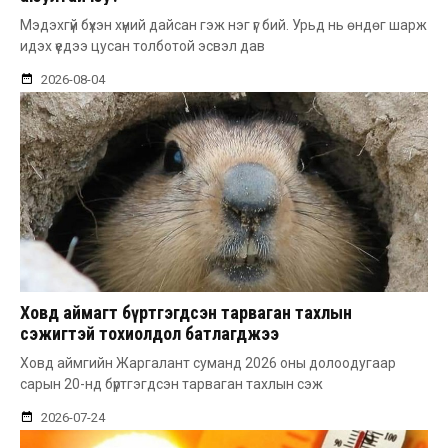
Мэдэхгүй бүхэн хүний дайсан гэж нэг үг бий. Урьд нь өндөг шарж
идэх үедээ цусан толботой эсвэл дав
2026-08-04
Ховд аймагт бүртгэгдсэн тарваган тахлын
сэжигтэй тохиолдол батлагджээ
Ховд аймгийн Жаргалант суманд 2026 оны долоодугаар
сарын 20-нд бүртгэгдсэн тарваган тахлын сэж
2026-07-24