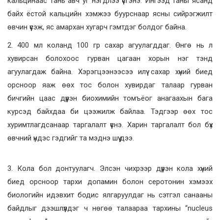
кальцинаас тань авч уг нэгдлээ үүсгэнэ. Ингээд таны ясанд
байх ёстой кальцийн хэмжээ буурснаар ясны сийрэгжилт
өвчин үүсэж, яс амархан хугарч гэмтдэг болдог байна.
2. 400 мл коланд 100 гр сахар агуулагддаг. Өнгө нь л
хувирсан болохоос гурван цагаан хорын нэг тэнд
агуулагдаж байна. Хэрэгцээнээсээ илүү сахар хүний биед
орсноор яаж өөх тос болон хувирдаг талаар гурван
бичгийн цаас дүүрэн биохимийн томъёог анагаахын бага
курсэд байхдаа би цээжилж байлаа. Тэдгээр өөх тос
хуримтлагдсанаар таргалалт үүснэ. Харин таргалалт бол бүх
өвчний үндэс гэдгийг та мэднэ шүү дээ.
3. Кола бол донтуулагч. Элсэн чихрээр дүүрэн кола хүний
биед орсноор тархи допамин болон серотонин хэмээх
биологийн идэвхит бодис ялгаруулдаг нь сэтгэл санааны
байдлыг дээшлүүлдэг ч нөгөө талаараа тархины “nucleus