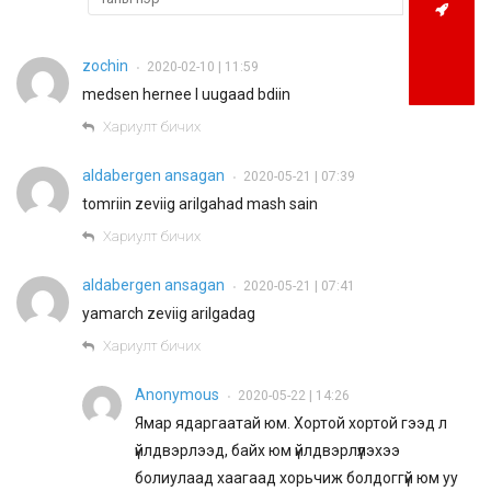
zochin
2020-02-10 | 11:59
•
medsen hernee l uugaad bdiin
Хариулт бичих
aldabergen ansagan
2020-05-21 | 07:39
•
tomriin zeviig arilgahad mash sain
Хариулт бичих
aldabergen ansagan
2020-05-21 | 07:41
•
yamarch zeviig arilgadag
Хариулт бичих
Anonymous
2020-05-22 | 14:26
•
Ямар ядаргаатай юм. Хортой хортой гээд л
үйлдвэрлээд, байх юм үйлдвэрлүүлэхээ
болиулаад хаагаад хорьчиж болдоггүй юм уу