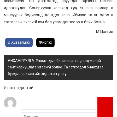
accumbens” гэх донтолтод оруулдаг тархины хэсгийг
идэвхжүүлдэг. Сонирхуулж хэлэхэд хүмүүс яг энэ замаар л
мансуурах бодисонд донтдог гэнэ. Иймээс та яг одоо л
татгалзаж эхлэхгүй юм бол улам донтсоор л байх болно.
М.Цэнгэл
Хуваалцах
Жиргэх
АНХААРУУЛГА: Уншигчдын бичсэн сэтгэгдэлд манай
сайт хариуцлага хүлээхгүй болно. Та сэтгэгдэл бичихдээ
бусдын эрх ашгийг хүндэтгэн үзнэ үү.
5 cэтгэгдэлтэй