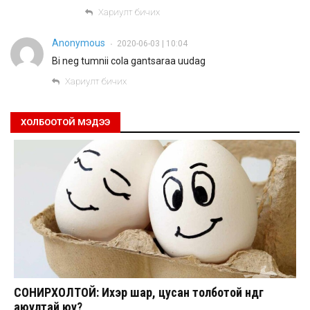
Хариулт бичих
Anonymous
2020-06-03 | 10:04
•
Bi neg tumnii cola gantsaraa uudag
Хариулт бичих
ХОЛБООТОЙ МЭДЭЭ
СОНИРХОЛТОЙ: Ихэр шар, цусан толботой өндөг
аюултай юу?